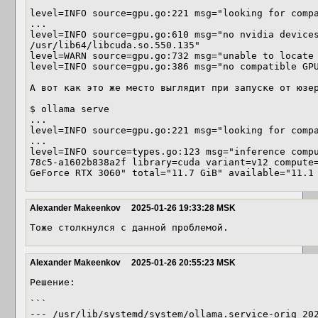
level=INFO source=gpu.go:221 msg="looking for compa
...

level=INFO source=gpu.go:610 msg="no nvidia devices
/usr/lib64/libcuda.so.550.135"

level=WARN source=gpu.go:732 msg="unable to locate 
level=INFO source=gpu.go:386 msg="no compatible GPU
А вот как это же место выглядит при запуске от юзер
$ ollama serve

...

level=INFO source=gpu.go:221 msg="looking for compa
...

level=INFO source=types.go:123 msg="inference comp
78c5-a1602b838a2f library=cuda variant=v12 compute=
GeForce RTX 3060" total="11.7 GiB" available="11.1
Alexander Makeenkov
2025-01-26 19:33:28 MSK
Тоже столкнулся с данной проблемой.
Alexander Makeenkov
2025-01-26 20:55:23 MSK
Решение:

```

--- /usr/lib/systemd/system/ollama.service-orig 202