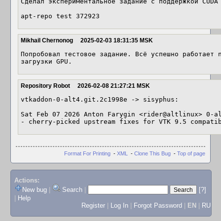
Сделал экспериментальное задание с поддержкой CUDA 
apt-repo test 372923
Mikhail Chernonog
2025-02-03 18:31:35 MSK
Попробовал тестовое задание. Всё успешно работает n
загрузки GPU.
Repository Robot
2026-02-08 21:27:21 MSK
vtkaddon-0-alt4.git.2c1998e -> sisyphus:

Sat Feb 07 2026 Anton Farygin <rider@altlinux> 0-al
- cherry-picked upstream fixes for VTK 9.5 compati
Format For Printing
-
XML
-
Clone This Bug
-
Top of page
Actions:
New bug
|
Search
|
[?]
|
Help
Register
|
Log In
|
Forgot Password
|
EN
|
RU