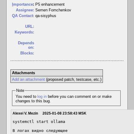
I
mportance
:
P5 enhancement
Assignee:
Semen Fomchenkov
QA Contact:
qa-sisyphus
URL:
Keywords:
Depends
on:
Blocks:
Attachments
Add an attachment
(proposed patch, testcase, etc.)
Note
You need to
log in
before you can comment on or make
changes to this bug.
Alexei V. Mezin
2025-01-08 23:58:43 MSK
systemctl start ollama

В логах видно следующее
