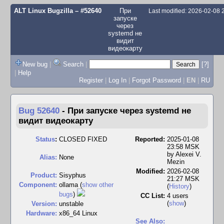
ALT Linux Bugzilla
– #52640
При
Last modified: 2026-02-08
запуске
через
systemd не
видит
видеокарту
New bug
|
Search
|
[?]
|
Help
Register
|
Log In
|
Forgot Password
|
EN
|
RU
Bug 52640
-
При запуске через systemd не
видит видеокарту
Status
:
CLOSED FIXED
Reported:
2025-01-08
23:58 MSK
by
Alexei V.
Alias:
None
Mezin
Modified:
2026-02-08
Product:
Sisyphus
21:27 MSK
Component:
ollama (
show other
(
History
)
bugs
)
CC List:
4 users
(
show
)
Version:
unstable
Hardware:
x86_64 Linux
See Also: