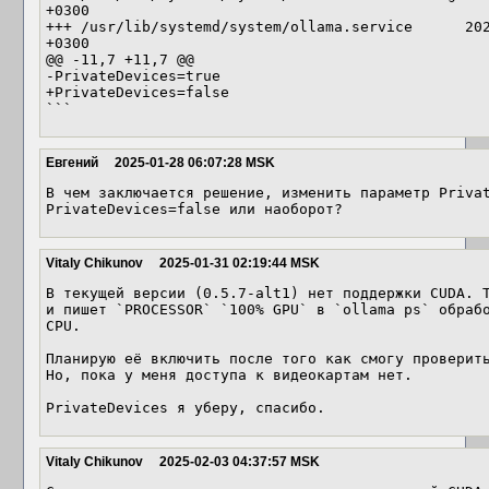
+0300

+++ /usr/lib/systemd/system/ollama.service      202
+0300

@@ -11,7 +11,7 @@

-PrivateDevices=true

+PrivateDevices=false

```
Евгений
2025-01-28 06:07:28 MSK
В чем заключается решение, изменить параметр Privat
PrivateDevices=false или наоборот?
Vitaly Chikunov
2025-01-31 02:19:44 MSK
В текущей версии (0.5.7-alt1) нет поддержки CUDA. Т
и пишет `PROCESSOR` `100% GPU` в `ollama ps` обрабо
CPU.

Планирую её включить после того как смогу проверить
Но, пока у меня доступа к видеокартам нет.

PrivateDevices я уберу, спасибо.
Vitaly Chikunov
2025-02-03 04:37:57 MSK