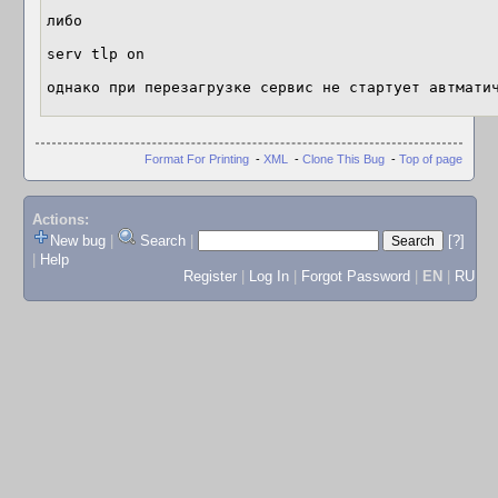
либо

serv tlp on

однако при перезагрузке сервис не стартует автмати
Format For Printing
-
XML
-
Clone This Bug
-
Top of page
Actions:
New bug
|
Search
|
[?]
|
Help
Register
|
Log In
|
Forgot Password
|
EN
|
RU