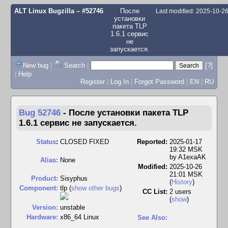
ALT Linux Bugzilla
– #52746
После
Last modified: 2025-10-2
установки
пакета TLP
1.6.1 сервис
не
запускается.
New bug
|
Search
|
[?]
|
Help
Register
|
Log In
|
Forgot Password
|
EN
|
RU
Bug 52746
-
После установки пакета TLP
1.6.1 сервис не запускается.
Status
:
CLOSED FIXED
Reported:
2025-01-17
19:32 MSK
by
A1exaAK
Alias:
None
Modified:
2025-10-26
21:01 MSK
Product:
Sisyphus
(
History
)
Component:
tlp (
show other bugs
)
CC List:
2 users
(
show
)
Version:
unstable
Hardware:
x86_64 Linux
See Also: