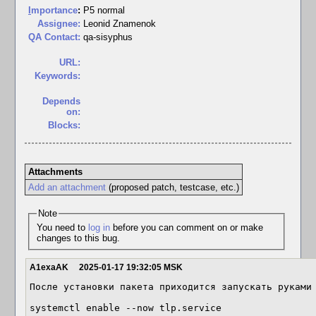
I
mportance
:
P5 normal
Assignee:
Leonid Znamenok
QA Contact:
qa-sisyphus
URL:
Keywords:
Depends
on:
Blocks:
Attachments
Add an attachment
(proposed patch, testcase, etc.)
Note
You need to
log in
before you can comment on or make
changes to this bug.
A1exaAK
2025-01-17 19:32:05 MSK
После установки пакета приходится запускать руками 
systemctl enable --now tlp.service
