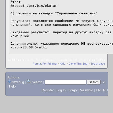
#test

@reboot /usr/bin/okular

4) Перейти на вкладку "Управление сеансами"

Результат: появляется сообщение "В текущем модуле и
изменения", хотя все сделанные изменения были сохра
Ожидаемый результат: переход на другую вкладку без 
изменений

Дополнительно: указанное поведение НЕ воспроизводи
kcron-23.08.5-alt1
Format For Printing
-
XML
-
Clone This Bug
-
Top of page
Actions:
New bug
|
Search
|
[?]
|
Help
Register
|
Log In
|
Forgot Password
|
EN
|
RU