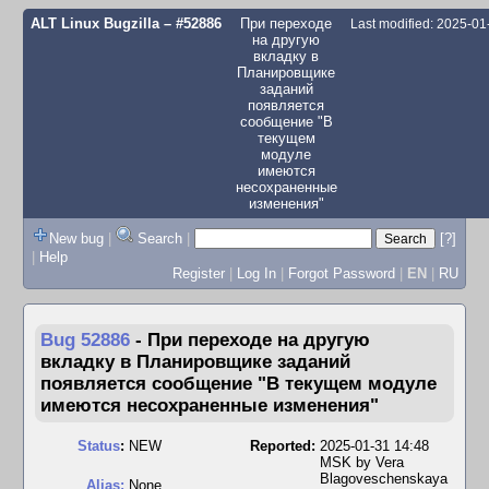
ALT Linux Bugzilla
– #52886
При переходе
Last modified: 2025-0
на другую
вкладку в
Планировщике
заданий
появляется
сообщение "В
текущем
модуле
имеются
несохраненные
изменения"
New bug
|
Search
|
[?]
|
Help
Register
|
Log In
|
Forgot Password
|
EN
|
RU
Bug 52886
-
При переходе на другую
вкладку в Планировщике заданий
появляется сообщение "В текущем модуле
имеются несохраненные изменения"
Status
:
NEW
Reported:
2025-01-31 14:48
MSK by
Vera
Blagoveschenskaya
Alias:
None