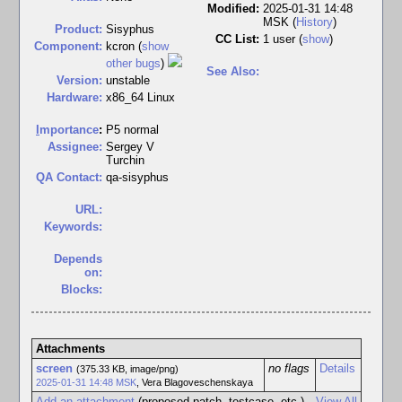
Modified:
2025-01-31 14:48
MSK (
History
)
Product:
Sisyphus
CC List:
1 user
(
show
)
Component:
kcron (
show
other bugs
)
See Also:
Version:
unstable
Hardware:
x86_64 Linux
I
mportance
:
P5 normal
Assignee:
Sergey V
Turchin
QA Contact:
qa-sisyphus
URL:
Keywords:
Depends
on:
Blocks:
Attachments
screen
no flags
Details
(375.33 KB, image/png)
2025-01-31 14:48 MSK
,
Vera Blagoveschenskaya
Add an attachment
(proposed patch, testcase, etc.)
View All