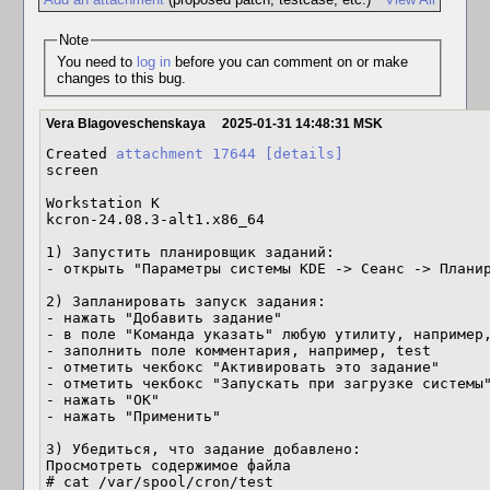
Note
You need to
log in
before you can comment on or make
changes to this bug.
Vera Blagoveschenskaya
2025-01-31 14:48:31 MSK
Created 
attachment 17644
[details]
screen

Workstation K 

kcron-24.08.3-alt1.x86_64

1) Запустить планировщик заданий: 

- открыть "Параметры системы KDE -> Сеанс -> Планир
2) Запланировать запуск задания:

- нажать "Добавить задание"

- в поле "Команда указать" любую утилиту, например,
- заполнить поле комментария, например, test

- отметить чекбокс "Активировать это задание"

- отметить чекбокс "Запускать при загрузке системы"
- нажать "ОК"

- нажать "Применить"

3) Убедиться, что задание добавлено:

Просмотреть содержимое файла 

# cat /var/spool/cron/test
