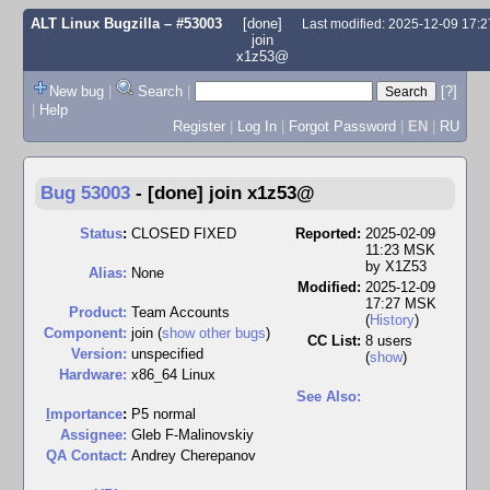
ALT Linux Bugzilla
– #53003
[done]
Last modified: 2025-12-09 17:
join
x1z53@
New bug
|
Search
|
[?]
|
Help
Register
|
Log In
|
Forgot Password
|
EN
|
RU
Bug 53003
-
[done] join x1z53@
Status
:
CLOSED FIXED
Reported:
2025-02-09
11:23 MSK
by
X1Z53
Alias:
None
Modified:
2025-12-09
17:27 MSK
Product:
Team Accounts
(
History
)
Component:
join (
show other bugs
)
CC List:
8 users
Version:
unspecified
(
show
)
Hardware:
x86_64 Linux
See Also:
I
mportance
:
P5 normal
Assignee:
Gleb F-Malinovskiy
QA Contact:
Andrey Cherepanov