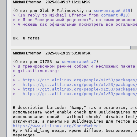
Mikhail Efremov
2025-08-05 17:16:11 MSK
(Ответ для Gleb F-Malinovskiy на 
комментарий #19
> (In reply to Mikhail Efremov from 
comment #13
)

> > Я не "официальный рецензент", но самопризвался

> А можешь как официальный посмотреть всё остально
Ок, я готов.
Mikhail Efremov
2025-08-19 15:53:38 MSK
(Ответ для X1Z53 на 
комментарий #7
> В тренировочном режиме собрал 4 несложных пакета 
> git.altlinux.org:

> 

> - 
https://git.altlinux.org/people/x1z53/packages
> - 
https://git.altlinux.org/people/x1z53/packages
> - 
https://git.altlinux.org/people/x1z53/packages
> - 
https://git.altlinux.org/people/x1z53/packages
В description barcoder "&amp;" так и останется, это
Использовать %def_enable check для BuildRequires пл
использования опций --without check/--disable test/
https://www.altlinux.org/Spec#%check
Ну и %find_lang везде, кроме diffuse, бесполезен, х
переводов.