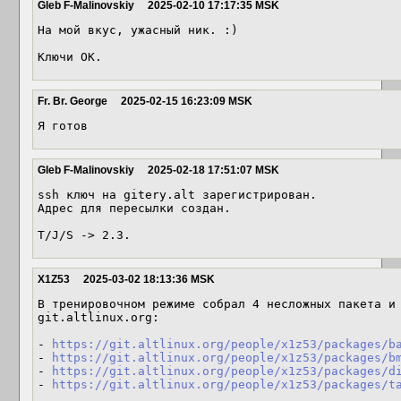
Gleb F-Malinovskiy
2025-02-10 17:17:35 MSK
На мой вкус, ужасный ник. :)

Ключи ОК.
Fr. Br. George
2025-02-15 16:23:09 MSK
Я готов
Gleb F-Malinovskiy
2025-02-18 17:51:07 MSK
ssh ключ на gitery.alt зарегистрирован.

Адрес для пересылки создан.

T/J/S -> 2.3.
X1Z53
2025-03-02 18:13:36 MSK
В тренировочном режиме собрал 4 несложных пакета и 
git.altlinux.org:

- 
https://git.altlinux.org/people/x1z53/packages/b
- 
https://git.altlinux.org/people/x1z53/packages/b
- 
https://git.altlinux.org/people/x1z53/packages/d
- 
https://git.altlinux.org/people/x1z53/packages/t