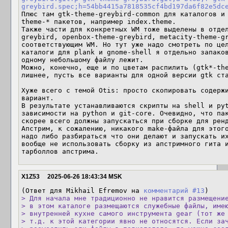
greybird.spec;h=54bb4415a7818535cf4bd197da6f82e5dc
Плюс там gtk-theme-greybird-common для каталогов и
theme-* пакетов, например index.theme.

Также части для конкретных WM тоже выделены в отде
greybird, openbox-theme-greybird, metacity-theme-gr
соответствующим WM. Но тут уже надо смотреть по цел
каталоги для plank и gnome-shell я отдельно запаков
одному небольшому файлу лежит.

Можно, конечно, еще и по цветам распилить (gtk*-the
лишнее, пусть все варианты для одной версии gtk ста
Хуже всего с темой Otis: просто скопировать содержи
вариант.

В результате устанавливаются скрипты на shell и pyt
зависимости на python и git-core. Очевидно, что пак
скорее всего должны запускаться при сборке для ренд
Апстрим, к сожалению, никакого make-файла для этого
надо либо разбираться что они делают и запускать их
вообще не использовать сборку из апстримного гита и
тарболлов апстрима.
X1Z53
2025-06-26 18:43:34 MSK
(Ответ для Mikhail Efremov на 
комментарий #13
> Для начала мне традиционно не нравится размещение
> в этом каталоге размещаются служебные файлы, имею
> внутренней кухне самого инструмента gear (тот же 
> т.д. к этой категории явно не относятся. Если зач