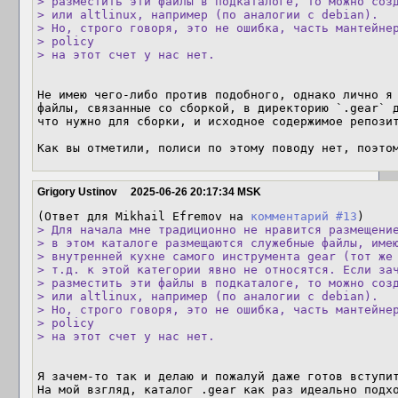
> разместить эти файлы в подкаталоге, то можно созд
> или altlinux, например (по аналогии с debian).

> Но, строго говоря, это не ошибка, часть мантейнер
> policy

> на этот счет у нас нет.
Не имею чего-либо против подобного, однако лично я 
файлы, связанные со сборкой, в директорию `.gear` д
что нужно для сборки, и исходное содержимое репозит
Как вы отметили, полиси по этому поводу нет, поэто
Grigory Ustinov
2025-06-26 20:17:34 MSK
(Ответ для Mikhail Efremov на 
комментарий #13
> Для начала мне традиционно не нравится размещение
> в этом каталоге размещаются служебные файлы, имею
> внутренней кухне самого инструмента gear (тот же 
> т.д. к этой категории явно не относятся. Если зач
> разместить эти файлы в подкаталоге, то можно созд
> или altlinux, например (по аналогии с debian).

> Но, строго говоря, это не ошибка, часть мантейнер
> policy

> на этот счет у нас нет.
Я зачем-то так и делаю и пожалуй даже готов вступит
На мой взгляд, каталог .gear как раз идеально подхо