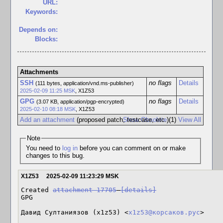
URL:
Keywords:
Depends on:
Blocks:
Attachments
SSH
no flags
Details
(111 bytes, application/vnd.ms-publisher)
2025-02-09 11:25 MSK
,
X1Z53
GPG
no flags
Details
(3.07 KB, application/pgp-encrypted)
2025-02-10 08:18 MSK
,
X1Z53
Add an attachment
(proposed patch, testcase, etc.)
Show Obsolete
(1)
View All
Note
You need to
log in
before you can comment on or make
changes to this bug.
X1Z53
2025-02-09 11:23:29 MSK
Created 
attachment 17705
[details]
GPG

Давид Султаниязов (x1z53) <
x1z53@корсаков.рус
>
