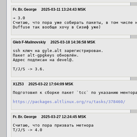
Fr. Br. George
2025-03-11 13:24:43 MSK
→ 3.0

Считаю, что пора уже собирать пакеты, в том числе н
Duffuse так вообще хочу в Сизиф уже)
Gleb F-Malinovskiy
2025-03-18 14:36:58 MSK
ssh ключ на gyle.alt зарегистрирован.

Пакет alt-gpgkeys обновлён.

Адрес подписан на devel@.

T/J/S -> 3.6.
X1Z53
2025-03-22 17:04:09 MSK
Подготовил к сборке пакет `tcc` по указанию ментора
https://packages.altlinux.org/ru/tasks/378460/
Fr. Br. George
2025-03-27 12:24:45 MSK
Считаю, что пора призвать метнора

T/J/S -> 4.0