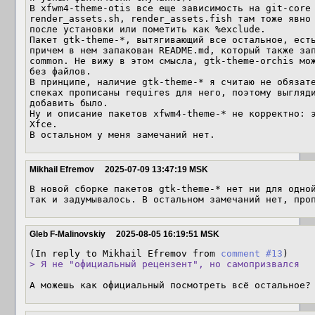
В xfwm4-theme-otis все еще зависимость на git-core 
render_assets.sh, render_assets.fish там тоже явно 
после установки или пометить как %exclude.

Пакет gtk-theme-*, вытягивающий все остальное, есть
причем в нем запакован README.md, который также за
common. Не вижу в этом смысла, gtk-theme-orchis мож
без файлов.

В принципе, наличие gtk-theme-* я считаю не обязате
спеках прописаны requires для него, поэтому выгляди
добавить было.

Ну и описание пакетов xfwm4-theme-* не корректно: э
Xfce.

В остальном у меня замечаний нет.
Mikhail Efremov
2025-07-09 13:47:19 MSK
В новой сборке пакетов gtk-theme-* нет ни для одной
так и задумывалось. В остальном замечаний нет, про
Gleb F-Malinovskiy
2025-08-05 16:19:51 MSK
(In reply to Mikhail Efremov from 
comment #13
> Я не "официальный рецензент", но самопризвался
А можешь как официальный посмотреть всё остальное?