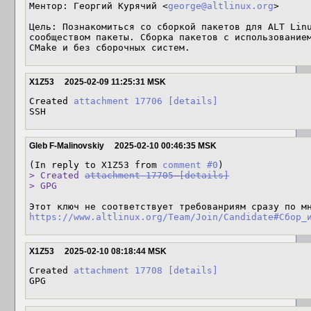
Ментор: Георгий Курячий <
george@altlinux.org
>

Цель: Познакомиться со сборкой пакетов для ALT Linu
сообществом пакеты. Сборка пакетов с использованием
CMake и без сборочных систем.
X1Z53
2025-02-09 11:25:31 MSK
Created 
attachment 17706
[details]
SSH
Gleb F-Malinovskiy
2025-02-10 00:46:35 MSK
(In reply to X1Z53 from 
comment #0
> Created 
attachment 17705
[details]
> GPG
https://www.altlinux.org/Team/Join/Candidate#Сбор_
X1Z53
2025-02-10 08:18:44 MSK
Created 
attachment 17708
[details]
GPG