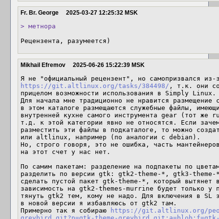
Fr. Br. George
2025-03-27 12:25:32 MSK
> метнора
Рецензента, разумеется)
Mikhail Efremov
2025-06-26 15:22:39 MSK
https://git.altlinux.org/tasks/384498/
, т.к. они со
прицелом возможности использования в Simply Linux.

Для начала мне традиционно не нравится размещение с
в этом каталоге размещаются служебные файлы, имеющи
внутренней кухне самого инструмента gear (тот же ru
т.д. к этой категории явно не относятся. Если зачем
разместить эти файлы в подкаталоге, то можно создат
или altlinux, например (по аналогии с debian).

Но, строго говоря, это не ошибка, часть мантейнеров
на этот счет у нас нет.

По самим пакетам: разделение на подпакеты по цветам
разделить по версии gtk: gtk2-theme-*, gtk3-theme-*
сделать пустой пакет gtk-theme-*, который вытянет в
зависимость на gtk2-themes-murrine будет только у п
тянуть gtk2 тем, кому не надо. Для включения в SL э
в новой версии я избавляюсь от gtk2 там.

Примерно так я собираю 
https://git.altlinux.org/pe
greybird.git?p=gtk-theme-greybird.git;a=blob;f=gtk