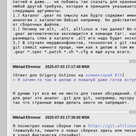
патчей и даже... не побоюсь так сказать для хранени
любой другой требухи, которая в принципе указываетс
следующие аргументы:

1.) Каталог .gear по смыслу как будто содержит имен
аналогии с каталогом debian например. Он действител
от сборочных файлов.

2.) Почему не alt, .alt, altlinux и так далее? Во-п
.gear автоматически эксклюдится в команде tar:. нас
размещать спек в каталоге .alt его надо будет экскл
3.) В случаях мерджконфликтов, технология с git rea
git commit намного проще, чем как я делаю в том же 
.gear *.spec *.patch *.sh *.cfg и ещё куча всего.
Mikhail Efremov
2025-07-03 17:17:49 MSK
(Ответ для Grigory Ustinov на 
комментарий #15
> Я зачем-то так и делаю и пожалуй даже готов всту
Я думаю тут все же не место для таких обсуждений. С
для gear это аналог .git для git, например, мусору 
так что странные вещи делать никто не запрещает.
Mikhail Efremov
2025-07-03 17:36:00 MSK
Я посмотрел новые сборки тем в 
https://git.altlinu
(пожалуйста, пишите о новых сборках здесь или письм
я узнал фактически случайно).
