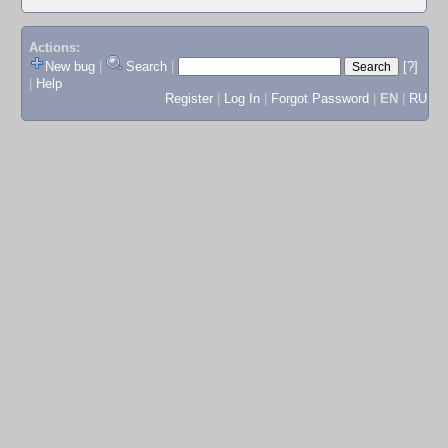
Actions:
New bug
|
Search
|
[?]
|
Help
Register
|
Log In
|
Forgot Password
|
EN
|
RU