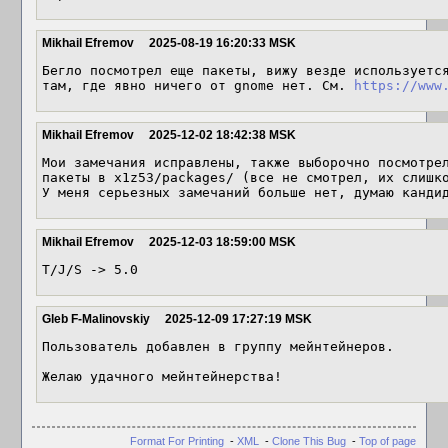
Mikhail Efremov
2025-08-19 16:20:33 MSK
Бегло посмотрел еще пакеты, вижу везде используется
там, где явно ничего от gnome нет. См. 
https://www
Mikhail Efremov
2025-12-02 18:42:38 MSK
Мои замечания исправлены, также выборочно посмотрел
пакеты в x1z53/packages/ (все не смотрел, их слишко
У меня серьезных замечаний больше нет, думаю канди
Mikhail Efremov
2025-12-03 18:59:00 MSK
T/J/S -> 5.0
Gleb F-Malinovskiy
2025-12-09 17:27:19 MSK
Пользователь добавлен в группу мейнтейнеров.

Желаю удачного мейнтейнерства!
Format For Printing
-
XML
-
Clone This Bug
-
Top of page