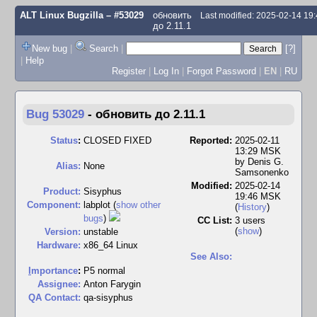
ALT Linux Bugzilla
– #53029
обновить
Last modified: 2025-02-14 19
до 2.11.1
New bug
|
Search
|
[?]
|
Help
Register
|
Log In
|
Forgot Password
|
EN
|
RU
Bug 53029
-
обновить до 2.11.1
Status
:
CLOSED FIXED
Reported:
2025-02-11
13:29 MSK
by
Denis G.
Alias:
None
Samsonenko
Modified:
2025-02-14
Product:
Sisyphus
19:46 MSK
Component:
labplot (
show other
(
History
)
bugs
)
CC List:
3 users
(
show
)
Version:
unstable
Hardware:
x86_64 Linux
See Also:
I
mportance
:
P5 normal
Assignee:
Anton Farygin
QA Contact:
qa-sisyphus