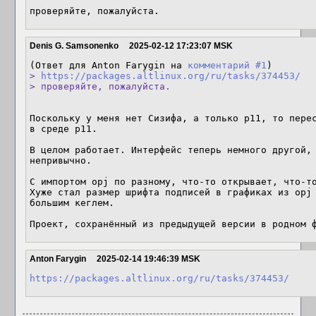
проверяйте, пожалуйста.
Denis G. Samsonenko
2025-02-12 17:23:07 MSK
(Ответ для Anton Farygin на 
комментарий #1
> 
https://packages.altlinux.org/ru/tasks/374453/
> проверяйте, пожалуйста.
Поскольку у меня нет Сизифа, а только p11, то перес
в среде p11.

В целом работает. Интерфейс теперь немного другой, 
непривычно.

С импортом opj по разному, что-то открывает, что-то
Хуже стал размер шрифта подписей в графиках из opj 
большим кеглем.

Проект, сохранённый из предыдущей версии в родном 
Anton Farygin
2025-02-14 19:46:39 MSK
https://packages.altlinux.org/ru/tasks/374453/