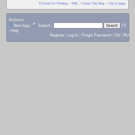
Format For Printing
-
XML
-
Clone This Bug
-
Top of page
Actions:
New bug
|
Search
|
[?]
|
Help
Register
|
Log In
|
Forgot Password
|
EN
|
RU