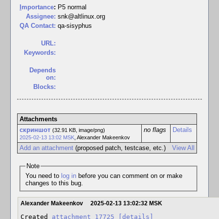
I
mportance
:
P5 normal
Assignee:
snk@altlinux.org
QA Contact:
qa-sisyphus
URL:
Keywords:
Depends
on:
Blocks:
Attachments
скриншот
no flags
Details
(32.91 KB, image/png)
2025-02-13 13:02 MSK
,
Alexander Makeenkov
Add an attachment
(proposed patch, testcase, etc.)
View All
Note
You need to
log in
before you can comment on or make
changes to this bug.
Alexander Makeenkov
2025-02-13 13:02:32 MSK
Created 
attachment 17725
[details]