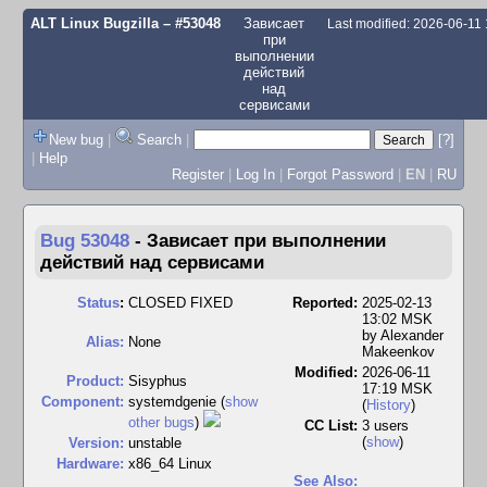
ALT Linux Bugzilla
– #53048
Зависает
Last modified: 2026-06-11
при
выполнении
действий
над
сервисами
New bug
|
Search
|
[?]
|
Help
Register
|
Log In
|
Forgot Password
|
EN
|
RU
Bug 53048
-
Зависает при выполнении
действий над сервисами
Status
:
CLOSED FIXED
Reported:
2025-02-13
13:02 MSK
by
Alexander
Alias:
None
Makeenkov
Modified:
2026-06-11
Product:
Sisyphus
17:19 MSK
Component:
systemdgenie (
show
(
History
)
other bugs
)
CC List:
3 users
(
show
)
Version:
unstable
Hardware:
x86_64 Linux
See Also: