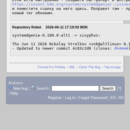
https://invent.kde.org/system/systemdgenie/-/issue
и поместите ссылку на него здесь. Поправят там - пр
новый тег обновим.
Repository Robot
2026-06-11 17:19:50 MSK
systemdgenie-0.100.0-alt1 -> sisyphus:

Thu Jun 11 2026 Nikolay Strelkov <snk@altlinux> 0.1
- Updated to newer commit 4c83c2d0 (closes: 
#53048
Format For Printing
-
XML
-
Clone This Bug
-
Top of page
Actions:
New bug
|
Search
|
[?]
|
Help
Register
|
Log In
|
Forgot Password
|
EN
|
RU