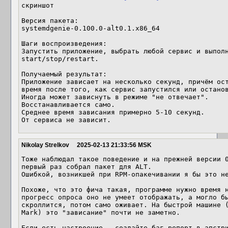
скриншот

Версия пакета:

systemdgenie-0.100.0-alt0.1.x86_64

Шаги воспроизведения:

Запустить приложение, выбрать любой сервис и выполн
start/stop/restart.

Получаемый результат:

Приложение зависает на несколько секунд, причём ост
время после того, как сервис запустился или останов
Иногда может зависнуть в режиме "не отвечает".

Восстанавливается само.

Среднее время зависания примерно 5-10 секунд.

От сервиса не зависит.
Nikolay Strelkov
2025-02-13 21:33:56 MSK
Тоже наблюдал такое поведение и на прежней версии 0
первый раз собрал пакет для ALT.

Ошибкой, возникшей при RPM-опакечивании я бы это не
Похоже, что это фича такая, программе нужно время н
прогресс опроса оно не умеет отображать, а могло бы
скроллится, потом само оживает. На быстрой машине (
Mark) это "зависание" почти не заметно. 
