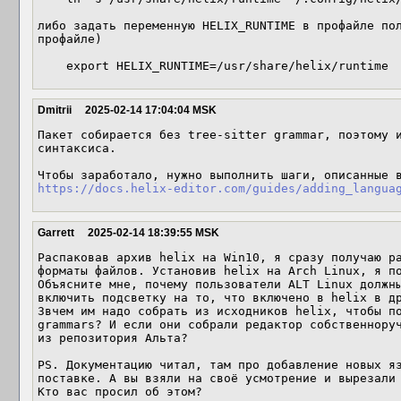
либо задать переменную HELIX_RUNTIME в профайле пол
профайле) 

    export HELIX_RUNTIME=/usr/share/helix/runtime
Dmitrii
2025-02-14 17:04:04 MSK
Пакет собирается без tree-sitter grammar, поэтому и
синтаксиса.

https://docs.helix-editor.com/guides/adding_langua
Garrett
2025-02-14 18:39:55 MSK
Распаковав архив helix на Win10, я сразу получаю ра
форматы файлов. Установив helix на Arch Linux, я по
Объясните мне, почему пользователи ALT Linux должны
включить подсветку на то, что включено в helix в др
Звчем им надо собрать из исходников helix, чтобы по
grammars? И если они собрали редактор собственноруч
из репозитория Альта?

PS. Документацию читал, там про добавление новых яз
поставке. А вы взяли на своё усмотрение и вырезали 
Кто вас просил об этом?