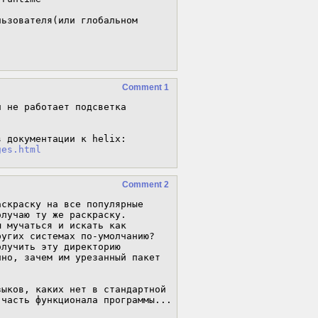
ьзователя(или глобальном 
Comment 1
 не работает подсветка 
Чтобы заработало, нужно выполнить шаги, описанные в документации к helix: 
ges.html
Comment 2
скраску на все популярные 
лучаю ту же раскраску.

 мучаться и искать как 
угих системах по-умолчанию?

лучить эту директорию 
но, зачем им урезанный пакет 
ыков, каких нет в стандартной 
часть функционала программы... 