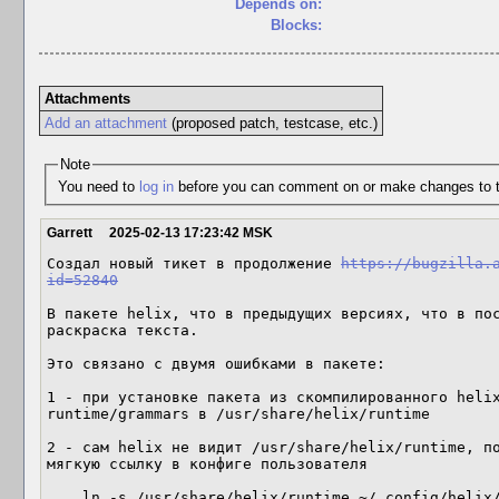
Depends on:
Blocks:
Attachments
Add an attachment
(proposed patch, testcase, etc.)
Note
You need to
log in
before you can comment on or make changes to t
Garrett
2025-02-13 17:23:42 MSK
Создал новый тикет в продолжение 
https://bugzilla.
id=52840
В пакете helix, что в предыдущих версиях, что в пос
раскраска текста.

Это связано с двумя ошибками в пакете:

1 - при установке пакета из скомпилированного helix
runtime/grammars в /usr/share/helix/runtime

2 - сам helix не видит /usr/share/helix/runtime, по
мягкую ссылку в конфиге пользователя

    ln -s /usr/share/helix/runtime ~/.config/helix/runtime
