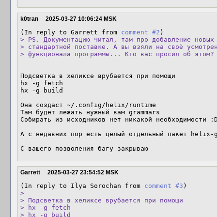
k0tran
2025-03-27 10:06:24 MSK
(In reply to Garrett from 
comment #2
> PS. Документацию читал, там про добавление новых 
> стандартной поставке. А вы взяли на своё усмотрен
> функционала программы... Кто вас просил об этом?
Подсветка в хеликсе врубается при помощи

hx -g fetch

hx -g build

Она создаст ~/.config/helix/runtime

Там будет лежать нужный вам grammars

Собирать из исходников нет никакой необходимости :D
А с недавних пор есть целый отдельный пакет helix-g
С вашего позволения багу закрываю
Garrett
2025-03-27 23:54:52 MSK
(In reply to Ilya Sorochan from 
comment #3
> 

> Подсветка в хеликсе врубается при помощи

> hx -g fetch

> hx -g build
