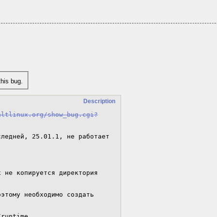
his bug.
Description
altlinux.org/show_bug.cgi?
ледней, 25.01.1, не работает 
 не копируется директория 
этому необходимо создать 