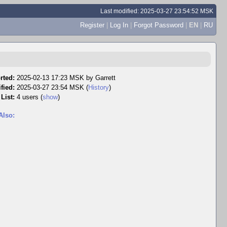
Last modified: 2025-03-27 23:54:52 MSK
Register
|
Log In
|
Forgot Password
|
EN
|
RU
rted:
2025-02-13 17:23 MSK by
Garrett
fied:
2025-03-27 23:54 MSK (
History
)
List:
4 users
(
show
)
Also: