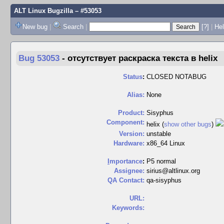
ALT Linux Bugzilla
– #53053
New bug
|
Search
|
[?]
|
Hel
Bug 53053
-
отсутствует раскраска текста в helix
Status
:
CLOSED NOTABUG
Alias:
None
Product:
Sisyphus
Component:
helix (
show other bugs
)
Version:
unstable
Hardware:
x86_64 Linux
I
mportance
:
P5 normal
Assignee:
sirius@altlinux.org
QA Contact:
qa-sisyphus
URL:
Keywords: