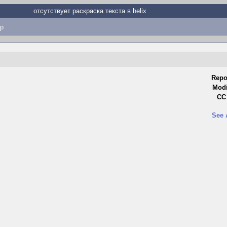
отсутствует раскраска текста в helix
p
Repo
Modi
CC 
See 