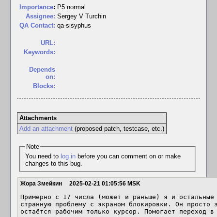
I
mportance
:
P5 normal
Assignee:
Sergey V Turchin
QA Contact:
qa-sisyphus
URL:
Keywords:
Depends
on:
Blocks:
Attachments
Add an attachment
(proposed patch, testcase, etc.)
Note
You need to
log in
before you can comment on or make
changes to this bug.
Жора Змейкин
2025-02-21 01:05:56 MSK
Примерно с 17 числа (может и раньше) я и остальные 
странную проблему с экраном блокировки. Он просто з
остаётся рабочим только курсор. Помогает переход в 