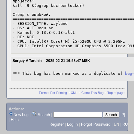
процесса:

kill -9 $(pgrep kscreenlocker)

Стенд с ошибкой: 

===================================================
- SESSION_TYPE: wayland

- OS: ALT Regular

- Kernel: 6.13.3-6.13-alt1

- DE: KDE

- CPU: Intel(R) Core(TM) i5-5200U CPU @ 2.20GHz

- GPU1: Intel Corporation HD Graphics 5500 (rev 09
Sergey V Turchin
2025-02-21 16:58:47 MSK
*** This bug has been marked as a duplicate of 
bug
Format For Printing
-
XML
-
Clone This Bug
-
Top of page
Actions:
New bug
|
Search
|
[?]
|
Help
Register
|
Log In
|
Forgot Password
|
EN
|
RU