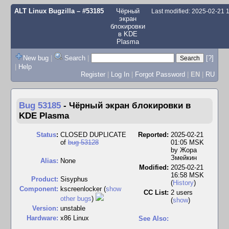
ALT Linux Bugzilla
– #53185
Чёрный
Last modified: 2025-02-21
экран
блокировки
в KDE
Plasma
New bug
|
Search
|
[?]
|
Help
Register
|
Log In
|
Forgot Password
|
EN
|
RU
Bug 53185
-
Чёрный экран блокировки в
KDE Plasma
Status
:
CLOSED DUPLICATE
Reported:
2025-02-21
of
bug 53128
01:05 MSK
by
Жора
Змейкин
Alias:
None
Modified:
2025-02-21
16:58 MSK
Product:
Sisyphus
(
History
)
Component:
kscreenlocker (
show
CC List:
2 users
other bugs
)
(
show
)
Version:
unstable
Hardware:
x86 Linux
See Also: