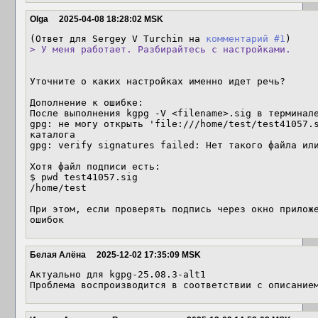
Olga
2025-04-08 18:28:02 MSK
(Ответ для Sergey V Turchin на 
комментарий #1
> У меня работает. Разбирайтесь с настройками.
Уточните о каких настройках именно идет речь?

Дополнение к ошибке:

После выполнения kgpg -V <filename>.sig в терминале
gpg: не могу открыть 'file:///home/test/test41057.s
каталога

gpg: verify signatures failed: Нет такого файла или
Хотя файл подписи есть:

$ pwd test41057.sig

/home/test

При этом, если проверять подпись через окно приложе
ошибок
Белая Алёна
2025-12-02 17:35:09 MSK
Актуально для kgpg-25.08.3-alt1

Проблема воспроизводится в соответствии с описание