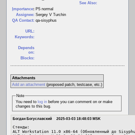
See Also:
I
mportance
:
P5 normal
Assignee:
Sergey V Turchin
QA Contact:
qa-sisyphus
URL:
Keywords:
Depends
on:
Blocks:
Attachments
Add an attachment
(proposed patch, testcase, etc.)
Note
You need to
log in
before you can comment on or make
changes to this bug.
Богдан Богуславский
2025-03-03 18:48:03 MSK
Стенды:

ALT Workstation 11.0 x86-64 (Обновленный до Sisyphu