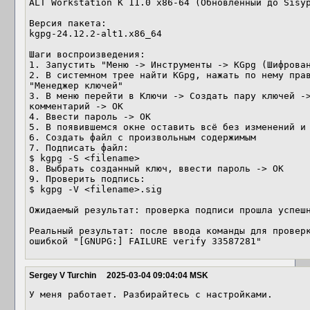
ALT Workstation K 11.0 x86-64 (Обновленный до Sisyp
Версия пакета: 

kgpg-24.12.2-alt1.x86_64

Шаги воспроизведения:

1. Запустить "Меню -> Инструменты -> KGpg (Шифрован
2. В системном трее найти KGpg, нажать по нему прав
"Менеджер ключей"

3. В меню перейти в Ключи -> Создать пару ключей ->
комментарий -> ОК

4. Ввести пароль -> ОК

5. В появившемся окне оставить всё без изменений и 
6. Создать файл с произвольным содержимым

7. Подписать файл:

$ kgpg -S <filename>

8. Выбрать созданный ключ, ввести пароль -> ОК

9. Проверить подпись:

$ kgpg -V <filename>.sig

Ожидаемый результат: проверка подписи прошла успешн
Реальный результат: после ввода команды для проверк
ошибкой "[GNUPG:] FAILURE verify 33587281"
Sergey V Turchin
2025-03-04 09:04:04 MSK
У меня работает. Разбирайтесь с настройками.