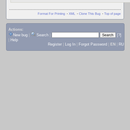
Format For Printing
-
XML
-
Clone This Bug
-
Top of page
Actions:
New bug
|
Search
|
[?]
|
Help
Register
|
Log In
|
Forgot Password
|
EN
|
RU