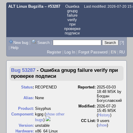
ALT Linux Bugzilla
– #53287
Ошибка
Last modified: 2026-07-20 15
gnupg
failure
verify
при
проверке
подписи
New bug
|
Search
|
[?]
|
Help
Register
|
Log In
|
Forgot Password
|
EN
|
RU
Bug 53287
-
Ошибка gnupg failure verify при
проверке подписи
Status
:
REOPENED
Reported:
2025-03-03
18:48 MSK by
Богдан
Alias:
None
Богуславский
Modified:
2026-07-20
Product:
Sisyphus
15:45 MSK
Component:
kgpg (
show other
(
History
)
bugs
)
CC List:
9 users
(
show
)
Version:
unstable
Hardware:
x86_64 Linux