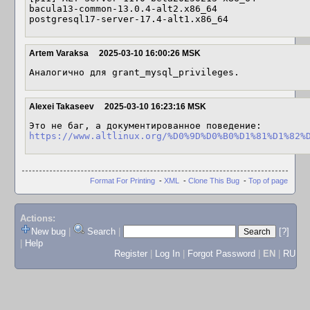
bacula13-common-13.0.4-alt2.x86_64

postgresql17-server-17.4-alt1.x86_64
Artem Varaksa
2025-03-10 16:00:26 MSK
Аналогично для grant_mysql_privileges.
Alexei Takaseev
2025-03-10 16:23:16 MSK
Это не баг, а документированное поведение: 
https://www.altlinux.org/%D0%9D%D0%B0%D1%81%D1%82%
Format For Printing
-
XML
-
Clone This Bug
-
Top of page
Actions:
New bug
|
Search
|
[?]
|
Help
Register
|
Log In
|
Forgot Password
|
EN
|
RU