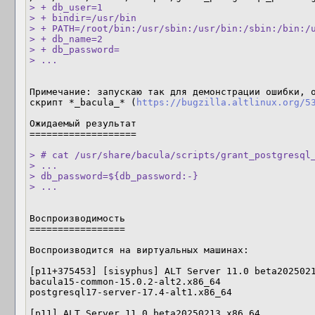
> + db_user=1

> + bindir=/usr/bin

> + PATH=/root/bin:/usr/sbin:/usr/bin:/sbin:/bin:/u
> + db_name=2

> + db_password=

> ...
Примечание: запускаю так для демонстрации ошибки, о
скрипт *_bacula_* (
https://bugzilla.altlinux.org/5
Ожидаемый результат

===================

> # cat /usr/share/bacula/scripts/grant_postgresql_
> ...

> db_password=${db_password:-}

> ...
Воспроизводимость

=================

Воспроизводится на виртуальных машинах:

[p11+375453] [sisyphus] ALT Server 11.0 beta2025021
bacula15-common-15.0.2-alt2.x86_64

postgresql17-server-17.4-alt1.x86_64

[p11] ALT Server 11.0 beta20250213 x86_64
