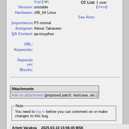
bugs
)
CC List:
1 user
(
show
)
Version:
unstable
Hardware:
x86_64 Linux
See Also:
I
mportance
:
P5 normal
Assignee:
Alexei Takaseev
QA Contact:
qa-sisyphus
URL:
Keywords:
Depends
on:
Blocks:
Attachments
Add an attachment
(proposed patch, testcase, etc.)
Note
You need to
log in
before you can comment on or make
changes to this bug.
Artem Varaksa
2025-03-10 15:56:45 MSK