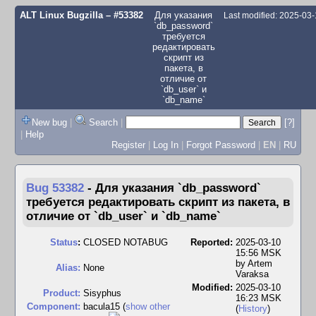
ALT Linux Bugzilla
– #53382
Для указания
Last modified: 2025-03
`db_password`
требуется
редактировать
скрипт из
пакета, в
отличие от
`db_user` и
`db_name`
New bug
|
Search
|
[?]
|
Help
Register
|
Log In
|
Forgot Password
|
EN
|
RU
Bug 53382
-
Для указания `db_password`
требуется редактировать скрипт из пакета, в
отличие от `db_user` и `db_name`
Status
:
CLOSED NOTABUG
Reported:
2025-03-10
15:56 MSK
by
Artem
Alias:
None
Varaksa
Modified:
2025-03-10
Product:
Sisyphus
16:23 MSK
Component:
bacula15 (
show other
(
History
)