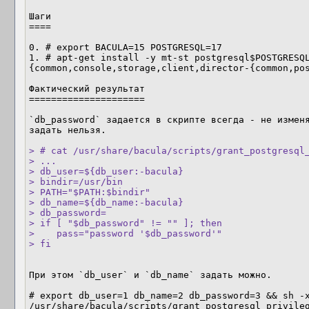
Шаги

====

0. # export BACULA=15 POSTGRESQL=17

1. # apt-get install -y mt-st postgresql$POSTGRESQ
{common,console,storage,client,director-{common,pos
Фактический результат

=====================

`db_password` задается в скрипте всегда - не изменя
задать нельзя.

> # cat /usr/share/bacula/scripts/grant_postgresql_
> ...

> db_user=${db_user:-bacula}

> bindir=/usr/bin

> PATH="$PATH:$bindir"

> db_name=${db_name:-bacula}

> db_password=

> if [ "$db_password" != "" ]; then

>    pass="password '$db_password'"

> fi
При этом `db_user` и `db_name` задать можно.

# export db_user=1 db_name=2 db_password=3 && sh -x