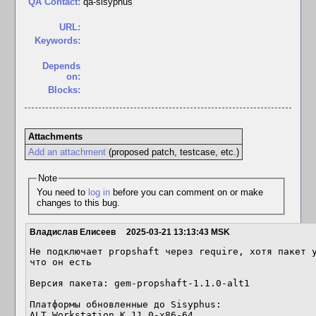
QA Contact:
qa-sisyphus
URL:
Keywords:
Depends
on:
Blocks:
Attachments
Add an attachment
(proposed patch, testcase, etc.)
Note
You need to
log in
before you can comment on or make
changes to this bug.
Владислав Елисеев
2025-03-21 13:13:43 MSK
Не подключает propshaft через require, хотя пакет у
что он есть

Версия пакета: gem-propshaft-1.1.0-alt1

Платформы обновленные до Sisyphus:

ALT Workstation K 11.0-x86-64
