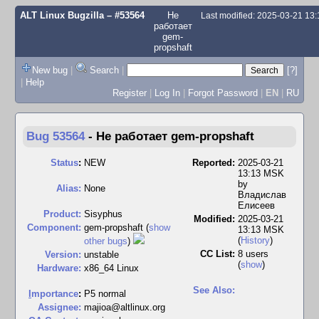
ALT Linux Bugzilla
– #53564
Не
Last modified: 2025-03-21 13
работает
gem-
propshaft
New bug
|
Search
|
[?]
|
Help
Register
|
Log In
|
Forgot Password
|
EN
|
RU
Bug 53564
-
Не работает gem-propshaft
Status
:
NEW
Reported:
2025-03-21
13:13 MSK
by
Alias:
None
Владислав
Елисеев
Product:
Sisyphus
Modified:
2025-03-21
Component:
gem-propshaft (
show
13:13 MSK
(
History
)
other bugs
)
CC List:
8 users
Version:
unstable
(
show
)
Hardware:
x86_64 Linux
See Also:
I
mportance
:
P5 normal
Assignee:
majioa@altlinux.org