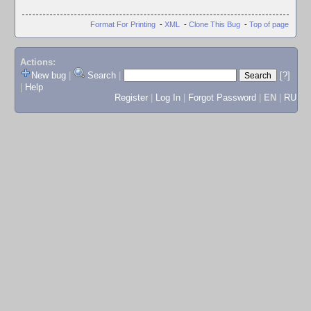
Format For Printing
-
XML
-
Clone This Bug
-
Top of page
Actions:
New bug
|
Search
|
[?]
|
Help
Register
|
Log In
|
Forgot Password
|
EN
|
RU