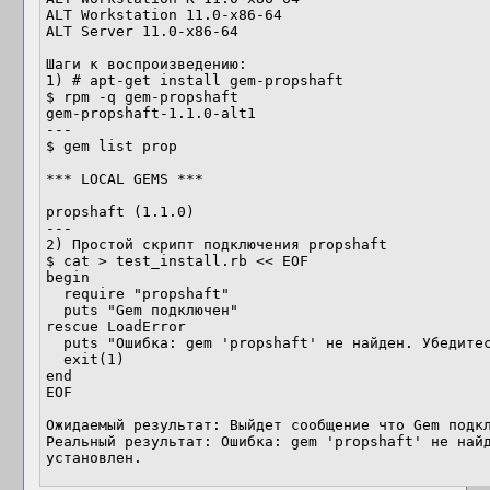
ALT Workstation 11.0-x86-64

ALT Server 11.0-x86-64

Шаги к воспроизведению:

1) # apt-get install gem-propshaft

$ rpm -q gem-propshaft

gem-propshaft-1.1.0-alt1

---

$ gem list prop

*** LOCAL GEMS ***

propshaft (1.1.0)

---

2) Простой скрипт подключения propshaft

$ cat > test_install.rb << EOF

begin

  require "propshaft"

  puts "Gem подключен"

rescue LoadError

  puts "Ошибка: gem 'propshaft' не найден. Убедитесь, что он установлен."

  exit(1)

end

EOF

Ожидаемый результат: Выйдет сообщение что Gem подкл
Реальный результат: Ошибка: gem 'propshaft' не найд
установлен.