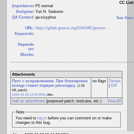
CC List:
I
mportance
:
P5 normal
Assignee:
Yuri N. Sedunov
QA Contact:
qa-sisyphus
See Also:
URL:
https://gitlab.gnome.org/GNOME/gnome-...
Keywords:
Depends
on:
Blocks:
Attachments
Патч с исправлением. При блокировке
no flags
Details
всегда ставит первую раскладку.
|
Diff
(1.00
KB, patch)
2025-03-26 13:19 MSK
,
Alex
Add an attachment
(proposed patch, testcase, etc.)
View All
Note
You need to
log in
before you can comment on or make
changes to this bug.