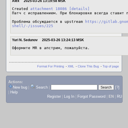
Alex
2025-03-26 13:19:58 MSK
Created 
attachment 18086
[details]
Патч с исправлением. При блокировке всегда ставит п
Проблема обсуждается в upstream 
https://gitlab.gno
shell/-/issues/225
Yuri N. Sedunov
2025-03-26 13:24:13 MSK
Оформите MR в апстрим, пожалуйста.
Format For Printing
-
XML
-
Clone This Bug
-
Top of page
Actions:
New bug
|
Search
|
[?]
|
Help
Register
|
Log In
|
Forgot Password
|
EN
|
RU