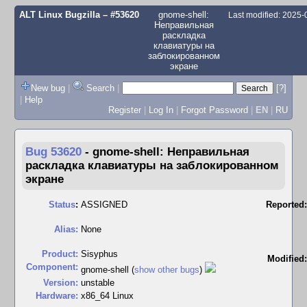
ALT Linux Bugzilla
– #53620
gnome-shell:
Last modified: 2025
Неправильная
раскладка
клавиатуры на
заблокированном
экране
New bug
|
Search
|
[?]
|
Help
Register
|
Log In
|
Forgot Password
|
EN
|
RU
Bug 53620
-
gnome-shell: Неправильная
раскладка клавиатуры на заблокированном
экране
Status
:
ASSIGNED
Reported:
Alias:
None
Product:
Sisyphus
Modified:
Component:
gnome-shell (
show other bugs
)
Version:
unstable
Hardware:
x86_64 Linux