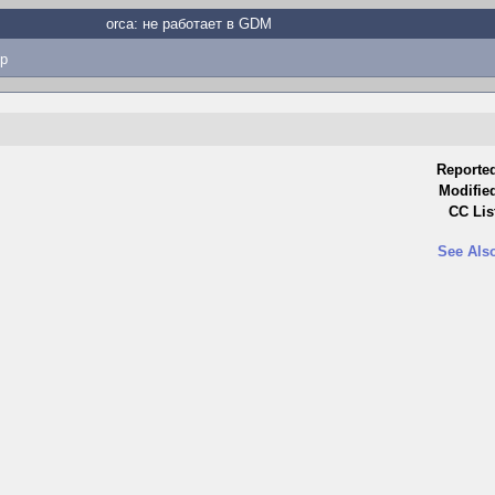
orca: не работает в GDM
p
Reporte
Modifie
CC Lis
See Als