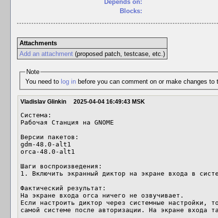
Depends on:
Blocks:
Attachments
Add an attachment
(proposed patch, testcase, etc.)
Note
You need to
log in
before you can comment on or make changes to t
Vladislav Glinkin
2025-04-04 16:49:43 MSK
Система:

Рабочая Станция на GNOME

Версии пакетов:

gdm-48.0-alt1

orca-48.0-alt1

Шаги воспроизведения:

1. Включить экранный диктор на экране входа в систе
Фактический результат:

На экране входа orca ничего не озвучивает.

Если настроить диктор через системные настройки, то
самой системе после авторизации. На экране входа та