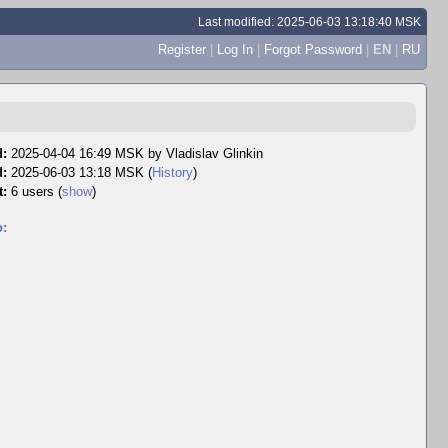
Last modified: 2025-06-03 13:18:40 MSK
Register
|
Log In
|
Forgot Password
|
EN
|
RU
d:
2025-04-04 16:49 MSK by
Vladislav Glinkin
d:
2025-06-03 13:18 MSK (
History
)
t:
6 users
(
show
)
o: