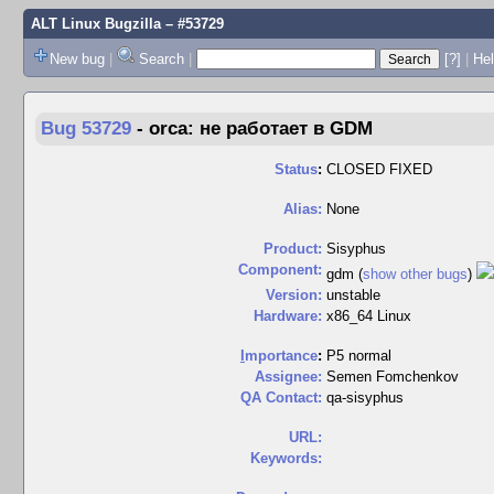
ALT Linux Bugzilla
– #53729
New bug
|
Search
|
[?]
|
Hel
Bug 53729
-
orca: не работает в GDM
Status
:
CLOSED FIXED
Alias:
None
Product:
Sisyphus
Component:
gdm (
show other bugs
)
Version:
unstable
Hardware:
x86_64 Linux
I
mportance
:
P5 normal
Assignee:
Semen Fomchenkov
QA Contact:
qa-sisyphus
URL:
Keywords: