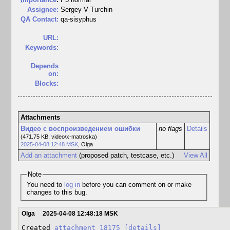
Assignee:
Sergey V Turchin
QA Contact:
qa-sisyphus
URL:
Keywords:
Depends
on:
Blocks:
Attachments
Видео с воспроизведением ошибки
no flags
Details
(471.75 KB, video/x-matroska)
2025-04-08 12:48 MSK
,
Olga
Add an attachment
(proposed patch, testcase, etc.)
View All
Note
You need to
log in
before you can comment on or make
changes to this bug.
Olga
2025-04-08 12:48:18 MSK
Created 
attachment 18175
[details]