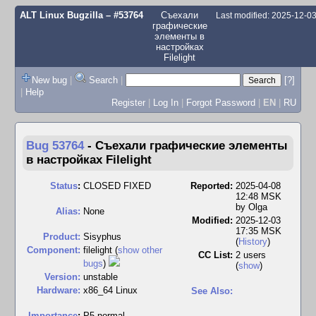
ALT Linux Bugzilla
– #53764
Съехали
Last modified: 2025-12-0
графические
элементы в
настройках
Filelight
New bug
|
Search
|
[?]
|
Help
Register
|
Log In
|
Forgot Password
|
EN
|
RU
Bug 53764
-
Съехали графические элементы
в настройках Filelight
Status
:
CLOSED FIXED
Reported:
2025-04-08
12:48 MSK
by
Olga
Alias:
None
Modified:
2025-12-03
17:35 MSK
Product:
Sisyphus
(
History
)
Component:
filelight (
show other
CC List:
2 users
bugs
)
(
show
)
Version:
unstable
Hardware:
x86_64 Linux
See Also:
I
mportance
:
P5 normal