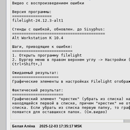
Видео с воспроизведением ошибки

Версия программы:

=================

filelight-24.12.3-alt1

Стенды с ошибкой, обновлен. до Sisyphus:

========================================

Alt Workstation K 10.4 

Шаги, приводящие к ошибке:

==========================

1. Открыть программу filelight

2. Бургер меню в правом верхнем углу -> Настройки (
Ctrl+Shift+,)

Ожидаемый результат:

====================

Графические элементы в настройках Filelight отображ
Фактический результат:

======================

Графический элемент "крестик" (убрать из списка) на
находящейся первой в списке, причем "крестик" не от
списка. Если убрать из списка первую папку, то граф
появится для оставшихся папок. (См.видео)
Белая Алёна
2025-12-03 17:35:17 MSK