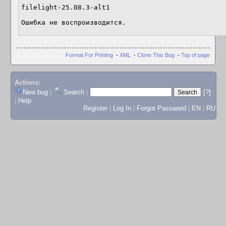
filelight-25.08.3-alt1 

Ошибка не воспроизводится.
Format For Printing
-
XML
-
Clone This Bug
-
Top of page
Actions:
New bug
|
Search
|
[?]
|
Help
Register
|
Log In
|
Forgot Password
|
EN
|
RU