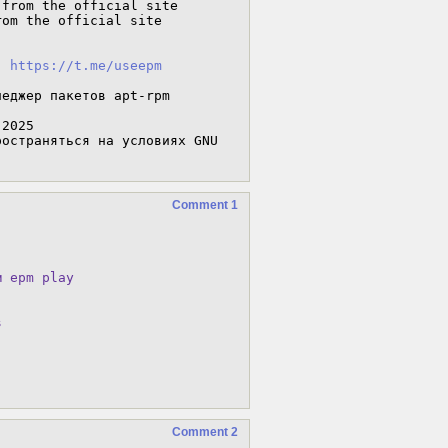
: 
https://t.me/useepm
Comment 1
 epm play

s
Comment 2