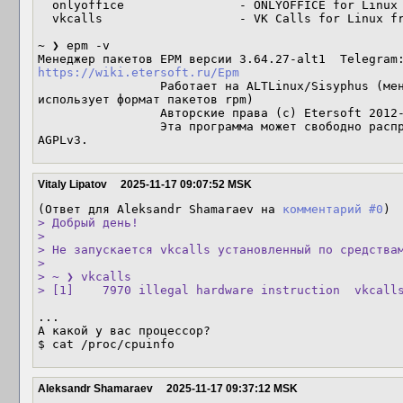
  onlyoffice                - ONLYOFFICE for Linux from the official site

  vkcalls                   - VK Calls for Linux from the official site

~ ❯ epm -v

Менеджер пакетов EPM версии 3.64.27-alt1  Telegram
https://wiki.etersoft.ru/Epm
                 Работает на ALTLinux/Sisyphus (менеджер пакетов apt-rpm 
использует формат пакетов rpm)

                 Авторские права (c) Etersoft 2012-2025

                 Эта программа может свободно распространяться на условиях GNU 
AGPLv3.
Vitaly Lipatov
2025-11-17 09:07:52 MSK
(Ответ для Aleksandr Shamaraev на 
комментарий #0
> Добрый день!

> 

> Не запускается vkcalls установленный по средствам
> 

> ~ ❯ vkcalls

> [1]    7970 illegal hardware instruction  vkcall
...

А какой у вас процессор?

$ cat /proc/cpuinfo
Aleksandr Shamaraev
2025-11-17 09:37:12 MSK