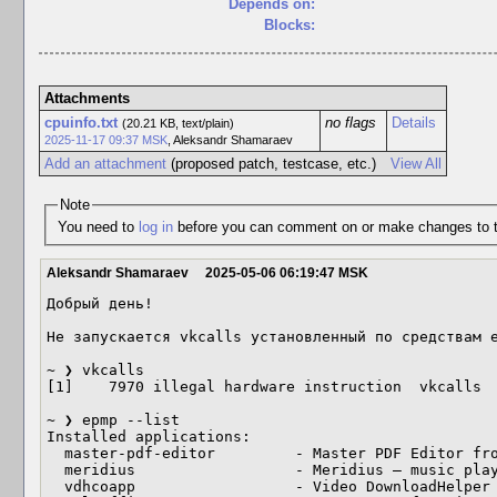
Depends on:
Blocks:
Attachments
cpuinfo.txt
no flags
Details
(20.21 KB, text/plain)
2025-11-17 09:37 MSK
,
Aleksandr Shamaraev
Add an attachment
(proposed patch, testcase, etc.)
View All
Note
You need to
log in
before you can comment on or make changes to t
Aleksandr Shamaraev
2025-05-06 06:19:47 MSK
Добрый день!

Не запускается vkcalls установленный по средствам e
~ ❯ vkcalls

[1]    7970 illegal hardware instruction  vkcalls

~ ❯ epmp --list                                                                                                                                                    

Installed applications:

  master-pdf-editor         - Master PDF Editor from the official site

  meridius                  - Meridius — music player for VK

  vdhcoapp                  - Video DownloadHelper Companion App 2
