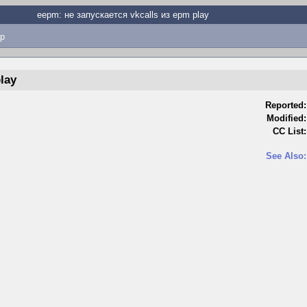
eepm: не запускается vkcalls из epm play
p
lay
Reported:
Modified:
CC List:
See Also: