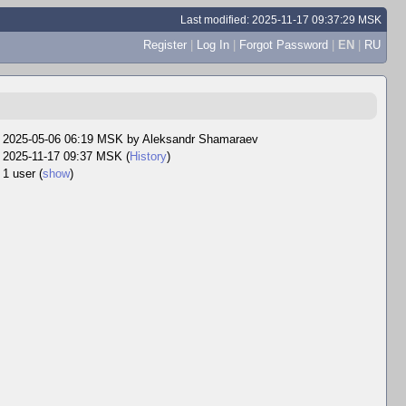
Last modified: 2025-11-17 09:37:29 MSK
Register
|
Log In
|
Forgot Password
|
EN
|
RU
2025-05-06 06:19 MSK by
Aleksandr Shamaraev
2025-11-17 09:37 MSK (
History
)
1 user
(
show
)