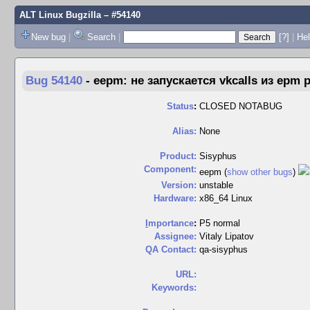
ALT Linux Bugzilla
– #54140
New bug
|
Search
|
[?]
|
Hel
Bug 54140
-
eepm: не запускается vkcalls из epm p
Status
:
CLOSED NOTABUG
Alias:
None
Product:
Sisyphus
Component:
eepm (
show other bugs
)
Version:
unstable
Hardware:
x86_64 Linux
I
mportance
:
P5 normal
Assignee:
Vitaly Lipatov
QA Contact:
qa-sisyphus
URL:
Keywords: