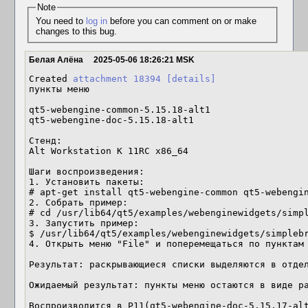
Note
You need to
log in
before you can comment on or make
changes to this bug.
Белая Алёна
2025-05-06 18:26:21 MSK
Created 
attachment 18394
[details]
пункты меню

qt5-webengine-common-5.15.18-alt1

qt5-webengine-doc-5.15.18-alt1

Стенд: 

Alt Workstation K 11RC x86_64

Шаги воспроизведения:

1. Установить пакеты:

# apt-get install qt5-webengine-common qt5-webengin
2. Собрать пример:

# cd /usr/lib64/qt5/examples/webenginewidgets/simpl
3. Запустить пример:

$ /usr/lib64/qt5/examples/webenginewidgets/simplebr
4. Открыть меню "File" и поперемещаться по пунктам

Результат: раскрывающиеся списки выделяются в отдел
Ожидаемый результат: пункты меню остаются в виде ра
Воспроизводится в Р11(qt5-webengine-doc-5.15.17-alt