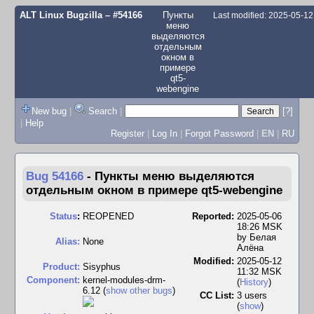
ALT Linux Bugzilla
– #54166
Пункты
Last modified: 2025-05-1
меню
выделяются
отдельным
окном в
примере
qt5-
webengine
New bug
|
Search
|
[?]
|
Help
Register
|
Log In
|
Forgot Password
|
EN
|
RU
Bug 54166
-
Пункты меню выделяются
отдельным окном в примере qt5-webengine
Status
:
REOPENED
Reported:
2025-05-06
18:26 MSK
by
Белая
Alias:
None
Алёна
Modified:
2025-05-12
Product:
Sisyphus
11:32 MSK
Component:
kernel-modules-drm-
(
History
)
6.12 (
show other bugs
)
CC List:
3 users
(
show
)