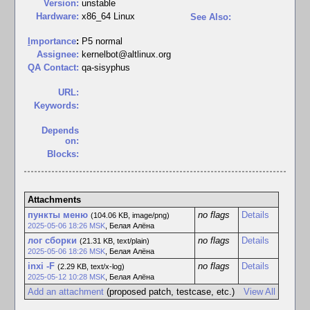
Version:
unstable
Hardware:
x86_64 Linux
See Also:
I
mportance
:
P5 normal
Assignee:
kernelbot@altlinux.org
QA Contact:
qa-sisyphus
URL:
Keywords:
Depends
on:
Blocks:
Attachments
пункты меню
no flags
Details
(104.06 KB, image/png)
2025-05-06 18:26 MSK
,
Белая Алёна
лог сборки
no flags
Details
(21.31 KB, text/plain)
2025-05-06 18:26 MSK
,
Белая Алёна
inxi -F
no flags
Details
(2.29 KB, text/x-log)
2025-05-12 10:28 MSK
,
Белая Алёна
Add an attachment
(proposed patch, testcase, etc.)
View All