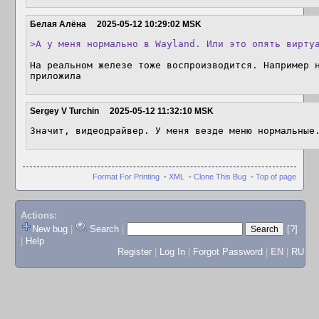
Белая Алёна
2025-05-12 10:29:02 MSK
>А у меня нормально в Wayland. Или это опять вирту
На реальном железе тоже воспроизводится. Например н
приложила
Sergey V Turchin
2025-05-12 11:32:10 MSK
Значит, видеодрайвер. У меня везде меню нормальные
Format For Printing
-
XML
-
Clone This Bug
-
Top of page
Actions:
New bug
|
Search
|
[?]
|
Help
Register
|
Log In
|
Forgot Password
|
EN
|
RU