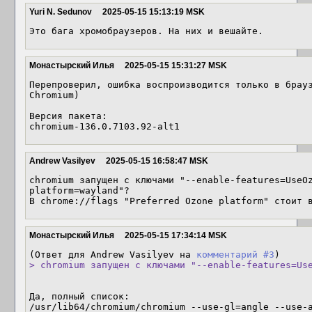
Yuri N. Sedunov
2025-05-15 15:13:19 MSK
Это бага хромобраузеров. На них и вешайте.
Монастырский Илья
2025-05-15 15:31:27 MSK
Перепроверил, ошибка воспроизводится только в брауз
Chromium)

Версия пакета: 

chromium-136.0.7103.92-alt1
Andrew Vasilyev
2025-05-15 16:58:47 MSK
chromium запущен с ключами "--enable-features=UseO
platform=wayland"?

В chrome://flags "Preferred Ozone platform" стоит 
Монастырский Илья
2025-05-15 17:34:14 MSK
(Ответ для Andrew Vasilyev на 
комментарий #3
> chromium запущен с ключами "--enable-features=Us
Да, полный список:

/usr/lib64/chromium/chromium --use-gl=angle --use-