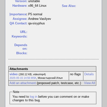
Version:
unstable
Hardware:
x86_64 Linux
See Also:
I
mportance
:
P5 normal
Assignee:
Andrew Vasilyev
QA Contact:
qa-sisyphus
URL:
Keywords:
Depends
on:
Blocks:
Attachments
video
no flags
Details
(260.12 KB, video/mp4)
2025-05-15 14:56 MSK
,
Монастырский Илья
Add an attachment
(proposed patch, testcase, etc.)
View All
Note
You need to
log in
before you can comment on or make
changes to this bug.