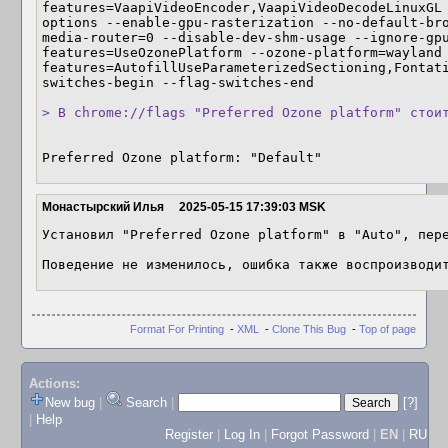
features=VaapiVideoEncoder,VaapiVideoDecodeLinuxGL
options --enable-gpu-rasterization --no-default-br
media-router=0 --disable-dev-shm-usage --ignore-gp
features=UseOzonePlatform --ozone-platform=wayland 
features=AutofillUseParameterizedSectioning,Fontat
switches-begin --flag-switches-end

> В chrome://flags "Preferred Ozone platform" стои
Preferred Ozone platform: "Default"
Монастырский Илья
2025-05-15 17:39:03 MSK
Установил "Preferred Ozone platform" в "Auto", пере
Поведение не изменилось, ошибка также воспроизводи
Format For Printing
-
XML
-
Clone This Bug
-
Top of page
Actions:
New bug
|
Search
|
[?]
|
Help
Register
|
Log In
|
Forgot Password
|
EN
|
RU