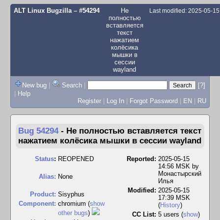
ALT Linux Bugzilla
– #54294
Не
Last modified: 2025-05-1
полностью
вставляется
текст
нажатием
колёсика
мышки в
сессии
wayland
New bug
|
Search
|
[?]
|
Help
Register
|
Log In
|
Forgot Password
|
EN
|
RU
Bug 54294
-
Не полностью вставляется текст
нажатием колёсика мышки в сессии wayland
Status
:
REOPENED
Reported:
2025-05-15
14:56 MSK by
Монастырский
Alias:
None
Илья
Modified:
2025-05-15
Product:
Sisyphus
17:39 MSK
Component:
chromium (
show
(
History
)
other bugs
)
CC List:
5 users
(
show
)