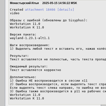
Монастырский Илья
2025-05-15 14:56:22 MSK
Created 
attachment 18466
[details]
video

Образы с ошибкой (обновлены до Sisyphus):

Workstation 11.0

Workstation K 11.0 

Версия пакета:

wayland-1.23.1-alt1.1

Шаги воспроизведения:

1) Выделить любой текст и вставить его, нажав колёс
Результат:

Текст вставляется не полностью, часть текста пропад
Ожидаемый результат:

Текст вставляется корректно

Дополнительно:

1) Ошибка НЕ воспроизводится в сессии x11

2) Ошибка воспроизводится, если выделять текст спра
Если выделять текст слева направо, то ошибка не вос
3) Ошибка также воспроизводится в p11 на рабочих си
Workstation 11.0

Workstation K 11.0