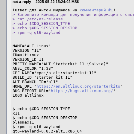
not-a-reply
2025-05-22 15:24:02 MSK
(Ответ для Антон Мидюков на 
комментарий #1
> Выполните команды для получения информации о сист
> cat /etc/os-release

> echo $XDG_SESSION_TYPE

> echo $XDG_SESSION_DESKTOP

> rpm -q qt6-wayland
NAME="ALT Linux"

VERSION="11"

ID=altlinux

VERSION_ID=11

PRETTY_NAME="ALT Starterkit 11 (Salvia)"

ANSI_COLOR="1;33"

CPE_NAME="cpe:/o:alt:starterkit:11"

BUILD_ID="starter kit 11"

ALT_BRANCH_ID="p11"

HOME_URL="
https://en.altlinux.org/starterkits
"

BUG_REPORT_URL="
https://bugs.altlinux.org/
"

LOGO=altlinux

$ echo $XDG_SESSION_TYPE

x11

$ echo $XDG_SESSION_DESKTOP

plasmax11

$ rpm -q qt6-wayland

qt6-wayland-6.8.2-alt1.x86_64