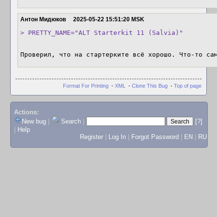
Антон Мидюков
2025-05-22 15:51:20 MSK
> PRETTY_NAME="ALT Starterkit 11 (Salvia)"
Проверил, что на стартерките всё хорошо. Что-то са
Format For Printing
-
XML
-
Clone This Bug
-
Top of page
Actions:
New bug
|
Search
|
[?]
|
Help
Register
|
Log In
|
Forgot Password
|
EN
|
RU