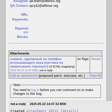
Assignee:
qa-team@altlinux.org
QA Contact:
qa-p11@altlinux.org
URL:
Keywords:
Depends
on:
Blocks:
Attachments
снимок, сделанный на телефон
no flags
Details
всплывающего окна (система не
захватывала скриншот)
(4.53 KB, image/png)
2025-05-22 14:47 MSK
,
not-a-reply
Add an attachment
(proposed patch, testcase, etc.)
View All
Note
You need to
log in
before you can comment on or make
changes to this bug.
not-a-reply
2025-05-22 14:47:32 MSK
Created 
attachment 18532
[details]