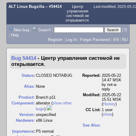
ALT Linux Bugzilla
– #54414
Центр
Last modified: 2025-05-
управления
системой не
открывается.
New bug
|
Search
|
[?]
|
Help
Register
|
Log In
|
Forgot Password
|
EN
|
RU
Bug 54414
-
Центр управления системой не
открывается.
Status
:
CLOSED NOTABUG
Reported:
2025-05-22
14:47 MSK
by
not-a-
Alias:
None
reply
Modified:
2025-05-22
Product:
Branch p11
15:51 MSK
Component:
alterator (
show other
(
History
)
bugs
)
CC List:
1 user
(
show
)
Version:
unspecified
Hardware:
x86 Linux
See Also:
I
mportance
:
P5 normal