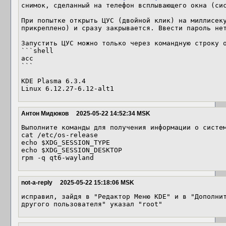
снимок, сделанный на телефон всплывающего окна (сис
При попытке открыть ЦУС (двойной клик) на миллисеку
прикреплено) и сразу закрывается. Ввести пароль нет
Запустить ЦУС можно только через командную строку о
```shell

acc

```

KDE Plasma 6.3.4

Linux 6.12.27-6.12-alt1
Антон Мидюков
2025-05-22 14:52:34 MSK
Выполните команды для получения информации о систем
cat /etc/os-release

echo $XDG_SESSION_TYPE

echo $XDG_SESSION_DESKTOP

rpm -q qt6-wayland
not-a-reply
2025-05-22 15:18:06 MSK
исправил, зайдя в "Редактор Меню KDE" и в "Дополнит
другого пользователя" указал "root"