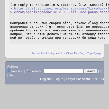
(In reply to Konstantin A Lepikhov (L.A. Kostis) f
> 
https://git.altlinux.org/beehive/logs/Sisyphus/x
> error/openimagedenoise-2.3.3-alt3 все равно пада
Поигрался с опциями сборки oidn, похоже clang-dpcpp
включении отладки (-g), если этот флаг не передават
проблем (проверял и с максимальным и с минимальным 
вопрос, что с этим делать? Отключать отладку глобал
ней нет особого смысла при генерации биткода (это 
Format For Printing
-
XML
-
Clone This Bug
-
Top of page
Actions:
New bug
|
Search
|
[?]
|
Help
Register
|
Log In
|
Forgot Password
|
EN
|
RU