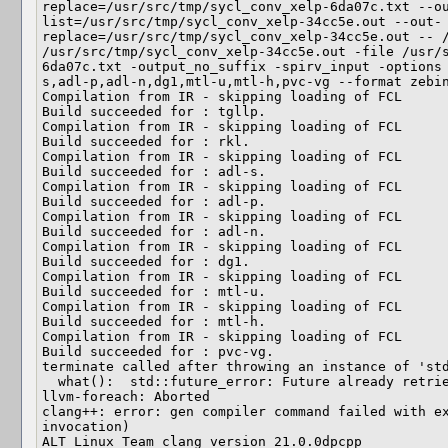
replace=/usr/src/tmp/sycl_conv_xelp-6da07c.txt --o
list=/usr/src/tmp/sycl_conv_xelp-34cc5e.out --out-
replace=/usr/src/tmp/sycl_conv_xelp-34cc5e.out -- /
/usr/src/tmp/sycl_conv_xelp-34cc5e.out -file /usr/
6da07c.txt -output_no_suffix -spirv_input -options
s,adl-p,adl-n,dg1,mtl-u,mtl-h,pvc-vg --format zebin
Compilation from IR - skipping loading of FCL

Build succeeded for : tgllp.

Compilation from IR - skipping loading of FCL

Build succeeded for : rkl.

Compilation from IR - skipping loading of FCL

Build succeeded for : adl-s.

Compilation from IR - skipping loading of FCL

Build succeeded for : adl-p.

Compilation from IR - skipping loading of FCL

Build succeeded for : adl-n.

Compilation from IR - skipping loading of FCL

Build succeeded for : dg1.

Compilation from IR - skipping loading of FCL

Build succeeded for : mtl-u.

Compilation from IR - skipping loading of FCL

Build succeeded for : mtl-h.

Compilation from IR - skipping loading of FCL

Build succeeded for : pvc-vg.

terminate called after throwing an instance of 'std
  what():  std::future_error: Future already retrieved

llvm-foreach: Aborted

clang++: error: gen compiler command failed with ex
invocation)

ALT Linux Team clang version 21.0.0dpcpp
