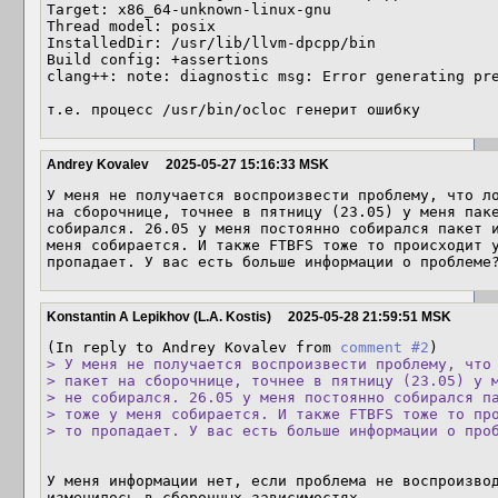
Target: x86_64-unknown-linux-gnu

Thread model: posix

InstalledDir: /usr/lib/llvm-dpcpp/bin

Build config: +assertions

clang++: note: diagnostic msg: Error generating pre
т.е. процесс /usr/bin/ocloc генерит ошибку
Andrey Kovalev
2025-05-27 15:16:33 MSK
У меня не получается воспроизвести проблему, что ло
на сборочнице, точнее в пятницу (23.05) у меня паке
собирался. 26.05 у меня постоянно собирался пакет и
меня собирается. И также FTBFS тоже то происходит у
пропадает. У вас есть больше информации о проблеме
Konstantin A Lepikhov (L.A. Kostis)
2025-05-28 21:59:51 MSK
(In reply to Andrey Kovalev from 
comment #2
> У меня не получается воспроизвести проблему, что 
> пакет на сборочнице, точнее в пятницу (23.05) у м
> не собирался. 26.05 у меня постоянно собирался па
> тоже у меня собирается. И также FTBFS тоже то про
> то пропадает. У вас есть больше информации о про
У меня информации нет, если проблема не воспроизвод
изменилось в сборочных зависимостях.