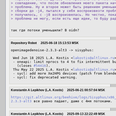
> совпадение, что после обновления моего пакета нач
> проблема. Ну и второе может быть решением уменьши
> сборки до -j4, пытался у себя воспроизвезти пробл
> получилось, с -j8 воспроизвелась. Но честно, пока
> проблема не могу, если есть еще идеи, то буду ра
так где потоки уменьшили? В oidn?
Repository Robot
2025-06-18 15:13:53 MSK
openimagedenoise-2.3.3-alt3 -> sisyphus:

 Wed Jun 18 2025 L.A. Kostis <
lakostis@altlinux.ru
 - oneapi: limit nprocs to 4 to fix intermittent build failures

   (closes 
#54416
).

 Thu May 22 2025 L.A. Kostis <
lakostis@altlinux.ru
 - sycl: add more Xe2HPG devices (patch from blender).

 - sycl: fix deprecated warning.
Konstantin A Lepikhov (L.A. Kostis)
2025-06-21 00:57:04 MSK
https://git.altlinux.org/beehive/logs/Sisyphus/x86
2.3.3-alt3
 все равно падает, даже с 4мя потоками.
Konstantin A Lepikhov (L.A. Kostis)
2025-09-13 22:22:49 MSK