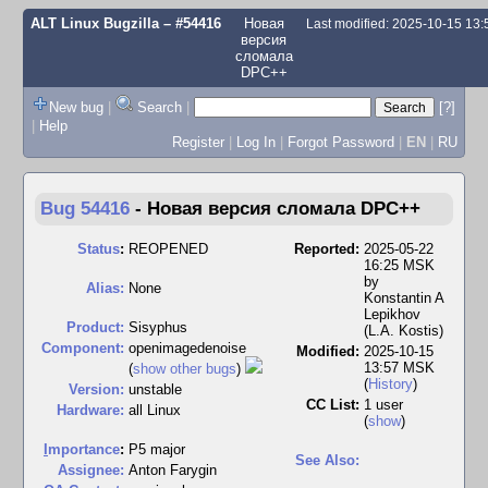
ALT Linux Bugzilla
– #54416
Новая
Last modified: 2025-10-15 13
версия
сломала
DPC++
New bug
|
Search
|
[?]
|
Help
Register
|
Log In
|
Forgot Password
|
EN
|
RU
Bug 54416
-
Новая версия сломала DPC++
Status
:
REOPENED
Reported:
2025-05-22
16:25 MSK
by
Alias:
None
Konstantin A
Lepikhov
Product:
Sisyphus
(L.A. Kostis)
Component:
openimagedenoise
Modified:
2025-10-15
13:57 MSK
(
show other bugs
)
(
History
)
Version:
unstable
CC List:
1 user
Hardware:
all Linux
(
show
)
I
mportance
:
P5 major
See Also:
Assignee:
Anton Farygin