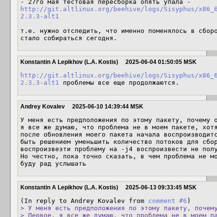
- 27го мая тестовая пересборка опять упала - 
http://git.altlinux.org/beehive/logs/Sisyphus/x86_
2.3.3-alt1
т.е. нужно отследить, что именно поменялось в сборо
стало собираться сегодня.
Konstantin A Lepikhov (L.A. Kostis)
2025-06-04 01:50:05 MSK
http://git.altlinux.org/beehive/logs/Sisyphus/x86_
2.3.3-alt1
 проблемы все еще продолжаются.
Andrey Kovalev
2025-06-10 14:39:44 MSK
У меня есть предположения по этому пакету, почему о
я все же думаю, что проблема не в моем пакете, хотя
после обновления моего пакета начала воспроизводитс
быть решением уменьшить количество потоков для сбор
воспроизвезти проблему на -j4 воспроизвести не полу
Но честно, пока точно сказать, в чем проблема не мо
буду рад услышать
Konstantin A Lepikhov (L.A. Kostis)
2025-06-13 09:33:45 MSK
(In reply to Andrey Kovalev from 
comment #6
> У меня есть предположения по этому пакету, почему
> Первое, я все же думаю, что проблема не в моем па