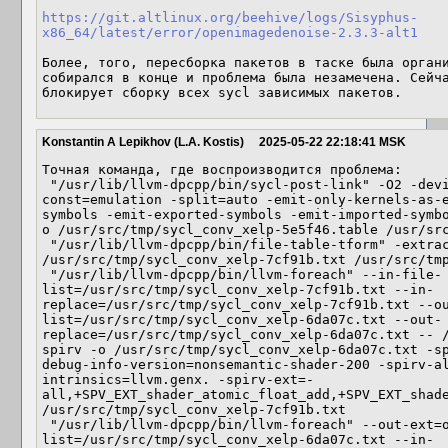
https://git.altlinux.org/beehive/logs/Sisyphus-
x86_64/latest/error/openimagedenoise-2.3.3-alt1
Более, того, пересборка пакетов в таске была органи
собирался в конце и проблема была незамечена. Сейча
блокирует сборку всех sycl зависимых пакетов.
Konstantin A Lepikhov (L.A. Kostis)
2025-05-22 22:18:41 MSK
Точная команда, где воспроизводится проблема:

 "/usr/lib/llvm-dpcpp/bin/sycl-post-link" -O2 -device-globals -properties -spec-
const=emulation -split=auto -emit-only-kernels-as-
symbols -emit-exported-symbols -emit-imported-symb
o /usr/src/tmp/sycl_conv_xelp-5e5f46.table /usr/src
 "/usr/lib/llvm-dpcpp/bin/file-table-tform" -extract=Code -drop_titles -o 
/usr/src/tmp/sycl_conv_xelp-7cf91b.txt /usr/src/tmp
 "/usr/lib/llvm-dpcpp/bin/llvm-foreach" --in-file-
list=/usr/src/tmp/sycl_conv_xelp-7cf91b.txt --in-
replace=/usr/src/tmp/sycl_conv_xelp-7cf91b.txt --o
list=/usr/src/tmp/sycl_conv_xelp-6da07c.txt --out-
replace=/usr/src/tmp/sycl_conv_xelp-6da07c.txt -- 
spirv -o /usr/src/tmp/sycl_conv_xelp-6da07c.txt -s
debug-info-version=nonsemantic-shader-200 -spirv-a
intrinsics=llvm.genx. -spirv-ext=-
all,+SPV_EXT_shader_atomic_float_add,+SPV_EXT_shad
/usr/src/tmp/sycl_conv_xelp-7cf91b.txt

 "/usr/lib/llvm-dpcpp/bin/llvm-foreach" --out-ext=out --in-file-
list=/usr/src/tmp/sycl_conv_xelp-6da07c.txt --in-