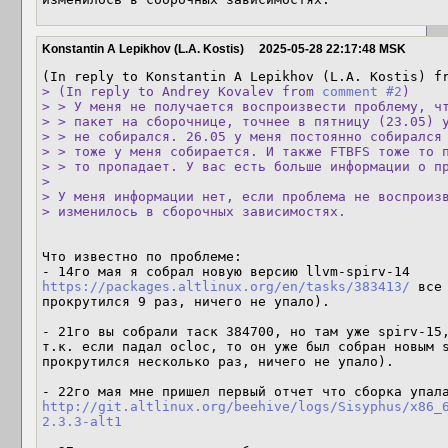
Konstantin A Lepikhov (L.A. Kostis)
2025-05-28 22:17:48 MSK
(In reply to Konstantin A Lepikhov (L.A. Kostis) f
> (In reply to Andrey Kovalev from 
comment #2
)

> > У меня не получается воспроизвести проблему, чт
> > пакет на сборочнице, точнее в пятницу (23.05) у
> > не собирался. 26.05 у меня постоянно собирался 
> > тоже у меня собирается. И также FTBFS тоже то п
> > то пропадает. У вас есть больше информации о пр
> 

> У меня информации нет, если проблема не воспроизв
> изменилось в сборочных зависимостях.
Что известно по проблеме: 

- 14го мая я собрал новую версию llvm-spirv-14 
https://packages.altlinux.org/en/tasks/383413/
 все
прокрутился 9 раз, ничего не упало).

- 21го вы собрали таск 384700, но там уже spirv-15,
т.к. если падал ocloc, то он уже был собран новым s
прокрутился несколько раз, ничего не упало).

http://git.altlinux.org/beehive/logs/Sisyphus/x86_
2.3.3-alt1