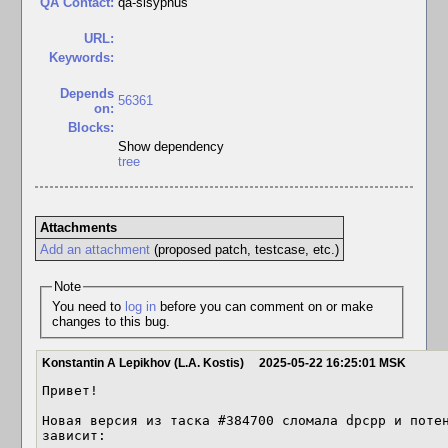
QA Contact:
qa-sisyphus
URL:
Keywords:
Depends
56361
on:
Blocks:
Show dependency
tree
Attachments
Add an attachment
(proposed patch, testcase, etc.)
Note
You need to
log in
before you can comment on or make
changes to this bug.
Konstantin A Lepikhov (L.A. Kostis)
2025-05-22 16:25:01 MSK
Привет! 

Новая версия из таска #384700 сломала dpcpp и потен
зависит:
