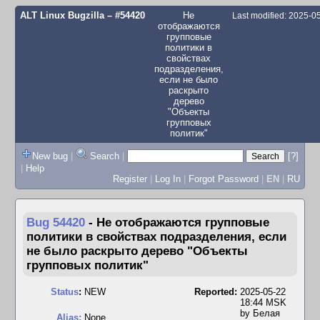
ALT Linux Bugzilla
– #54420
Не
Last modified: 2025-
отображаются
групповые
политики в
свойствах
подразделения,
если не было
раскрыто
дерево
"Объекты
групповых
политик"
New bug
|
Search
|
[?]
|
Help
Register
|
Log In
|
Forgot Password
|
EN
|
RU
Bug 54420
-
Не отображаются групповые
политики в свойствах подразделения, если
не было раскрыто дерево "Объекты
групповых политик"
Status
:
NEW
Reported:
2025-05-22
18:44 MSK
by
Белая
Alias:
None