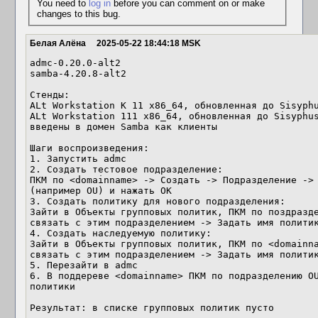
You need to
log in
before you can comment on or make
changes to this bug.
Белая Алёна
2025-05-22 18:44:18 MSK
admc-0.20.0-alt2

samba-4.20.8-alt2

Стенды:

ALt Workstation K 11 x86_64, обновленная до Sisyphu
ALt Workstation 111 x86_64, обновленная до Sisyphus
введены в домен Samba как клиенты

Шаги воспроизведения:

1. Запустить admc

2. Создать тестовое подразделение:

ПКМ по <domainname> -> Создать -> Подразделение -> 
(например OU) и нажать ОК

3. Создать политику для нового подразделения:

Зайти в Объекты групповых политик, ПКМ по поздразде
связать с этим подразделением -> Задать имя политик
4. Создать наследуемую политику: 

Зайти в Объекты групповых политик, ПКМ по <domainna
связать с этим подразделением -> Задать имя политик
5. Перезайти в admc

6. В поддереве <domainname> ПКМ по подразделению OU
политики

Результат: в списке групповых политик пусто
