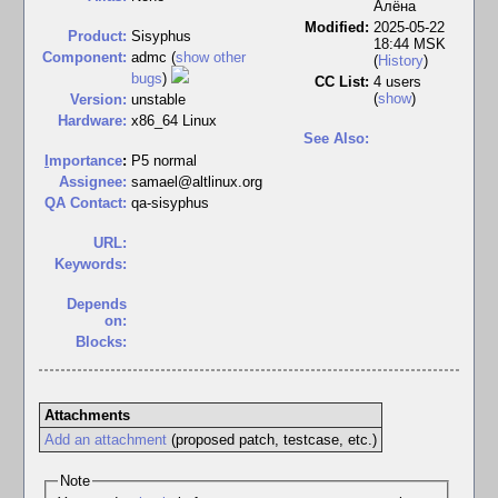
Алёна
Modified:
2025-05-22
Product:
Sisyphus
18:44 MSK
Component:
admc (
show other
(
History
)
bugs
)
CC List:
4 users
(
show
)
Version:
unstable
Hardware:
x86_64 Linux
See Also:
I
mportance
:
P5 normal
Assignee:
samael@altlinux.org
QA Contact:
qa-sisyphus
URL:
Keywords:
Depends
on:
Blocks:
Attachments
Add an attachment
(proposed patch, testcase, etc.)
Note