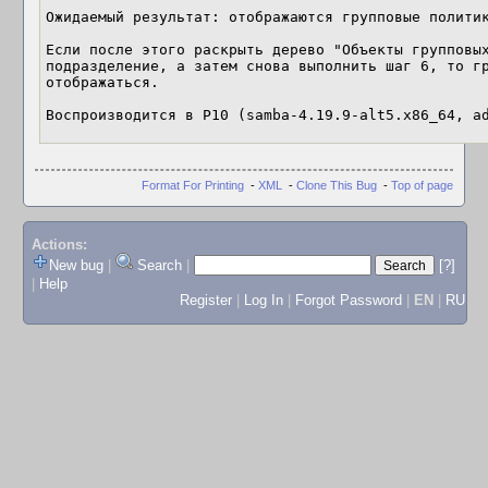
Ожидаемый результат: отображаются групповые политик
Если после этого раскрыть дерево "Объекты групповых
подразделение, а затем снова выполнить шаг 6, то гр
отображаться.

Воспроизводится в Р10 (samba-4.19.9-alt5.x86_64, a
Format For Printing
-
XML
-
Clone This Bug
-
Top of page
Actions:
New bug
|
Search
|
[?]
|
Help
Register
|
Log In
|
Forgot Password
|
EN
|
RU