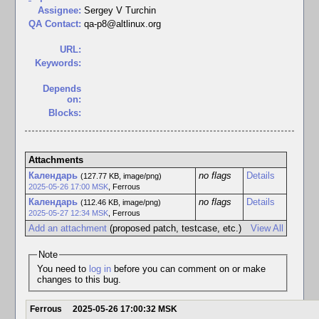
Assignee:
Sergey V Turchin
QA Contact:
qa-p8@altlinux.org
URL:
Keywords:
Depends
on:
Blocks:
Attachments
Календарь
no flags
Details
(127.77 KB, image/png)
2025-05-26 17:00 MSK
,
Ferrous
Календарь
no flags
Details
(112.46 KB, image/png)
2025-05-27 12:34 MSK
,
Ferrous
Add an attachment
(proposed patch, testcase, etc.)
View All
Note
You need to
log in
before you can comment on or make
changes to this bug.
Ferrous
2025-05-26 17:00:32 MSK