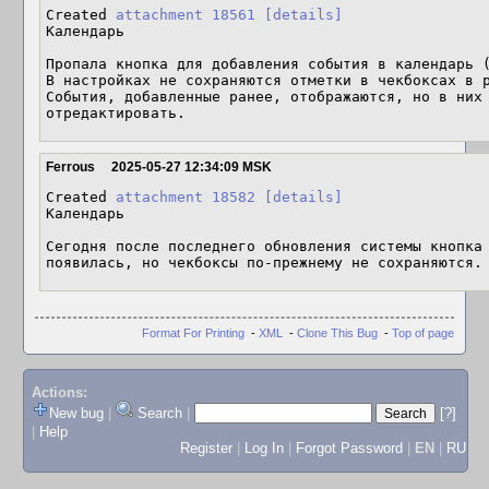
Created 
attachment 18561
[details]
Календарь

Пропала кнопка для добавления события в календарь (
В настройках не сохраняются отметки в чекбоксах в р
События, добавленные ранее, отображаются, но в них 
отредактировать.
Ferrous
2025-05-27 12:34:09 MSK
Created 
attachment 18582
[details]
Календарь

Сегодня после последнего обновления системы кнопка 
появилась, но чекбоксы по-прежнему не сохраняются.
Format For Printing
-
XML
-
Clone This Bug
-
Top of page
Actions:
New bug
|
Search
|
[?]
|
Help
Register
|
Log In
|
Forgot Password
|
EN
|
RU