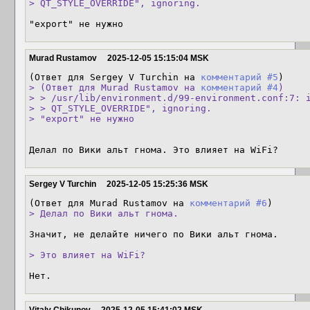
> QT_STYLE_OVERRIDE", ignoring.
"export" не нужно
Murad Rustamov
2025-12-05 15:15:04 MSK
(Ответ для Sergey V Turchin на 
комментарий #5
> (Ответ для Murad Rustamov на 
комментарий #4
)

> > /usr/lib/environment.d/99-environment.conf:7: i
> > QT_STYLE_OVERRIDE", ignoring.

> "export" не нужно
Делал по Вики альт гнома. Это влияет на WiFi?
Sergey V Turchin
2025-12-05 15:25:36 MSK
(Ответ для Murad Rustamov на 
комментарий #6
> Делал по Вики альт гнома.
Значит, не делайте ничего по Вики альт гнома.

> Это влияет на WiFi?
Нет.