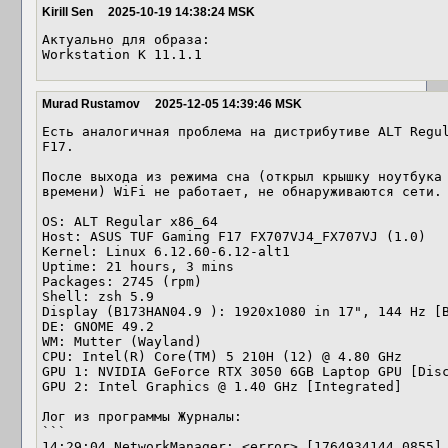
Kirill Sen
2025-10-19 14:38:24 MSK
Актуально для образа:

Workstation K 11.1.1
Murad Rustamov
2025-12-05 14:39:46 MSK
Есть аналогичная проблема на дистрибутиве ALT Regul
F17.

После выхода из режима сна (открыл крышку ноутбука 
времени) WiFi не работает, не обнаруживаются сети.

OS: ALT Regular x86_64

Host: ASUS TUF Gaming F17 FX707VJ4_FX707VJ (1.0)

Kernel: Linux 6.12.60-6.12-alt1

Uptime: 21 hours, 3 mins

Packages: 2745 (rpm)

Shell: zsh 5.9

Display (B173HAN04.9 ): 1920x1080 in 17", 144 Hz [B
DE: GNOME 49.2

WM: Mutter (Wayland)

CPU: Intel(R) Core(TM) 5 210H (12) @ 4.80 GHz

GPU 1: NVIDIA GeForce RTX 3050 6GB Laptop GPU [Disc
GPU 2: Intel Graphics @ 1.40 GHz [Integrated]

Лог из программы Журналы:

```

14:29:04 NetworkManager: <error> [1764934144.0855] 