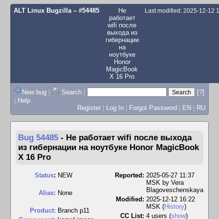
ALT Linux Bugzilla
– #54485
Не
Last modified: 2025-12-12
работает
wifi после
выхода из
гибернации
на
ноутбуке
Honor
MagicBook
X 16 Pro
New bug
|
Search
|
[?]
|
Help
Register
|
Log In
|
Forgot Password
|
EN
|
RU
Bug 54485
-
Не работает wifi после выхода
из гибернации на ноутбуке Honor MagicBook
X 16 Pro
Status
:
NEW
Reported:
2025-05-27 11:37
MSK by
Vera
Blagoveschenskaya
Alias:
None
Modified:
2025-12-12 16:22
MSK (
History
)
Product:
Branch p11
CC List:
4 users
(
show
)