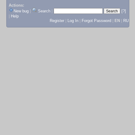
Actions:
New bug
|
Search
|
[?]
|
Help
Register
|
Log In
|
Forgot Password
|
EN
|
RU