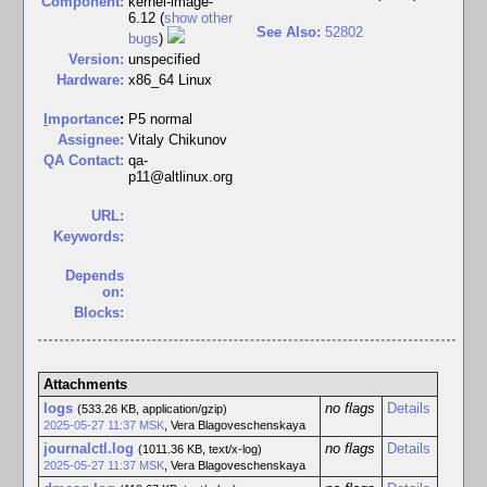
Component:
kernel-image-
6.12 (
show other
See Also:
52802
bugs
)
Version:
unspecified
Hardware:
x86_64 Linux
I
mportance
:
P5 normal
Assignee:
Vitaly Chikunov
QA Contact:
qa-
p11@altlinux.org
URL:
Keywords:
Depends
on:
Blocks:
Attachments
logs
no flags
Details
(533.26 KB, application/gzip)
2025-05-27 11:37 MSK
,
Vera Blagoveschenskaya
journalctl.log
no flags
Details
(1011.36 KB, text/x-log)
2025-05-27 11:37 MSK
,
Vera Blagoveschenskaya