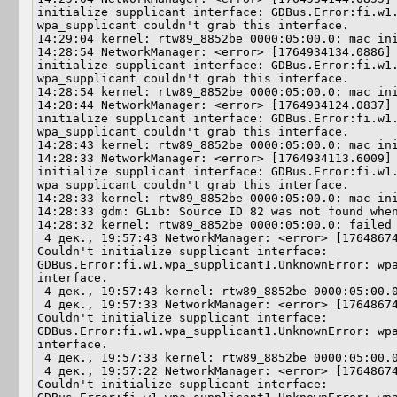
initialize supplicant interface: GDBus.Error:fi.w1.
wpa_supplicant couldn't grab this interface.

14:29:04 kernel: rtw89_8852be 0000:05:00.0: mac ini
14:28:54 NetworkManager: <error> [1764934134.0886] 
initialize supplicant interface: GDBus.Error:fi.w1.
wpa_supplicant couldn't grab this interface.

14:28:54 kernel: rtw89_8852be 0000:05:00.0: mac ini
14:28:44 NetworkManager: <error> [1764934124.0837] 
initialize supplicant interface: GDBus.Error:fi.w1.
wpa_supplicant couldn't grab this interface.

14:28:43 kernel: rtw89_8852be 0000:05:00.0: mac ini
14:28:33 NetworkManager: <error> [1764934113.6009] 
initialize supplicant interface: GDBus.Error:fi.w1.
wpa_supplicant couldn't grab this interface.

14:28:33 kernel: rtw89_8852be 0000:05:00.0: mac ini
14:28:33 gdm: GLib: Source ID 82 was not found when
14:28:32 kernel: rtw89_8852be 0000:05:00.0: failed 
 4 дек., 19:57:43 NetworkManager: <error> [17648674
Couldn't initialize supplicant interface: 
GDBus.Error:fi.w1.wpa_supplicant1.UnknownError: wpa
interface.

 4 дек., 19:57:43 kernel: rtw89_8852be 0000:05:00.0
 4 дек., 19:57:33 NetworkManager: <error> [17648674
Couldn't initialize supplicant interface: 
GDBus.Error:fi.w1.wpa_supplicant1.UnknownError: wpa
interface.

 4 дек., 19:57:33 kernel: rtw89_8852be 0000:05:00.0
 4 дек., 19:57:22 NetworkManager: <error> [17648674
Couldn't initialize supplicant interface: 