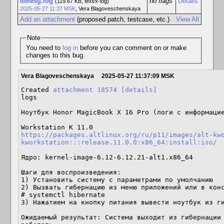
dmesg.log
no flags
Details
(119.67 KB, text/x-log)
2025-05-27 11:37 MSK
,
Vera Blagoveschenskaya
Add an attachment
(proposed patch, testcase, etc.)
View All
Note
You need to
log in
before you can comment on or make
changes to this bug.
Vera Blagoveschenskaya
2025-05-27 11:37:09 MSK
Created 
attachment 18574
[details]
logs

Ноутбук Honor MagicBook X 16 Pro (логи с информацие
https://packages.altlinux.org/ru/p11/images/alt-kw
kworkstation:::release.11.0.0:x86_64:install:iso/
Ядро: kernel-image-6.12-6.12.21-alt1.x86_64

Шаги для воспроизведения:

1) Установить систему с параметрами по умолчанию

2) Вызвать гибернацию из меню приложений или в конс
# systemctl hibernate

3) Нажатием на кнопку питания вывести ноутбук из ги
Ожидаемый результат: Система выходит из гибернации 