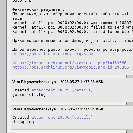
работать

Фактический результат:

После выхода из гибернации перестаёт работать wifi,
вида:

kernel: ath11k_pci 0000:02:00.0: wmi command 16387 
kernel: ath11k_pci 0000:02:00.0: failed to send WMI
kernel: ath11k_pci 0000:02:00.0: failed to enable P
Прикладываю полный вывод dmesg и journalctl, а такж
https://bugzilla.altlinux.org/52802
https://forums.debian.net/viewtopic.php?t=153686
https://bbs.archlinux.org/viewtopic.php?id=295356
Vera Blagoveschenskaya
2025-05-27 11:37:35 MSK
Created 
attachment 18575
[details]
journalctl.log
Vera Blagoveschenskaya
2025-05-27 11:37:54 MSK
Created 
attachment 18576
[details]
dmesg.log