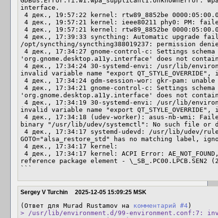
GDBus.Error:fi.w1.wpa_supplicant1.UnknownError: wpa
interface.

 4 дек., 19:57:22 kernel: rtw89_8852be 0000:05:00.0
 4 дек., 19:57:21 kernel: ieee80211 phy0: PM: faile
 4 дек., 19:57:21 kernel: rtw89_8852be 0000:05:00.0
 4 дек., 17:39:33 syncthing: Automatic upgrade fail
/opt/syncthing/syncthing388019237: permission denie
 4 дек., 17:34:27 gnome-control-c: Settings schema 
'org.gnome.desktop.a11y.interface' does not contain
 4 дек., 17:34:24 30-systemd-envi: /usr/lib/environ
invalid variable name "export QT_STYLE_OVERRIDE", i
 4 дек., 17:34:24 gdm-session-wor: gkr-pam: unable 
 4 дек., 17:34:21 gnome-control-c: Settings schema 
'org.gnome.desktop.a11y.interface' does not contain
 4 дек., 17:34:19 30-systemd-envi: /usr/lib/environ
invalid variable name "export QT_STYLE_OVERRIDE", i
 4 дек., 17:34:18 (udev-worker): asus-nb-wmi: Faile
binary "/usr/lib/udev/systemctl": No such file or d
 4 дек., 17:34:17 systemd-udevd: /usr/lib/udev/rule
GOTO="alsa_restore_std" has no matching label, igno
 4 дек., 17:34:17 kernel: 

 4 дек., 17:34:17 kernel: ACPI Error: AE_NOT_FOUND,
reference package element - \_SB_.PC00.LPCB.SEN2 (2
```
Sergey V Turchin
2025-12-05 15:09:25 MSK
(Ответ для Murad Rustamov на 
комментарий #4
> /usr/lib/environment.d/99-environment.conf:7: inv