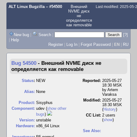
ALT Linux Bugzilla
– #54500
Внешний
Last modified: 2025-05-
NVME диск
не
определяется
как removable
New bug
|
Search
|
[?]
|
Help
Register
|
Log In
|
Forgot Password
|
EN
|
RU
Bug 54500
-
Внешний NVME диск не
определяется как removable
Status
:
NEW
Reported:
2025-05-27
18:30 MSK
by
Artem
Alias:
None
Varaksa
Modified:
2025-05-27
Product:
Sisyphus
18:30 MSK
Component:
udev (
show other
(
History
)
bugs
)
CC List:
2 users
(
show
)
Version:
unstable
Hardware:
x86_64 Linux
See Also:
I
mportance
:
P5 normal