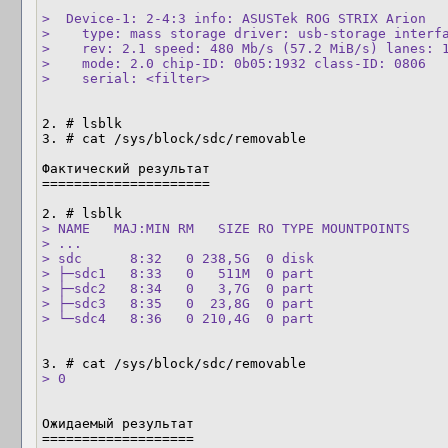
>  Device-1: 2-4:3 info: ASUSTek ROG STRIX Arion

>    type: mass storage driver: usb-storage interfa
>    rev: 2.1 speed: 480 Mb/s (57.2 MiB/s) lanes: 1
>    mode: 2.0 chip-ID: 0b05:1932 class-ID: 0806

>    serial: <filter>
2. # lsblk

3. # cat /sys/block/sdc/removable

Фактический результат

=====================

> NAME   MAJ:MIN RM   SIZE RO TYPE MOUNTPOINTS

> ...

> sdc      8:32   0 238,5G  0 disk

> ├─sdc1   8:33   0   511M  0 part

> ├─sdc2   8:34   0   3,7G  0 part

> ├─sdc3   8:35   0  23,8G  0 part

> └─sdc4   8:36   0 210,4G  0 part
> 0
Ожидаемый результат

===================
