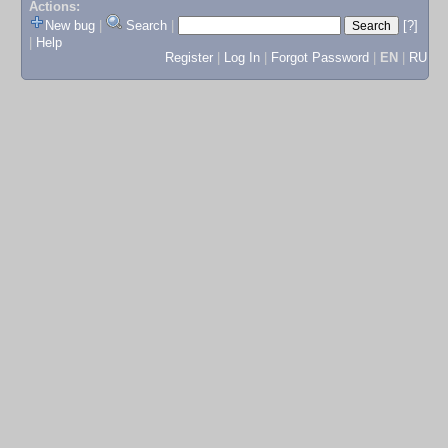
Actions:
New bug
|
Search
|
[?]
|
Help
Register
|
Log In
|
Forgot Password
|
EN
|
RU