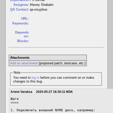
Assignee:
Alexey Shabalin
QA Contact:
qa-sisyphus
URL:
Keywords:
Depends
on:
Blocks:
Attachments
Add an attachment
(proposed patch, testcase, etc.)
Note
You need to
log in
before you can comment on or make
changes to this bug.
Artem Varaksa
2025-05-27 18:30:11 MSK
Шаги

====

1. Подключить внешний NVME диск, например:
