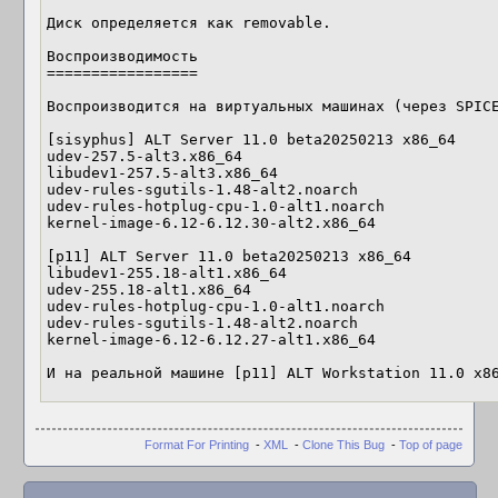
Диск определяется как removable.

Воспроизводимость

=================

Воспроизводится на виртуальных машинах (через SPICE
[sisyphus] ALT Server 11.0 beta20250213 x86_64

udev-257.5-alt3.x86_64

libudev1-257.5-alt3.x86_64

udev-rules-sgutils-1.48-alt2.noarch

udev-rules-hotplug-cpu-1.0-alt1.noarch

kernel-image-6.12-6.12.30-alt2.x86_64

[p11] ALT Server 11.0 beta20250213 x86_64

libudev1-255.18-alt1.x86_64

udev-255.18-alt1.x86_64

udev-rules-hotplug-cpu-1.0-alt1.noarch

udev-rules-sgutils-1.48-alt2.noarch

kernel-image-6.12-6.12.27-alt1.x86_64

И на реальной машине [p11] ALT Workstation 11.0 x8
Format For Printing
-
XML
-
Clone This Bug
-
Top of page