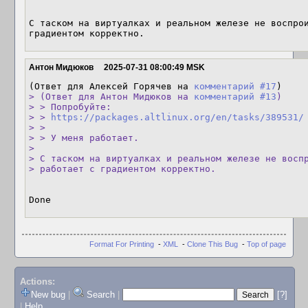
С таском на виртуалках и реальном железе не воспрои
градиентом корректно.
Антон Мидюков
2025-07-31 08:00:49 MSK
(Ответ для Алексей Горячев на 
комментарий #17
> (Ответ для Антон Мидюков на 
комментарий #13
)

> > Попробуйте:

> > 
https://packages.altlinux.org/en/tasks/389531/
> > 

> > У меня работает.

> 

> С таском на виртуалках и реальном железе не воспр
> работает с градиентом корректно.
Done
Format For Printing
-
XML
-
Clone This Bug
-
Top of page
Actions:
New bug
|
Search
|
[?]
|
Help