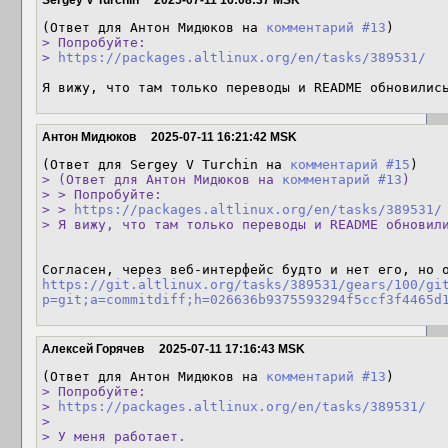
Sergey V Turchin
2025-07-11 16:08:37 MSK
(Ответ для Антон Мидюков на 
комментарий #13
> Попробуйте:

> 
https://packages.altlinux.org/en/tasks/389531/
Я вижу, что там только переводы и README обновилис
Антон Мидюков
2025-07-11 16:21:42 MSK
(Ответ для Sergey V Turchin на 
комментарий #15
> (Ответ для Антон Мидюков на 
комментарий #13
)

> > Попробуйте:

> > 
https://packages.altlinux.org/en/tasks/389531/
> Я вижу, что там только переводы и README обновил
https://git.altlinux.org/tasks/389531/gears/100/gi
p=git;a=commitdiff;h=026636b9375593294f5ccf3f4465d
Алексей Горячев
2025-07-11 17:16:43 MSK
(Ответ для Антон Мидюков на 
комментарий #13
> Попробуйте:

> 
https://packages.altlinux.org/en/tasks/389531/
> 

> У меня работает.