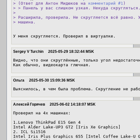
> (Ответ для Антон Мидюков на 
комментарий #1
)

> > Панель у вас слишком узкая. Некуда скругляться.
> 

> Расширила, проверила. Не скругляется всё равно. У
> машина.
У меня скругляется. Проверил в виртуалке.
Sergey V Turchin
2025-05-29 18:32:44 MSK
Видно, что они скруглённые, только угол недостаточн
Как обычно, видеокарта глючная.
Ольга
2025-05-30 15:09:36 MSK
Выяснилось, в чем была проблема. Скругление не раб
Алексей Горячев
2025-06-02 14:18:07 MSK
Проверил на 4х машинах:

1.Lenovo ThinkPad E15 Gen 4 

Intel Alder Lake-UP3 GT2 [Iris Xe Graphics]

2. ICL Si1516

Intel Iris Plus Graphics 655 [Intel Coffee Lake-U G