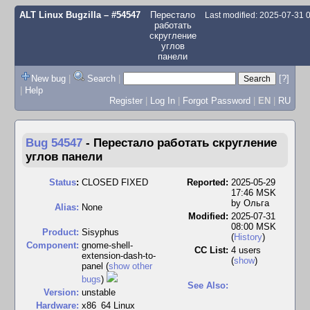
ALT Linux Bugzilla
– #54547
Перестало
Last modified: 2025-07-31
работать
скругление
углов
панели
New bug
|
Search
|
[?]
|
Help
Register
|
Log In
|
Forgot Password
|
EN
|
RU
Bug 54547
-
Перестало работать скругление
углов панели
Status
:
CLOSED FIXED
Reported:
2025-05-29
17:46 MSK
by
Ольга
Alias:
None
Modified:
2025-07-31
08:00 MSK
Product:
Sisyphus
(
History
)
Component:
gnome-shell-
CC List:
4 users
extension-dash-to-
(
show
)
panel (
show other
bugs
)
See Also:
Version:
unstable
Hardware:
x86_64 Linux