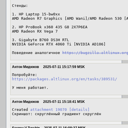
Стенды: 

1. HP Laptop 15-bw0xx

AMD Radeon R7 Graphics [AMD Wani]/AMD Radeon 530 [A
2. HP ProBook x360 435 G8 2X7P6EA

AMD Radeon RX Vega 7

3. Gigabyte B760 DS3H RTL

NVIDIA GeForce RTX 4060 Ti [NVIDIA AD106]

Поведение аналогичное 
https://bugzilla.altlinux.or
Антон Мидюков
2025-07-11 15:17:59 MSK
https://packages.altlinux.org/en/tasks/389531/
У меня работает.
Антон Мидюков
2025-07-11 15:18:41 MSK
Created 
attachment 19070
[details]
Скриншот: скруглённый градиент скруглён