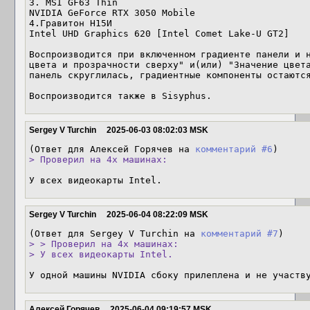
3. MSI GF63 Thin

NVIDIA GeForce RTX 3050 Mobile

4.Гравитон Н15И

Intel UHD Graphics 620 [Intel Comet Lake-U GT2]

Воспроизводится при включенном градиенте панели и н
цвета и прозрачности сверху" и(или) "Значение цвета
панель скруглилась, градиентные компоненты остаются
Воспроизводится также в Sisyphus.
Sergey V Turchin
2025-06-03 08:02:03 MSK
(Ответ для Алексей Горячев на 
комментарий #6
> Проверил на 4х машинах:
У всех видеокарты Intel.
Sergey V Turchin
2025-06-04 08:22:09 MSK
(Ответ для Sergey V Turchin на 
комментарий #7
> > Проверил на 4х машинах:

> У всех видеокарты Intel.
У одной машины NVIDIA сбоку прилеплена и не участв
Алексей Горячев
2025-06-04 09:19:57 MSK