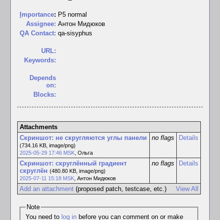
I
mportance
:
P5 normal
Assignee:
Антон Мидюков
QA Contact:
qa-sisyphus
URL:
Keywords:
Depends
on:
Blocks:
Attachments
Скриншот: не скругляются углы панели
no flags
Details
(734.16 KB, image/png)
2025-05-29 17:46 MSK
,
Ольга
Скриншот: скруглённый градиент
no flags
Details
скруглён
(480.80 KB, image/png)
2025-07-11 15:18 MSK
,
Антон Мидюков
Add an attachment
(proposed patch, testcase, etc.)
View All
Note
You need to
log in
before you can comment on or make