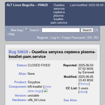
ALT Linux Bugzilla
– #54619
Ошибка
Last modified: 2025-06-05
запуска
сервиса
plasma-
kwallet-
pam.service
New bug
|
Search
|
[?]
|
Help
Register
|
Log In
|
Forgot Password
|
EN
|
RU
Bug 54619
-
Ошибка запуска сервиса plasma-
kwallet-pam.service
Status
:
CLOSED FIXED
Reported:
2025-06-03
07:02 MSK
by
Евгений
Alias:
None
Modified:
2025-06-05
13:43 MSK
Product:
Sisyphus
(
History
)
Component:
kf6-kwallet (
show
CC List:
3 users
other bugs
)
(
show
)
Version:
unstable
Hardware:
x86_64 Linux
See Also: