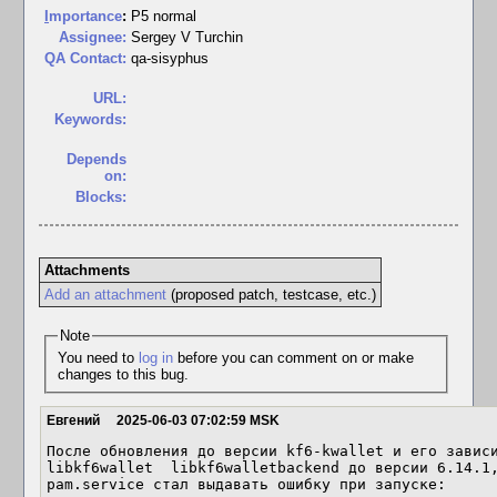
I
mportance
:
P5 normal
Assignee:
Sergey V Turchin
QA Contact:
qa-sisyphus
URL:
Keywords:
Depends
on:
Blocks:
Attachments
Add an attachment
(proposed patch, testcase, etc.)
Note
You need to
log in
before you can comment on or make
changes to this bug.
Евгений
2025-06-03 07:02:59 MSK
После обновления до версии kf6-kwallet и его зависим
libkf6wallet  libkf6walletbackend до версии 6.14.1
pam.service стал выдавать ошибку при запуске:
