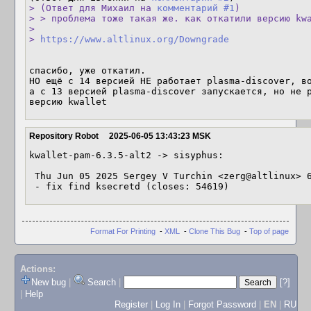
> (Ответ для Михаил на 
комментарий #1
)

> > проблема тоже такая же. как откатили версию kwa
> 

> 
https://www.altlinux.org/Downgrade
спасибо, уже откатил.

НО ещё с 14 версией НЕ работает plasma-discover, во
а с 13 версией plasma-discover запускается, но не р
версию kwallet
Repository Robot
2025-06-05 13:43:23 MSK
kwallet-pam-6.3.5-alt2 -> sisyphus:

 Thu Jun 05 2025 Sergey V Turchin <zerg@altlinux> 6.3.5-alt2

 - fix find ksecretd (closes: 54619)
Format For Printing
-
XML
-
Clone This Bug
-
Top of page
Actions:
New bug
|
Search
|
[?]
|
Help
Register
|
Log In
|
Forgot Password
|
EN
|
RU