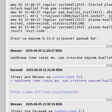
июн 02 15:48:27 regular systemd[1253]: Started plas
Unlock kwallet from pam credentials.

июн 02 15:48:27 regular pam_kwallet_init[1421]: 202
connect(, AF=1 "/run/user/1000/kwallet5.socket", 32
июн 02 15:48:27 regular systemd[1253]: plasma-kwall
exited, code=exited, status=1/FAILURE

июн 02 15:48:27 regular systemd[1253]: plasma-kwall
result 'exit-code'.

Откат на версию 6.13.0 устраняет данный баг.
Михаил
2025-06-05 11:29:27 MSK
проблема тоже такая же. как откатили версию kwalle
Евгений
2025-06-05 11:31:06 MSK
(Ответ для Михаил на 
комментарий #1
> проблема тоже такая же. как откатили версию kwal
https://www.altlinux.org/Downgrade
Михаил
2025-06-05 13:30:19 MSK
(Ответ для Евгений на 
комментарий #2