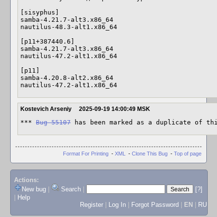
[sisyphus]

samba-4.21.7-alt3.x86_64

nautilus-48.3-alt1.x86_64

[p11+387440.6]

samba-4.21.7-alt3.x86_64

nautilus-47.2-alt1.x86_64

[p11]

samba-4.20.8-alt2.x86_64

nautilus-47.2-alt1.x86_64
Kostevich Arseniy
2025-09-19 14:00:49 MSK
*** 
Bug 55107
 has been marked as a duplicate of th
Format For Printing
-
XML
-
Clone This Bug
-
Top of page
Actions:
New bug
|
Search
|
[?]
|
Help
Register
|
Log In
|
Forgot Password
|
EN
|
RU