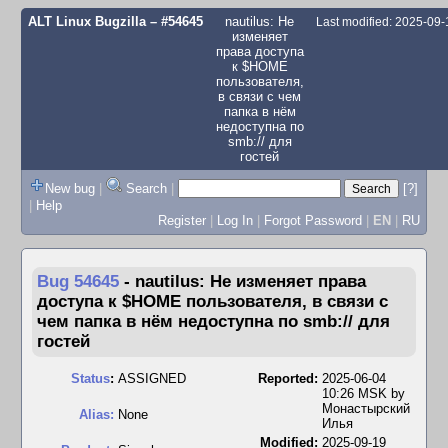
ALT Linux Bugzilla
– #54645
nautilus: Не
Last modified: 2025-09
изменяет
права доступа
к $HOME
пользователя,
в связи с чем
папка в нём
недоступна по
smb:// для
гостей
New bug
|
Search
|
[?]
|
Help
Register
|
Log In
|
Forgot Password
|
EN
|
RU
Bug 54645
-
nautilus: Не изменяет права
доступа к $HOME пользователя, в связи с
чем папка в нём недоступна по smb:// для
гостей
Status
:
ASSIGNED
Reported:
2025-06-04
10:26 MSK by
Монастырский
Alias:
None
Илья
Modified:
2025-09-19