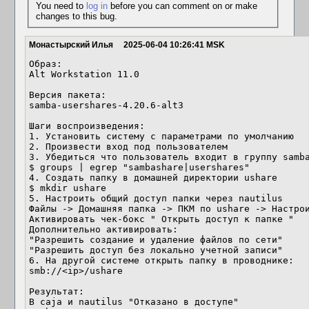
You need to
log in
before you can comment on or make
changes to this bug.
Монастырский Илья
2025-06-04 10:26:41 MSK
Образ:

Alt Workstation 11.0

Версия пакета:

samba-usershares-4.20.6-alt3

Шаги воспроизведения:

1. Установить систему с параметрами по умолчанию

2. Произвести вход под пользователем

3. Убедиться что пользователь входит в группу samba
$ groups | egrep "sambashare|usershares"

4. Создать папку в домашней директории ushare

$ mkdir ushare

5. Настроить общий доступ папки через nautilus

Файлы -> Домашняя папка -> ПКМ по ushare -> Настрои
Активировать чек-бокс " Открыть доступ к папке "

Дополнительно активировать:

"Разрешить создание и удаление файлов по сети"

"Разрешить доступ без локально учетной записи"

6. На другой системе открыть папку в проводнике:

smb://<ip>/ushare

Результат:

В caja и nautilus "Отказано в доступе"
