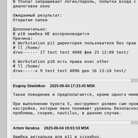
В thunar запрашивает логин/пароль, попытка входа с 
диалоговое окно

Ожидаемый результат: 

Открытие папки

Дополнительно:

В p10 ошибка НЕ воспроизводится

Причина:

В Workstation p11 директория пользователя без прав 
# ll /home/

drwx------ 17 test test 4096 фев 25 12:09 test/

В Workstation p10 есть права exec other

# ll /home/

drwx-----x 9 test test 4096 дек 16 13:24 test/
Evgeny Sinelnikov
2025-06-04 17:33:45 MSK
Такое поведение и предполагается, кроме одного моме
При выполнении пункта 5, инструмент должен сам пров
настройки, которые явно понижают уровень безопаснос
проблема, скорее, nautilus, в данном случае.
Artem Varaksa
2025-08-04 19:03:10 MSK
Ошибка актуальна для p11 и sisyphus.
