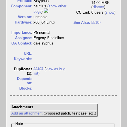
Product:
Sisyphus
14:00 MSK
Component:
nautilus (
show other
(
History
)
bugs
)
CC List:
6 users
(
show
)
Version:
unstable
Hardware:
x86_64 Linux
See Also:
55107
I
mportance
:
P5 normal
Assignee:
Evgeny Sinelnikov
QA Contact:
qa-sisyphus
URL:
Keywords:
Duplicates
55107
(
view as bug
(1)
:
list
)
Depends
on:
Blocks:
Attachments
Add an attachment
(proposed patch, testcase, etc.)
Note