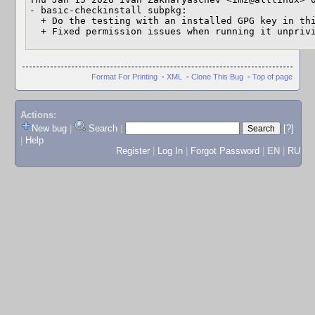
- basic-checkinstall subpkg:

  + Do the testing with an installed GPG key in this subpkg.

  + Fixed permission issues when running it unpriv
Format For Printing
-
XML
-
Clone This Bug
-
Top of page
Actions:
New bug
|
Search
|
[?]
|
Help
Register
|
Log In
|
Forgot Password
|
EN
|
RU