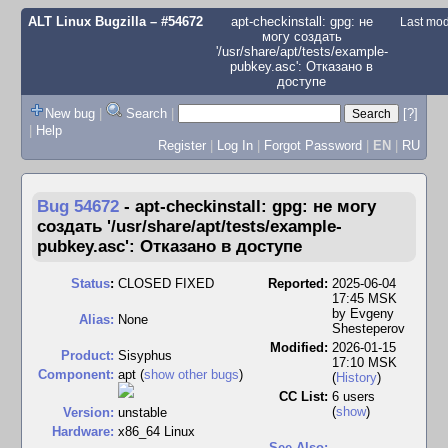
ALT Linux Bugzilla
– #54672
apt-checkinstall: gpg: не
Last mod
могу создать
'/usr/share/apt/tests/example-
pubkey.asc': Отказано в
доступе
New bug
|
Search
|
[?]
|
Help
Register
|
Log In
|
Forgot Password
|
EN
|
RU
Bug 54672
-
apt-checkinstall: gpg: не могу
создать '/usr/share/apt/tests/example-
pubkey.asc': Отказано в доступе
Status
:
CLOSED FIXED
Reported:
2025-06-04
17:45 MSK
by
Evgeny
Alias:
None
Shesteperov
Modified:
2026-01-15
Product:
Sisyphus
17:10 MSK
Component:
apt (
show other bugs
)
(
History
)
CC List:
6 users
(
show
)
Version:
unstable
Hardware:
x86_64 Linux
See Also: