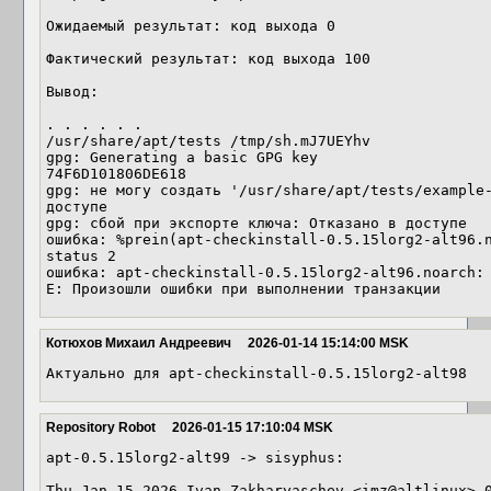
Ожидаемый результат: код выхода 0

Фактический результат: код выхода 100

Вывод:

. . . . . .

/usr/share/apt/tests /tmp/sh.mJ7UEYhv

gpg: Generating a basic GPG key

74F6D101806DE618

gpg: не могу создать '/usr/share/apt/tests/example-
доступе

gpg: сбой при экспорте ключа: Отказано в доступе

ошибка: %prein(apt-checkinstall-0.5.15lorg2-alt96.n
status 2

ошибка: apt-checkinstall-0.5.15lorg2-alt96.noarch: 
E: Произошли ошибки при выполнении транзакции
Котюхов Михаил Андреевич
2026-01-14 15:14:00 MSK
Актуально для apt-checkinstall-0.5.15lorg2-alt98
Repository Robot
2026-01-15 17:10:04 MSK
apt-0.5.15lorg2-alt99 -> sisyphus:

Thu Jan 15 2026 Ivan Zakharyaschev <imz@altlinux> 0