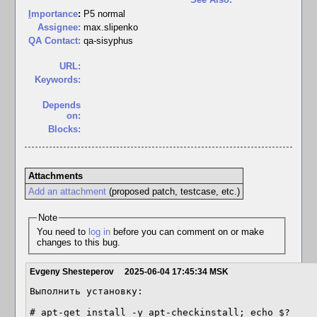
I
mportance
:
P5 normal
Assignee:
max.slipenko
QA Contact:
qa-sisyphus
URL:
Keywords:
Depends
on:
Blocks:
Attachments
Add an attachment
(proposed patch, testcase, etc.)
Note
You need to
log in
before you can comment on or make
changes to this bug.
Evgeny Shesteperov
2025-06-04 17:45:34 MSK
Выполнить установку:

# apt-get install -y apt-checkinstall; echo $?
