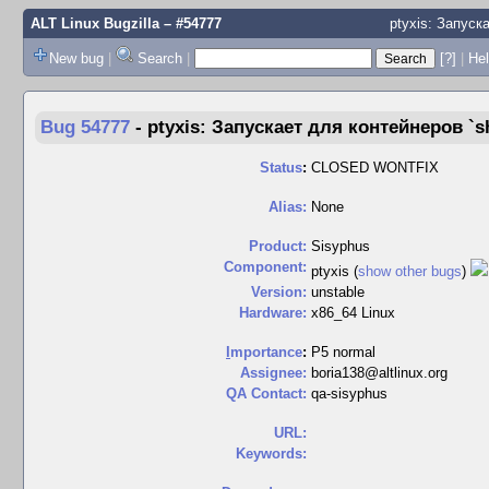
ALT Linux Bugzilla
– #54777
ptyxis: Запуска
New bug
|
Search
|
[?]
|
Hel
Bug 54777
-
ptyxis: Запускает для контейнеров `sh
Status
:
CLOSED WONTFIX
Alias:
None
Product:
Sisyphus
Component:
ptyxis (
show other bugs
)
Version:
unstable
Hardware:
x86_64 Linux
I
mportance
:
P5 normal
Assignee:
boria138@altlinux.org
QA Contact:
qa-sisyphus
URL:
Keywords: