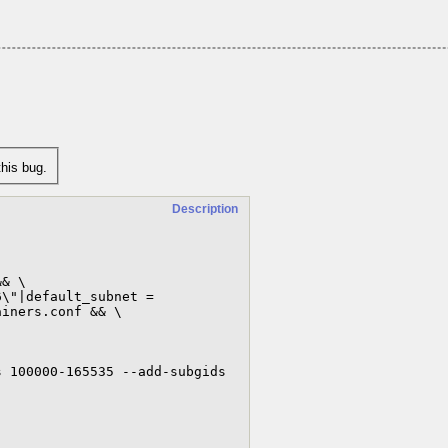
his bug.
Description
& \

iners.conf && \
