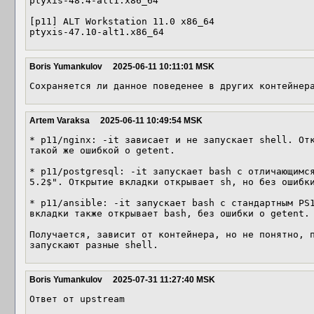
ptyxis-48.4-alt1.x86_64

[p11] ALT Workstation 11.0 x86_64

ptyxis-47.10-alt1.x86_64
Boris Yumankulov
2025-06-11 10:11:01 MSK
Сохраняется ли данное поведенее в других контейнер
Artem Varaksa
2025-06-11 10:49:54 MSK
* p11/nginx: -it зависает и не запускает shell. Отк
такой же ошибкой о getent.

* p11/postgresql: -it запускает bash с отличающимс
5.2$". Открытие вкладки открывает sh, но без ошибки
* p11/ansible: -it запускает bash с стандартным PS1
вкладки также открывает bash, без ошибки о getent.

Получается, зависит от контейнера, но не понятно, п
запускают разные shell.
Boris Yumankulov
2025-07-31 11:27:40 MSK
Ответ от upstream
