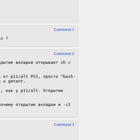
Comment 1
ах ?
Comment 2
рытие вкладки открывает sh с 
я от p11/alt PS1, просто "bash-
 о getent.

, как у p11/alt. Открытие 
очему открытие вкладки и -it 
Comment 3