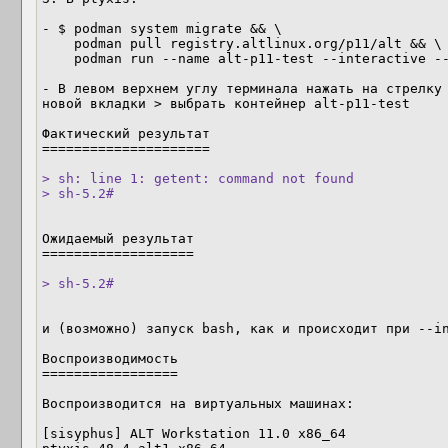
- $ podman system migrate && \

    podman pull registry.altlinux.org/p11/alt && \

    podman run --name alt-p11-test --interactive --tty alt

- В левом верхнем углу терминала нажать на стрелку 
новой вкладки > выбрать контейнер alt-p11-test

Фактический результат

=====================

> sh: line 1: getent: command not found

> sh-5.2#
Ожидаемый результат

===================

> sh-5.2#
и (возможно) запуск bash, как и происходит при --in
Воспроизводимость

=================

Воспроизводится на виртуальных машинах:

[sisyphus] ALT Workstation 11.0 x86_64
