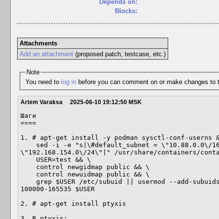
Depends on:
Blocks:
Attachments
Add an attachment
(proposed patch, testcase, etc.)
Note
You need to
log in
before you can comment on or make changes to t
Artem Varaksa
2025-06-10 19:12:50 MSK
Шаги

====

1. # apt-get install -y podman sysctl-conf-userns &
    sed -i -e "s|\#default_subnet = \"10.88.0.0\/16\"|default_subnet = 
\"192.168.154.0\/24\"|" /usr/share/containers/conta
    USER=test && \

    control newgidmap public && \

    control newuidmap public && \

    grep $USER /etc/subuid || usermod --add-subuids 100000-165535 --add-subgids 
100000-165535 $USER

2. # apt-get install ptyxis

3. В ptyxis:
