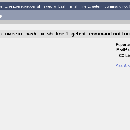
ет для контейнеров `sh` вместо `bash`, и `sh: line 1: getent: command not 
p
` вместо `bash`, и `sh: line 1: getent: command not fo
Reporte
Modifie
CC Lis
See Als