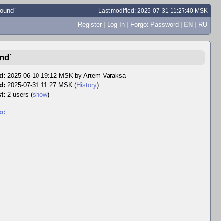
found`
Last modified: 2025-07-31 11:27:40 MSK
Register
|
Log In
|
Forgot Password
|
EN
|
RU
und`
d:
2025-06-10 19:12 MSK by
Artem Varaksa
d:
2025-07-31 11:27 MSK (
History
)
t:
2 users
(
show
)
o: