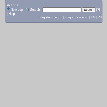
Actions:
New bug
|
Search
|
[?]
|
Help
Register
|
Log In
|
Forgot Password
|
EN
|
RU