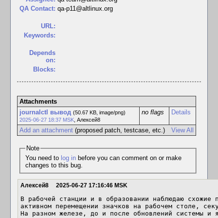
QA Contact:
qa-p11@altlinux.org
URL:
Keywords:
Depends
on:
Blocks:
Attachments
journalctl вывод
no flags
Details
(50.67 KB, image/png)
2025-06-27 18:37 MSK
,
Алексей8
Add an attachment
(proposed patch, testcase, etc.)
View All
Note
You need to
log in
before you can comment on or make
changes to this bug.
Алексей8
2025-06-27 17:16:46 MSK
В рабочей станции и в образовании наблюдаю схожие п
активном перемещении значков на рабочем столе, секу
На разном железе, до и после обновлений системы и яд