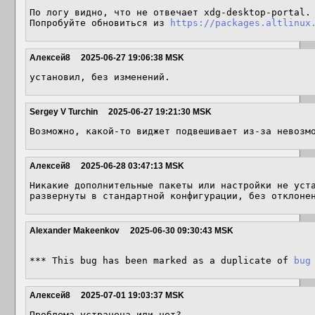
По логу видно, что не отвечает xdg-desktop-portal.

Попробуйте обновиться из 
https://packages.altlinux
Алексей8
2025-06-27 19:06:38 MSK
установил, без изменений.
Sergey V Turchin
2025-06-27 19:21:30 MSK
Возможно, какой-то виджет подвешивает из-за невозм
Алексей8
2025-06-28 03:47:13 MSK
Никакие дополнительные пакеты или настройки не уста
развернуты в стандартной конфигурации, без отклоне
Alexander Makeenkov
2025-06-30 09:30:43 MSK
*** This bug has been marked as a duplicate of 
bug
Алексей8
2025-07-01 19:03:37 MSK
Проблема устранена или нет?