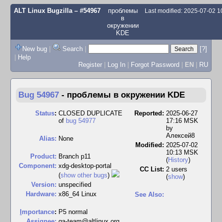
ALT Linux Bugzilla
– #54967
проблемы
Last modified: 2025-07-02 
в
окружении
KDE
New bug
|
Search
|
[?]
|
Help
Register
|
Log In
|
Forgot Password
|
EN
|
RU
Bug 54967
-
проблемы в окружении KDE
Status
:
CLOSED DUPLICATE
Reported:
2025-06-27
of
bug 54977
17:16 MSK
by
Алексей8
Alias:
None
Modified:
2025-07-02
10:13 MSK
Product:
Branch p11
(
History
)
Component:
xdg-desktop-portal
CC List:
2 users
(
show other bugs
)
(
show
)
Version:
unspecified
Hardware:
x86_64 Linux
See Also:
I
mportance
:
P5 normal
Assignee:
qa-team@altlinux.org