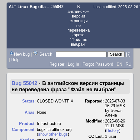
ALT Linux Bugzilla
– #55042
В
Last modified: 2025-08-26
английском
версии
страницы
не
переведена
фраза
"Файл не
выбран"
New bug
|
Search
|
[?]
|
Help
Register
|
Log In
|
Forgot Password
|
EN
|
RU
Bug 55042
-
В английском версии страницы
не переведена фраза "Файл не выбран"
Status
:
CLOSED WONTFIX
Reported:
2025-07-03
16:29 MSK
by
Белая
Alias:
None
Алёна
Modified:
2025-08-26
Product:
Infrastructure
11:11 MSK
Component:
bugzilla.altlinux.org
(
History
)
(
show other bugs
)
CC List:
1 user