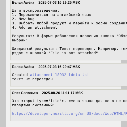
Белая Алёна
2025-07-03 16:29:25 MSK
Шаги воспроизведения:

1. Переключиться на английский язык

2. New bug

3. Выбрать любой продукт и перейти к форме создания
4. Add an attachment

Результат: В форме добавления вложения кнопка "Обзо
выбран"

Ожидаемый результат: Текст переведен. Например, тек
рядом с кнопкой "File is not attached"
Белая Алёна
2025-07-03 16:29:47 MSK
Created 
attachment 18932
[details]
текст не переведен
Олег Соловьев
2025-08-26 11:11:17 MSK
Это <input type="file">, смена языка для него не по
гвоздями системный:

https://developer.mozilla.org/en-US/docs/Web/HTML/