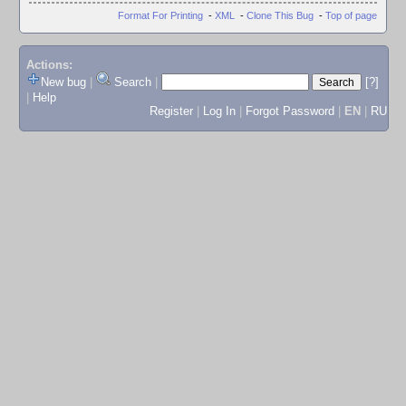
Format For Printing
-
XML
-
Clone This Bug
-
Top of page
Actions:
New bug
|
Search
|
[?]
|
Help
Register
|
Log In
|
Forgot Password
|
EN
|
RU