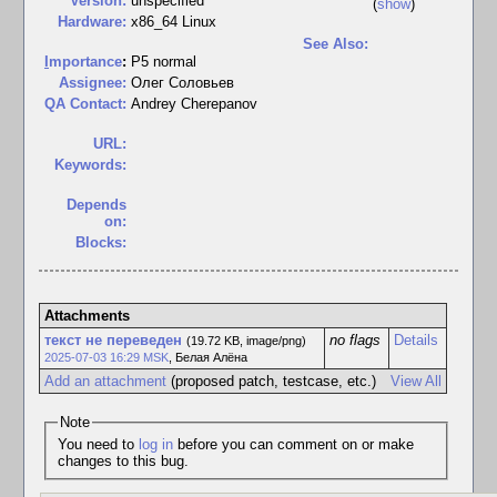
Version:
unspecified
(
show
)
Hardware:
x86_64 Linux
See Also:
I
mportance
:
P5 normal
Assignee:
Олег Соловьев
QA Contact:
Andrey Cherepanov
URL:
Keywords:
Depends
on:
Blocks:
Attachments
текст не переведен
no flags
Details
(19.72 KB, image/png)
2025-07-03 16:29 MSK
,
Белая Алёна
Add an attachment
(proposed patch, testcase, etc.)
View All
Note
You need to
log in
before you can comment on or make
changes to this bug.