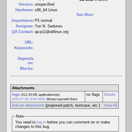
Version:
unspecified
Hardware:
x86_64 Linux
See Also:
I
mportance
:
P5 normal
Assignee:
Yuri N. Sedunov
QA Contact:
qa-p11@altlinux.org
URL:
Keywords:
Depends
on:
Blocks:
Attachments
logs
no flags
Details
(512.34 KB, application/zip)
2025-07-06 18:59 MSK
,
Монастырский Илья
Add an attachment
(proposed patch, testcase, etc.)
View All
Note
You need to
log in
before you can comment on or make
changes to this bug.