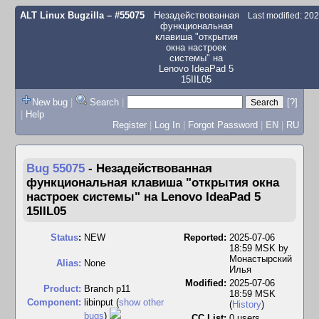
ALT Linux Bugzilla
– #55075
Незадействованная
Last modified: 20
функциональная
клавиша "открытия
окна настроек
системы" на
Lenovo IdeaPad 5
15IIL05
New bug
|
Search
|
[?]
|
Help
Register
|
Log In
|
Forgot Password
|
EN
|
RU
Bug 55075
-
Незадействованная
функциональная клавиша "открытия окна
настроек системы" на Lenovo IdeaPad 5
15IIL05
Status
:
NEW
Reported:
2025-07-06
18:59 MSK by
Монастырский
Alias:
None
Илья
Modified:
2025-07-06
Product:
Branch p11
18:59 MSK
Component:
libinput (
show other
(
History
)
bugs
)
CC List:
0 users