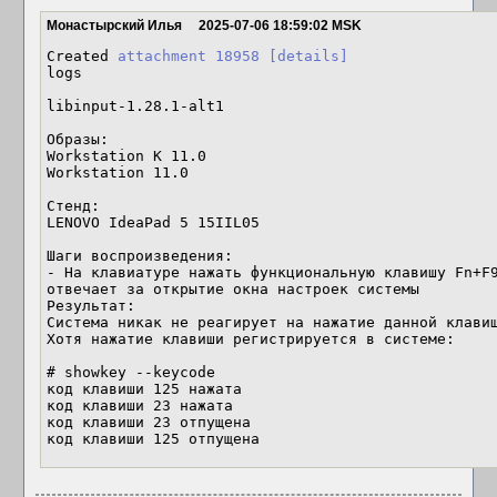
Монастырский Илья
2025-07-06 18:59:02 MSK
Created 
attachment 18958
[details]
logs

libinput-1.28.1-alt1

Образы:

Workstation K 11.0

Workstation 11.0

Стенд:

LENOVO IdeaPad 5 15IIL05

Шаги воспроизведения:

- На клавиатуре нажать функциональную клавишу Fn+F9
отвечает за открытие окна настроек системы

Результат:

Система никак не реагирует на нажатие данной клавиш
Хотя нажатие клавиши регистрируется в системе:

# showkey --keycode

код клавиши 125 нажата

код клавиши 23 нажата

код клавиши 23 отпущена

код клавиши 125 отпущена