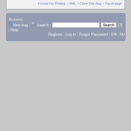
Format For Printing
-
XML
-
Clone This Bug
-
Top of page
Actions:
New bug
|
Search
|
[?]
|
Help
Register
|
Log In
|
Forgot Password
|
EN
|
RU