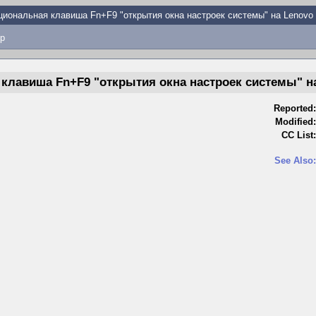
иональная клавиша Fn+F9 "открытия окна настроек системы" на Lenovo I
p
лавиша Fn+F9 "открытия окна настроек системы" на 
Reported:
Modified:
CC List:
See Also: