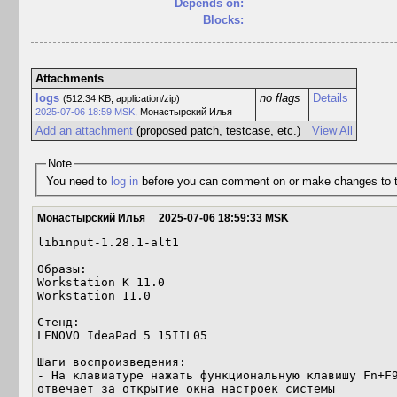
Depends on:
Blocks:
Attachments
logs
no flags
Details
(512.34 KB, application/zip)
2025-07-06 18:59 MSK
,
Монастырский Илья
Add an attachment
(proposed patch, testcase, etc.)
View All
Note
You need to
log in
before you can comment on or make changes to t
Монастырский Илья
2025-07-06 18:59:33 MSK
libinput-1.28.1-alt1

Образы:

Workstation K 11.0

Workstation 11.0

Стенд:

LENOVO IdeaPad 5 15IIL05

Шаги воспроизведения:

- На клавиатуре нажать функциональную клавишу Fn+F9
отвечает за открытие окна настроек системы
