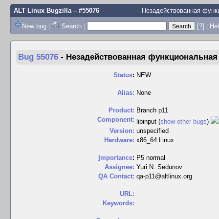
ALT Linux Bugzilla
– #55076
Незадействованная функц
New bug
|
Search
|
[?]
|
Hel
Bug 55076
-
Незадействованная функциональная к
Status
:
NEW
Alias:
None
Product:
Branch p11
Component:
libinput (
show other bugs
)
Version:
unspecified
Hardware:
x86_64 Linux
I
mportance
:
P5 normal
Assignee:
Yuri N. Sedunov
QA Contact:
qa-p11@altlinux.org
URL:
Keywords: