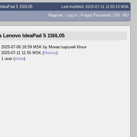
deaPad 5 15IIL05
Last modified: 2025-07-11 11:55:15 MSK
Register
|
Log In
|
Forgot Password
|
EN
|
RU
Lenovo IdeaPad 5 15IIL05
2025-07-06 18:59 MSK by
Монастырский Илья
2025-07-11 11:55 MSK (
History
)
1 user
(
show
)