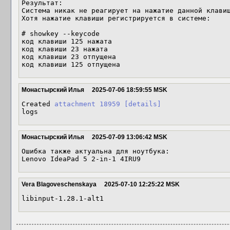
Результат:

Система никак не реагирует на нажатие данной клавиш
Хотя нажатие клавиши регистрируется в системе:

# showkey --keycode

код клавиши 125 нажата

код клавиши 23 нажата

код клавиши 23 отпущена

код клавиши 125 отпущена
Монастырский Илья
2025-07-06 18:59:55 MSK
Created 
attachment 18959
[details]
logs
Монастырский Илья
2025-07-09 13:06:42 MSK
Ошибка также актуальна для ноутбука:

Lenovo IdeaPad 5 2-in-1 4IRU9
Vera Blagoveschenskaya
2025-07-10 12:25:22 MSK
libinput-1.28.1-alt1