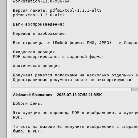
workstation-11.0-x86-64

Версия пакета: pdfmixtool-1.1.1-alt3

pdfmixtool-1.2.0-alt2

Шаги воспроизведения: 

Перевод в изображение:

Все страницы -> (Любой формат PNG, JPEG) - > Сохран
Ожидаемая реакция:

PDF конвертировался в заданный формат 

Фактическая реакция:

Документ режется полосками на несколько отдельных и
Одностраничные документы вовсе не экспортируются
Aleksandr Shamaraev
2025-07-13 07:58:11 MSK
Добрый день.

Это функция не перевода PDF в изображение, а функци
PDF.

То есть на выходе Вы получите изображения в выбранн
было) в PDF.
