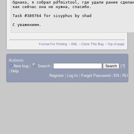
Однако, я собрал pdfmixtool, где удали ранее сделан
как сейчас она не нужна, спасибо.

Task #389764 for sisyphus by shad

С уважением.
Format For Printing
-
XML
-
Clone This Bug
-
Top of page
Actions:
New bug
|
Search
|
[?]
|
Help
Register
|
Log In
|
Forgot Password
|
EN
|
RU