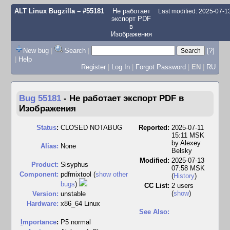
ALT Linux Bugzilla
– #55181
Не работает
Last modified: 2025-07-
экспорт PDF
в
Изображения
New bug
|
Search
|
[?]
|
Help
Register
|
Log In
|
Forgot Password
|
EN
|
RU
Bug 55181
-
Не работает экспорт PDF в
Изображения
Status
:
CLOSED NOTABUG
Reported:
2025-07-11
15:11 MSK
by
Alexey
Alias:
None
Belsky
Modified:
2025-07-13
Product:
Sisyphus
07:58 MSK
Component:
pdfmixtool (
show other
(
History
)
bugs
)
CC List:
2 users
(
show
)
Version:
unstable
Hardware:
x86_64 Linux
See Also:
I
mportance
:
P5 normal