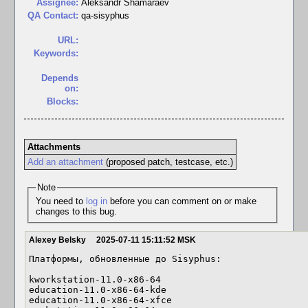
Assignee:
Aleksandr Shamaraev
QA Contact:
qa-sisyphus
URL:
Keywords:
Depends
on:
Blocks:
Attachments
Add an attachment
(proposed patch, testcase, etc.)
Note
You need to
log in
before you can comment on or make
changes to this bug.
Alexey Belsky
2025-07-11 15:11:52 MSK
Платформы, обновленные до Sisyphus:

kworkstation-11.0-x86-64

education-11.0-x86-64-kde

education-11.0-x86-64-xfce
