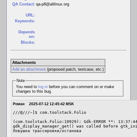
QA Contact:
qa-p8@altlinux.org
URL:
Keywords:
Depends
on:
Blocks:
Attachments
Add an attachment
(proposed patch, testcase, etc.)
Note
You need to
log in
before you can comment on or make
changes to this bug.
Роман
2025-07-12 12:45:42 MSK
///@///~]$ com.toolstack.Folio

(com.toolstack.Folio:10929): Gdk-ERROR **: 13:37:44
gdk_display_manager_get() was called before gtk_ini
Ловушка трассировки/останова
