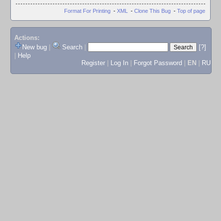
Format For Printing
-
XML
-
Clone This Bug
-
Top of page
Actions:
New bug
|
Search
|
[?]
|
Help
Register
|
Log In
|
Forgot Password
|
EN
|
RU