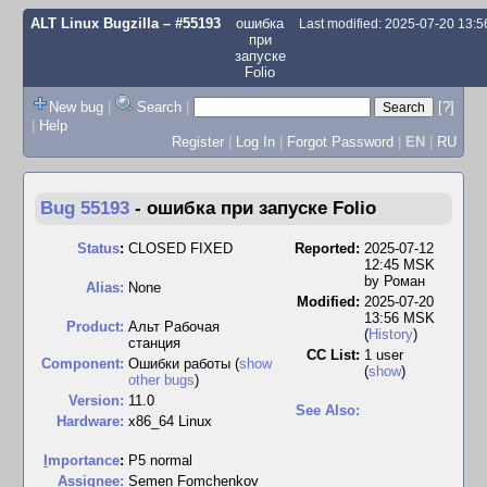
ALT Linux Bugzilla
– #55193
ошибка
Last modified: 2025-07-20 13:
при
запуске
Folio
New bug
|
Search
|
[?]
|
Help
Register
|
Log In
|
Forgot Password
|
EN
|
RU
Bug 55193
-
ошибка при запуске Folio
Status
:
CLOSED FIXED
Reported:
2025-07-12
12:45 MSK
by
Роман
Alias:
None
Modified:
2025-07-20
13:56 MSK
Product:
Альт Рабочая
(
History
)
станция
CC List:
1 user
Component:
Ошибки работы (
show
(
show
)
other bugs
)
Version:
11.0
See Also:
Hardware:
x86_64 Linux
I
mportance
:
P5 normal
Assignee:
Semen Fomchenkov