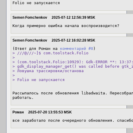
Folio не запускается
Semen Fomchenkov
2025-07-12 12:56:39 MSK
Когда примерно ошибка начала воспроизводится?
Semen Fomchenkov
2025-07-12 16:02:28 MSK
(Ответ для Роман на 
комментарий #0
> ///@///~]$ com.toolstack.Folio

> 

> (com.toolstack.Folio:10929): Gdk-ERROR **: 13:37:
> gdk_display_manager_get() was called before gtk_i
> Ловушка трассировки/останова

> 

> Folio не запускается
Рассыпалось после обновления libadwaita. Пересобрал
работать.
Роман
2025-07-20 13:55:53 MSK
все заработало после очередного обновления. спасиб