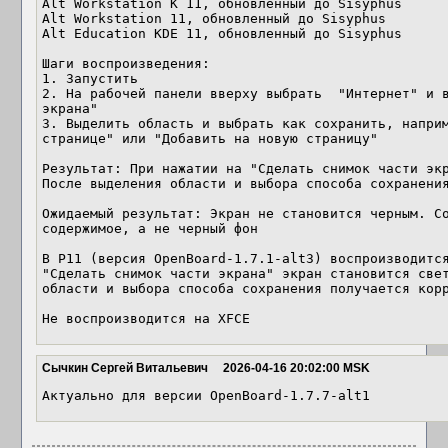
Alt Workstation K 11, обновленный до Sisyphus

Alt Workstation 11, обновленный до Sisyphus

Alt Education KDE 11, обновленный до Sisyphus

Шаги воспроизведения:

1. Запустить 

2. На рабочей панели вверху выбрать  "Интернет" и в
экрана"

3. Выделить область и выбрать как сохранить, наприм
странице" или "Добавить на новую страницу"

Результат: При нажатии на "Сделать снимок части экр
После выделения области и выбора способа сохранения
Ожидаемый результат: Экран не становится черным. Со
содержимое, а не черный фон

В Р11 (версия OpenBoard-1.7.1-alt3) воспроизводится
"Сделать снимок части экрана" экран становится свет
области и выбора способа сохранения получается корр
Не воспроизводится на XFCE
Сычкин Сергей Витальевич
2026-04-16 20:02:00 MSK
Актуально для версии OpenBoard-1.7.7-alt1