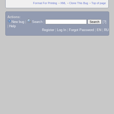
Format For Printing
-
XML
-
Clone This Bug
-
Top of page
Actions:
New bug
|
Search
|
[?]
|
Help
Register
|
Log In
|
Forgot Password
|
EN
|
RU