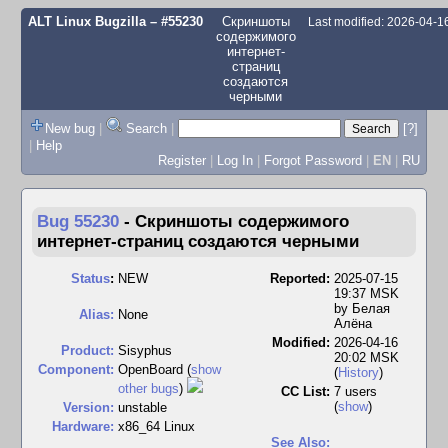
ALT Linux Bugzilla
– #55230
Скриншоты
Last modified: 2026-04-
содержимого
интернет-
страниц
создаются
черными
New bug
|
Search
|
[?]
|
Help
Register
|
Log In
|
Forgot Password
|
EN
|
RU
Bug 55230
-
Скриншоты содержимого
интернет-страниц создаются черными
Status
:
NEW
Reported:
2025-07-15
19:37 MSK
by
Белая
Alias:
None
Алёна
Modified:
2026-04-16
Product:
Sisyphus
20:02 MSK
Component:
OpenBoard (
show
(
History
)
other bugs
)
CC List:
7 users
(
show
)
Version:
unstable
Hardware:
x86_64 Linux
See Also: