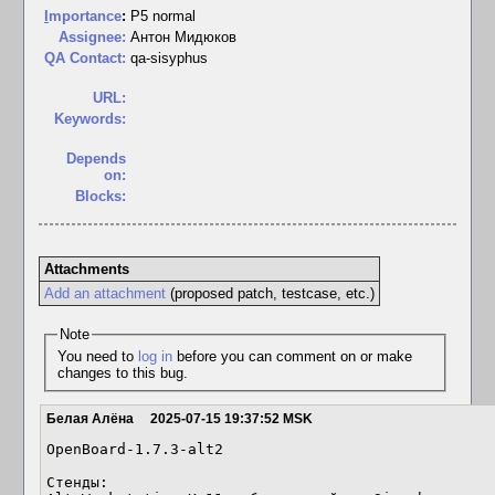
I
mportance
:
P5 normal
Assignee:
Антон Мидюков
QA Contact:
qa-sisyphus
URL:
Keywords:
Depends
on:
Blocks:
Attachments
Add an attachment
(proposed patch, testcase, etc.)
Note
You need to
log in
before you can comment on or make
changes to this bug.
Белая Алёна
2025-07-15 19:37:52 MSK
OpenBoard-1.7.3-alt2

Стенды: 
