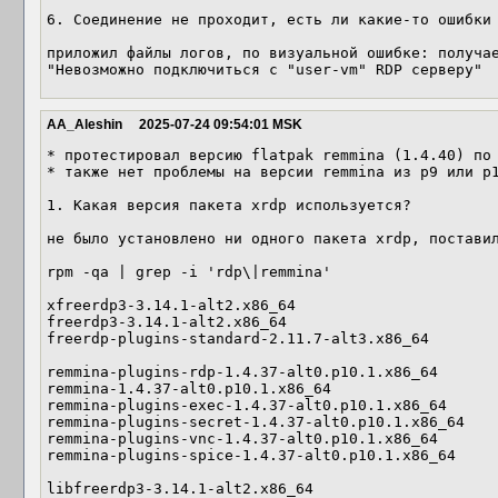
6. Соединение не проходит, есть ли какие-то ошибки 
приложил файлы логов, по визуальной ошибке: получае
"Невозможно подключиться с "user-vm" RDP серверу"
AA_Aleshin
2025-07-24 09:54:01 MSK
* протестировал версию flatpak remmina (1.4.40) по 
* также нет проблемы на версии remmina из p9 или p1
1. Какая версия пакета xrdp используется?

не было установлено ни одного пакета xrdp, поставил
rpm -qa | grep -i 'rdp\|remmina'

xfreerdp3-3.14.1-alt2.x86_64

freerdp3-3.14.1-alt2.x86_64

freerdp-plugins-standard-2.11.7-alt3.x86_64

remmina-plugins-rdp-1.4.37-alt0.p10.1.x86_64

remmina-1.4.37-alt0.p10.1.x86_64

remmina-plugins-exec-1.4.37-alt0.p10.1.x86_64

remmina-plugins-secret-1.4.37-alt0.p10.1.x86_64

remmina-plugins-vnc-1.4.37-alt0.p10.1.x86_64

remmina-plugins-spice-1.4.37-alt0.p10.1.x86_64

libfreerdp3-3.14.1-alt2.x86_64
