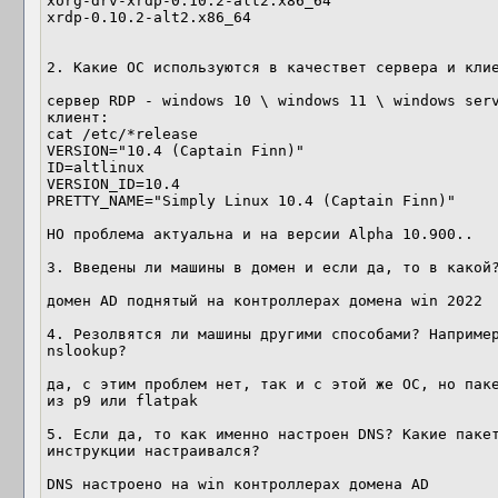
xorg-drv-xrdp-0.10.2-alt2.x86_64

xrdp-0.10.2-alt2.x86_64

2. Какие ОС используются в качествет сервера и клие
сервер RDP - windows 10 \ windows 11 \ windows serv
клиент:

cat /etc/*release

VERSION="10.4 (Captain Finn)"

ID=altlinux

VERSION_ID=10.4

PRETTY_NAME="Simply Linux 10.4 (Captain Finn)"

НО проблема актуальна и на версии Alpha 10.900.. 

3. Введены ли машины в домен и если да, то в какой?
домен AD поднятый на контроллерах домена win 2022

4. Резолвятся ли машины другими способами? Например
nslookup?

да, с этим проблем нет, так и с этой же ОС, но паке
из p9 или flatpak

5. Если да, то как именно настроен DNS? Какие пакет
инструкции настраивался?

DNS настроено на win контроллерах домена AD
