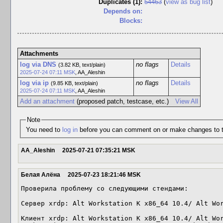
Duplicates (1)
:
54463
(
view as bug list
)
Depends on:
Blocks:
Attachments
log via DNS
no flags
Details
(3.82 KB, text/plain)
2025-07-24 07:11 MSK
,
AA_Aleshin
log via ip
no flags
Details
(9.85 KB, text/plain)
2025-07-24 07:11 MSK
,
AA_Aleshin
Add an attachment
(proposed patch, testcase, etc.)
View All
Note
You need to
log in
before you can comment on or make changes to t
AA_Aleshin
2025-07-21 07:35:21 MSK
Белая Алёна
2025-07-23 18:21:46 MSK
Проверила проблему со следующими стендами: 

Сервер xrdp: Alt Workstation K x86_64 10.4/ Alt Wor
Клиент xrdp: Alt Workstation K x86_64 10.4/ Alt Wor