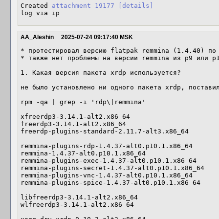
Created 
attachment 19177
[details]
log via ip
AA_Aleshin
2025-07-24 09:17:40 MSK
* протестировал версию flatpak remmina (1.4.40) по 
* также нет проблемы на версии remmina из p9 или p1
1. Какая версия пакета xrdp используется?

не было установлено ни одного пакета xrdp, поставил
rpm -qa | grep -i 'rdp\|remmina'

xfreerdp3-3.14.1-alt2.x86_64

freerdp3-3.14.1-alt2.x86_64

freerdp-plugins-standard-2.11.7-alt3.x86_64

remmina-plugins-rdp-1.4.37-alt0.p10.1.x86_64

remmina-1.4.37-alt0.p10.1.x86_64

remmina-plugins-exec-1.4.37-alt0.p10.1.x86_64

remmina-plugins-secret-1.4.37-alt0.p10.1.x86_64

remmina-plugins-vnc-1.4.37-alt0.p10.1.x86_64

remmina-plugins-spice-1.4.37-alt0.p10.1.x86_64

libfreerdp3-3.14.1-alt2.x86_64

wlfreerdp3-3.14.1-alt2.x86_64
