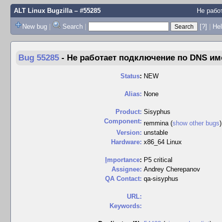
ALT Linux Bugzilla
– #55285
Не рабо
New bug
|
Search
|
[?]
|
Hel
Bug 55285
-
Не работает подключение по DNS име
Status
:
NEW
Alias:
None
Product:
Sisyphus
Component:
remmina (
show other bugs
Version:
unstable
Hardware:
x86_64 Linux
I
mportance
:
P5 critical
Assignee:
Andrey Cherepanov
QA Contact:
qa-sisyphus
URL:
Keywords: