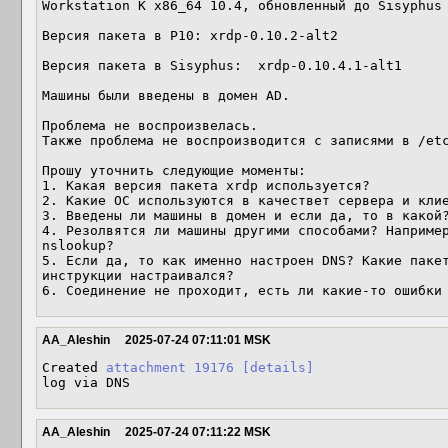
Workstation K x86_64 10.4, обновленный до Sisyphus

Версия пакета в Р10: xrdp-0.10.2-alt2

Версия пакета в Sisyphus:  xrdp-0.10.4.1-alt1

Машины были введены в домен AD.

Проблема не воспроизвелась.

Также проблема не воспроизводится с записями в /etc
Прошу уточнить следующие моменты:

1. Какая версия пакета xrdp используется?

2. Какие ОС используются в качествет сервера и клие
3. Введены ли машины в домен и если да, то в какой?
4. Резолвятся ли машины другими способами? Например
nslookup?

5. Если да, то как именно настроен DNS? Какие пакет
инструкции настраивался?

6. Соединение не проходит, есть ли какие-то ошибки
AA_Aleshin
2025-07-24 07:11:01 MSK
Created 
attachment 19176
[details]
log via DNS
AA_Aleshin
2025-07-24 07:11:22 MSK