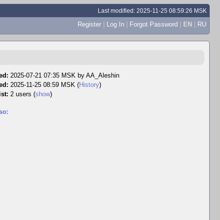
Last modified: 2025-11-25 08:59:26 MSK
Register
|
Log In
|
Forgot Password
|
EN
|
RU
ed:
2025-07-21 07:35 MSK by
AA_Aleshin
ed:
2025-11-25 08:59 MSK (
History
)
st:
2 users
(
show
)
so: