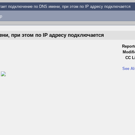
тает подключение по DNS имени, при этом по IP адресу подключается
p
ни, при этом по IP адресу подключается
Report
Modifi
CC Li
See Al
)