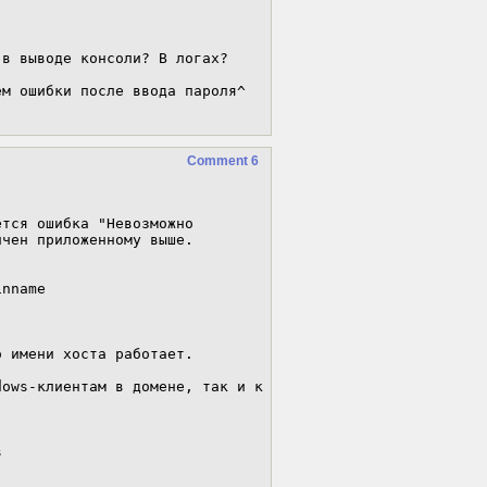
в выводе консоли? В логах?

м ошибки после ввода пароля^

Comment 6
тся ошибка "Невозможно 
чен приложенному выше. 

nname

 имени хоста работает. 

ows-клиентам в домене, так и к 

