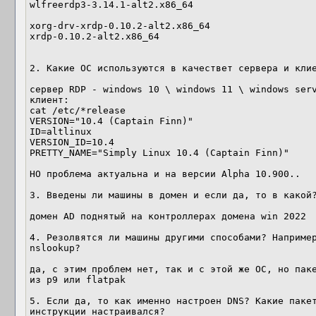
wlfreerdp3-3.14.1-alt2.x86_64

xorg-drv-xrdp-0.10.2-alt2.x86_64

xrdp-0.10.2-alt2.x86_64

2. Какие ОС используются в качествет сервера и клие
сервер RDP - windows 10 \ windows 11 \ windows serv
клиент:

cat /etc/*release

VERSION="10.4 (Captain Finn)"

ID=altlinux

VERSION_ID=10.4

PRETTY_NAME="Simply Linux 10.4 (Captain Finn)"

НО проблема актуальна и на версии Alpha 10.900.. 

3. Введены ли машины в домен и если да, то в какой?
домен AD поднятый на контроллерах домена win 2022

4. Резолвятся ли машины другими способами? Например
nslookup?

да, с этим проблем нет, так и с этой же ОС, но паке
из p9 или flatpak

5. Если да, то как именно настроен DNS? Какие пакет
инструкции настраивался?
