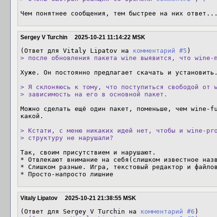
Чем понятнее сообщения, тем быстрее на них ответ..
Sergey V Turchin
2025-10-21 11:14:22 MSK
(Ответ для Vitaly Lipatov на 
комментарий #5
> после обновления пакета wine выявится, что wine-
Хуже. Он постоянно предлагает скачать и установить.
> Я склоняюсь к тому, что поступиться свободой от w
> зависимость на его в основной пакет.
Можно сделать ещё один пакет, поменьше, чем wine-fu
какой.

> Кстати, с меню никаких идей нет, чтобы и wine-pro
> структуру не нарушали?
Так, своим присутствием и нарушают.

* Отвлекают внимание на себя(слишком известное назв
* Слишком разные. Игра, текстовый редактор и файлов
* Просто-напросто лишние
Vitaly Lipatov
2025-10-21 21:38:55 MSK
(Ответ для Sergey V Turchin на 
комментарий #6