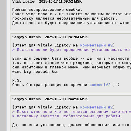
Vitaly Lipatov
2025-10-17 11:09:52 MSK
Поймал воспроизведение ошибки.

Пакет wine-mono-x.x не тянется основным пакетом win
поскольку является необязательным для работы.

Достаточно ли будет предложения устанавливать wine
Sergey V Turchin
2025-10-20 10:41:04 MSK
(Ответ для Vitaly Lipatov на 
комментарий #2
> Достаточно ли будет предложения устанавливать wi
Если для решения бага вообще -- да, но в частности 
т.к. он тянет лишние wine-programs, которые не могу
они избыточны в главном меню, чем нарушают общую фу
wine-big подошёл бы.

P.S.

Очень быстрая реакция со времени 
comment#2
 ;-)
Sergey V Turchin
2025-10-20 10:44:56 MSK
(Ответ для Vitaly Lipatov на 
комментарий #2
> Пакет wine-mono-x.x не тянется основным пакетом w
> поскольку является необязательным для работы.
Да, но если установлен, должен обновляться или это