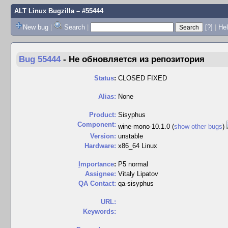
ALT Linux Bugzilla
– #55444
New bug
|
Search
|
[?]
|
Hel
Bug 55444
-
Не обновляется из репозитория
Status
:
CLOSED FIXED
Alias:
None
Product:
Sisyphus
Component:
wine-mono-10.1.0 (
show other bugs
)
Version:
unstable
Hardware:
x86_64 Linux
I
mportance
:
P5 normal
Assignee:
Vitaly Lipatov
QA Contact:
qa-sisyphus
URL:
Keywords: