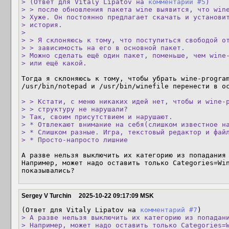
> (Ответ для Vitaly Lipatov на 
комментарий #5
)

> > после обновления пакета wine выявится, что wine
> Хуже. Он постоянно предлагает скачать и установит
> история.

> 

> > Я склоняюсь к тому, что поступиться свободой от
> > зависимость на его в основной пакет.

> Можно сделать ещё один пакет, поменьше, чем wine-
> или ещё какой.
Тогда я склоняюсь к тому, чтобы убрать wine-program
/usr/bin/notepad и /usr/bin/winefile перенести в ос
> > Кстати, с меню никаких идей нет, чтобы и wine-p
> > структуру не нарушали?

> Так, своим присутствием и нарушают.

> * Отвлекают внимание на себя(слишком известное на
> * Слишком разные. Игра, текстовый редактор и файл
> * Просто-напросто лишние
А разве нельзя выключить их категорию из попадания 
Например, может надо оставить только Categories=Win
показывались?
Sergey V Turchin
2025-10-22 09:17:09 MSK
(Ответ для Vitaly Lipatov на 
комментарий #7
> А разве нельзя выключить их категорию из попадани
> Например, может надо оставить только Categories=W