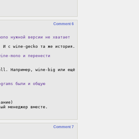
.
Comment 6
mono нужной версии не хватает
 И c wine-gecko та же история.

ine-mono и перенести

ll. Например, wine-big или ещё 
grams были и общую

ание)

ый менеджер вместе.

Comment 7