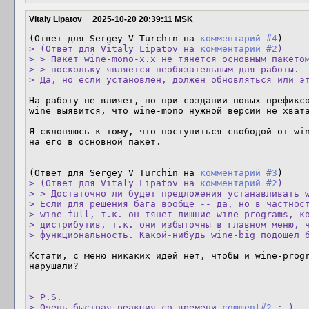
Vitaly Lipatov
2025-10-20 20:39:11 MSK
(Ответ для Sergey V Turchin на 
комментарий #4
> (Ответ для Vitaly Lipatov на 
комментарий #2
)

> > Пакет wine-mono-x.x не тянется основным пакетом
> > поскольку является необязательным для работы.

> Да, но если установлен, должен обновляться или э
На работу не влияет, но при создании новых префиксо
wine выявится, что wine-mono нужной версии не хвата
Я склоняюсь к тому, что поступиться свободой от win
на его в основной пакет.

(Ответ для Sergey V Turchin на 
комментарий #3
> (Ответ для Vitaly Lipatov на 
комментарий #2
)

> > Достаточно ли будет предложения устанавливать w
> Если для решения бага вообще -- да, но в частност
> wine-full, т.к. он тянет лишние wine-programs, ко
> дистрибутив, т.к. они избыточны в главном меню, ч
> функциональность. Какой-нибудь wine-big подошёл 
Кстати, с меню никаких идей нет, чтобы и wine-progr
нарушали?

> P.S.

> Очень быстрая реакция со времени 
comment#2
 ;-)