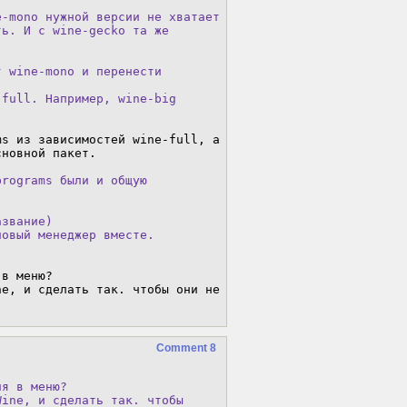
-mono нужной версии не хватает

ь. И c wine-gecko та же

 wine-mono и перенести

full. Например, wine-big

s из зависимостей wine-full, а

новной пакет.

rograms были и общую

звание)

овый менеджер вместе.

в меню?

e, и сделать так. чтобы они не 
Comment 8
я в меню?

ine, и сделать так. чтобы
