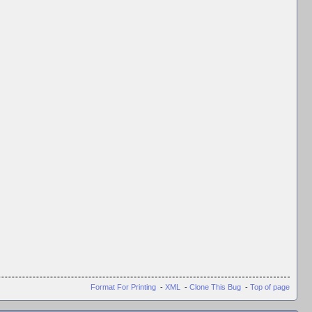
Format For Printing
-
XML
-
Clone This Bug
-
Top of page