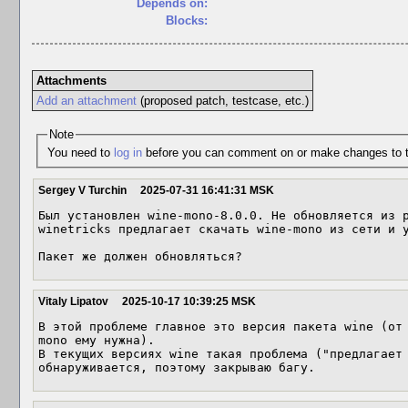
Depends on:
Blocks:
Attachments
Add an attachment
(proposed patch, testcase, etc.)
Note
You need to
log in
before you can comment on or make changes to t
Sergey V Turchin
2025-07-31 16:41:31 MSK
Был установлен wine-mono-8.0.0. Не обновляется из р
winetricks предлагает скачать wine-mono из сети и у
Пакет же должен обновляться?
Vitaly Lipatov
2025-10-17 10:39:25 MSK
В этой проблеме главное это версия пакета wine (от 
mono ему нужна).

В текущих версиях wine такая проблема ("предлагает 
обнаруживается, поэтому закрываю багу.