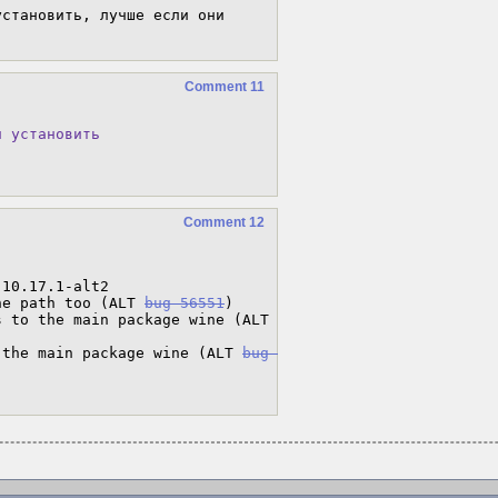
становить, лучше если они 
Comment 11
и установить
Comment 12
:10.17.1-alt2

ne path too (ALT 
bug 56551
)

- wine.spec: move wine-mono and wine-gecko requires to the main package wine (ALT 
 the main package wine (ALT 
bug 