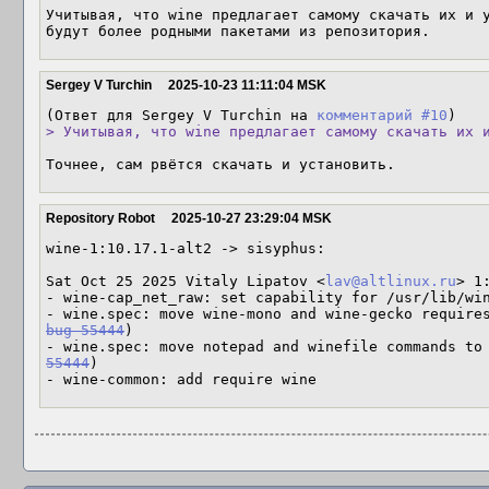
Учитывая, что wine предлагает самому скачать их и у
будут более родными пакетами из репозитория.
Sergey V Turchin
2025-10-23 11:11:04 MSK
(Ответ для Sergey V Turchin на 
комментарий #10
> Учитывая, что wine предлагает самому скачать их 
Точнее, сам рвётся скачать и установить.
Repository Robot
2025-10-27 23:29:04 MSK
wine-1:10.17.1-alt2 -> sisyphus:

Sat Oct 25 2025 Vitaly Lipatov <
lav@altlinux.ru
> 1
- wine-cap_net_raw: set capability for /usr/lib/wi
bug 55444
)

- wine.spec: move notepad and winefile commands to
55444
)

- wine-common: add require wine