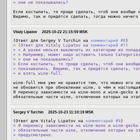
> они не показывались?
Если костылить, то проще сделать, чтоб они вообще н
Видимо, так и придётся сделать, тогда можно ничего
Vitaly Lipatov
2025-10-22 21:15:59 MSK
(Ответ для Sergey V Turchin на 
комментарий #8
> (Ответ для Vitaly Lipatov на 
комментарий #7
)

> > А разве нельзя выключить их категорию из попада
> > Например, может надо оставить только Categories
> > они не показывались?

> Если костылить, то проще сделать, чтоб они вообще
> показывались. Видимо, так и придётся сделать, тог
> и взять wine-full.
wine-full мне уже не нравится тем, что можно его не
не обновится при обновлении wine, о чём и настоящая
Я перенесу зависимости на wine-mono и wine-gecko в 
обязательные части wine, отключение которых на эта
Sergey V Turchin
2025-10-23 11:10:19 MSK
(Ответ для Vitaly Lipatov на 
комментарий #9
> Я перенесу зависимости на wine-mono и wine-gecko 
> обязательные части wine, отключение которых на эт
> предусмотрено.