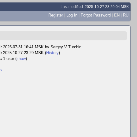
Last modified: 2025-10-27 23:29:04 MSK
Register
|
Log In
|
Forgot Password
|
EN
|
RU
:
2025-07-31 16:41 MSK by
Sergey V Turchin
:
2025-10-27 23:29 MSK (
History
)
:
1 user
(
show
)
: