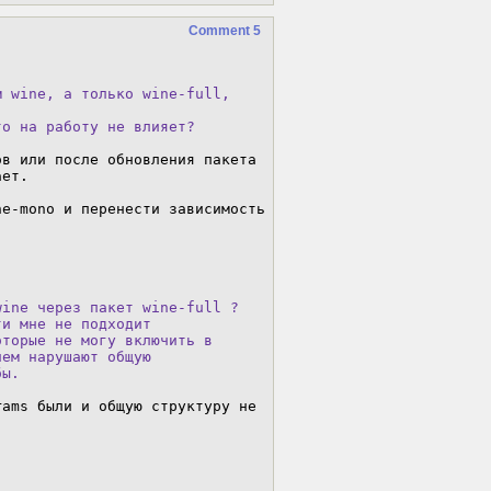
Comment 5
 wine, а только wine-full,

то на работу не влияет?
в или после обновления пакета 
ет.

e-mono и перенести зависимость 
ine через пакет wine-full ?

и мне не подходит

торые не могу включить в

ем нарушают общую

бы.
ams были и общую структуру не 