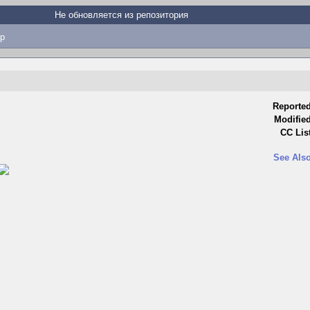
Не обновляется из репозитория
p
Reported
Modified
CC List
See Also