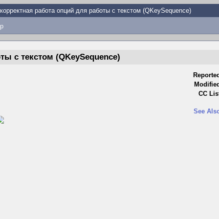
корректная работа опций для работы с текстом (QKeySequence)
p
ты с текстом (QKeySequence)
Reporte
Modifie
CC Lis
See Als