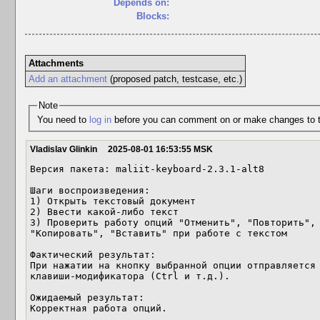
Depends on:
Blocks:
Attachments
Add an attachment
(proposed patch, testcase, etc.)
Note
You need to
log in
before you can comment on or make changes to t
Vladislav Glinkin
2025-08-01 16:53:55 MSK
Версия пакета: maliit-keyboard-2.3.1-alt8

Шаги воспроизведения:

1) Открыть текстовый документ

2) Ввести какой-либо текст

3) Проверить работу опций "Отменить", "Повторить", 
"Копировать", "Вставить" при работе с текстом

Фактический результат:

При нажатии на кнопку выбранной опции отправляется 
клавиши-модификатора (Ctrl и т.д.).

Ожидаемый результат:

Корректная работа опций.
