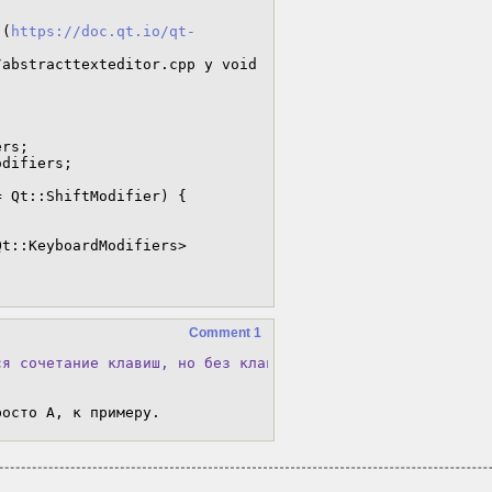
 (
https://doc.qt.io/qt-
abstracttexteditor.cpp у void 
Comment 1
ся сочетание клавиш, но без клавиши-модификатора (Ctrl и
росто A, к примеру.