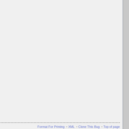
 т.д.).
Format For Printing
-
XML
-
Clone This Bug
-
Top of page