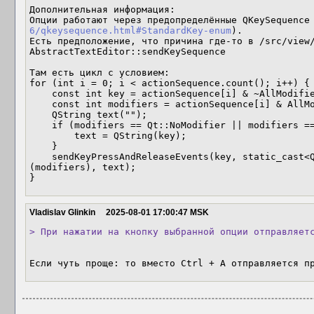
Дополнительная информация:

Опции работают через предопределённые QKeySequence
6/qkeysequence.html#StandardKey-enum
).

Есть предположение, что причина где-то в /src/view/
AbstractTextEditor::sendKeySequence

Там есть цикл с условием:

for (int i = 0; i < actionSequence.count(); i++) {

    const int key = actionSequence[i] & ~AllModifiers;

    const int modifiers = actionSequence[i] & AllModifiers;

    QString text("");

    if (modifiers == Qt::NoModifier || modifiers == Qt::ShiftModifier) {

        text = QString(key);

    }

    sendKeyPressAndReleaseEvents(key, static_cast<Qt::KeyboardModifiers>
(modifiers), text);

}
Vladislav Glinkin
2025-08-01 17:00:47 MSK
> При нажатии на кнопку выбранной опции отправляет
Если чуть проще: то вместо Ctrl + A отправляется п