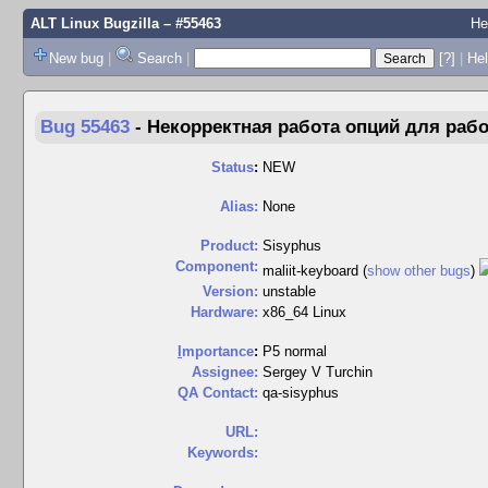
ALT Linux Bugzilla
– #55463
Не
New bug
|
Search
|
[?]
|
Hel
Bug 55463
-
Некорректная работа опций для рабо
Status
:
NEW
Alias:
None
Product:
Sisyphus
Component:
maliit-keyboard (
show other bugs
)
Version:
unstable
Hardware:
x86_64 Linux
I
mportance
:
P5 normal
Assignee:
Sergey V Turchin
QA Contact:
qa-sisyphus
URL:
Keywords: