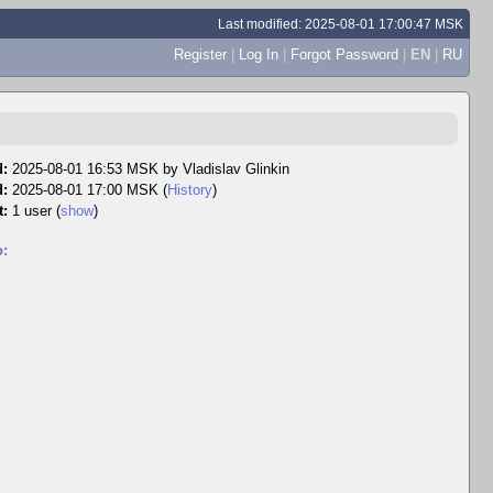
Last modified: 2025-08-01 17:00:47 MSK
Register
|
Log In
|
Forgot Password
|
EN
|
RU
d:
2025-08-01 16:53 MSK by
Vladislav Glinkin
d:
2025-08-01 17:00 MSK (
History
)
t:
1 user
(
show
)
o: