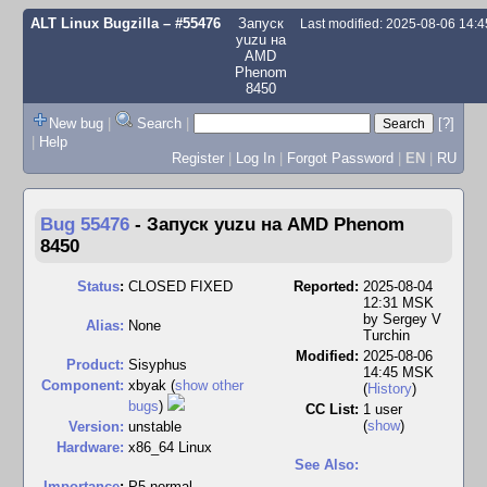
ALT Linux Bugzilla
– #55476
Запуск
Last modified: 2025-08-06 14:
yuzu на
AMD
Phenom
8450
New bug
|
Search
|
[?]
|
Help
Register
|
Log In
|
Forgot Password
|
EN
|
RU
Bug 55476
-
Запуск yuzu на AMD Phenom
8450
Status
:
CLOSED FIXED
Reported:
2025-08-04
12:31 MSK
by
Sergey V
Alias:
None
Turchin
Modified:
2025-08-06
Product:
Sisyphus
14:45 MSK
Component:
xbyak (
show other
(
History
)
bugs
)
CC List:
1 user
(
show
)
Version:
unstable
Hardware:
x86_64 Linux
See Also:
I
mportance
:
P5 normal