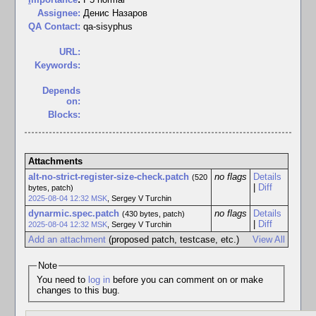
Assignee:
Денис Назаров
QA Contact:
qa-sisyphus
URL:
Keywords:
Depends
on:
Blocks:
Attachments
alt-no-strict-register-size-check.patch
no flags
Details
(520
|
Diff
bytes, patch)
2025-08-04 12:32 MSK
,
Sergey V Turchin
dynarmic.spec.patch
no flags
Details
(430 bytes, patch)
|
Diff
2025-08-04 12:32 MSK
,
Sergey V Turchin
Add an attachment
(proposed patch, testcase, etc.)
View All
Note
You need to
log in
before you can comment on or make
changes to this bug.