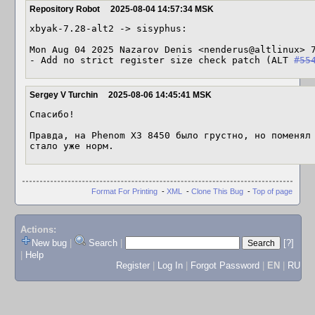
Repository Robot
2025-08-04 14:57:34 MSK
xbyak-7.28-alt2 -> sisyphus:

Mon Aug 04 2025 Nazarov Denis <nenderus@altlinux> 7
- Add no strict register size check patch (ALT 
#55
Sergey V Turchin
2025-08-06 14:45:41 MSK
Спасибо!

Правда, на Phenom X3 8450 было грустно, но поменял 
стало уже норм.
Format For Printing
-
XML
-
Clone This Bug
-
Top of page
Actions:
New bug
|
Search
|
[?]
|
Help
Register
|
Log In
|
Forgot Password
|
EN
|
RU