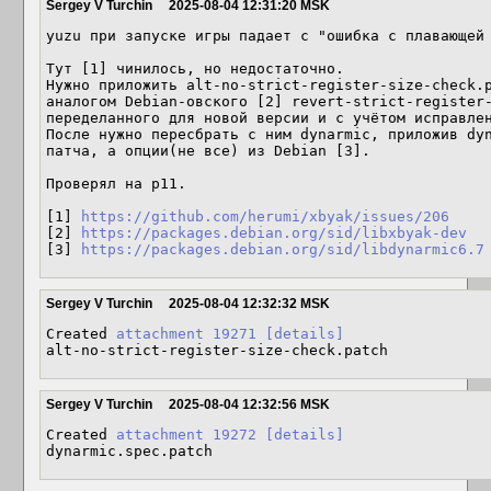
Sergey V Turchin
2025-08-04 12:31:20 MSK
yuzu при запуске игры падает с "ошибка с плавающей 
Тут [1] чинилось, но недостаточно.

Нужно приложить alt-no-strict-register-size-check.p
аналогом Debian-овского [2] revert-strict-register-
переделанного для новой версии и с учётом исправлен
После нужно пересбрать с ним dynarmic, приложив dyn
патча, а опции(не все) из Debian [3].

Проверял на p11.

[1] 
https://github.com/herumi/xbyak/issues/206
[2] 
https://packages.debian.org/sid/libxbyak-dev
[3] 
https://packages.debian.org/sid/libdynarmic6.7
Sergey V Turchin
2025-08-04 12:32:32 MSK
Created 
attachment 19271
[details]
alt-no-strict-register-size-check.patch
Sergey V Turchin
2025-08-04 12:32:56 MSK
Created 
attachment 19272
[details]
dynarmic.spec.patch