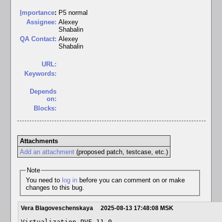
I
mportance
:
P5 normal
Assignee:
Alexey
Shabalin
QA Contact:
Alexey
Shabalin
URL:
Keywords:
Depends
on:
Blocks:
Attachments
Add an attachment
(proposed patch, testcase, etc.)
Note
You need to
log in
before you can comment on or make
changes to this bug.
Vera Blagoveschenskaya
2025-08-13 17:48:08 MSK