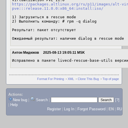
https://packages.altlinux.org/ru/p11/images/alt-vi
pve:::release.11.0.0:x86_64:install:iso/
1) Загрузиться в rescue mode

2) Выполнить команду: # rpm -q dialog

Результат: пакет отсутствует

Ожидаемый результат: наличие dialog в rescue mode
Антон Мидюков
2025-08-13 19:05:11 MSK
Исправлено в пакете livecd-rescue-base-utils верси
Format For Printing
-
XML
-
Clone This Bug
-
Top of page
Actions:
New bug
|
Search
|
[?]
|
Help
Register
|
Log In
|
Forgot Password
|
EN
|
RU