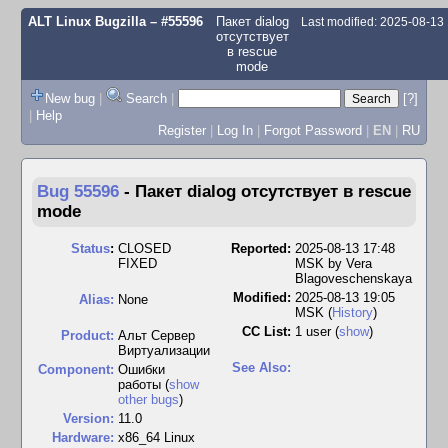
ALT Linux Bugzilla
– #55596
Пакет dialog
Last modified: 2025-08-13
отсутствует
в rescue
mode
New bug
|
Search
|
[?]
|
Help
Register
|
Log In
|
Forgot Password
|
EN
|
RU
Bug 55596
-
Пакет dialog отсутствует в rescue
mode
Status
:
CLOSED
Reported:
2025-08-13 17:48
FIXED
MSK by
Vera
Blagoveschenskaya
Modified:
2025-08-13 19:05
Alias:
None
MSK (
History
)
CC List:
1 user
(
show
)
Product:
Альт Сервер
Виртуализации
See Also:
Component:
Ошибки
работы (
show
other bugs
)
Version:
11.0
Hardware:
x86_64 Linux