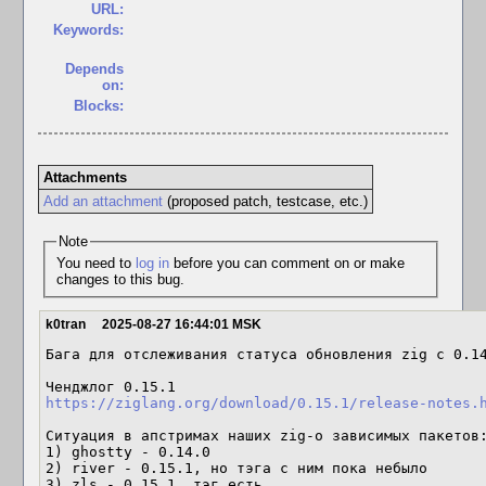
URL:
Keywords:
Depends
on:
Blocks:
Attachments
Add an attachment
(proposed patch, testcase, etc.)
Note
You need to
log in
before you can comment on or make
changes to this bug.
k0tran
2025-08-27 16:44:01 MSK
Бага для отслеживания статуса обновления zig с 0.14
https://ziglang.org/download/0.15.1/release-notes.
Ситуация в апстримах наших zig-о зависимых пакетов:
1) ghostty - 0.14.0

2) river - 0.15.1, но тэга с ним пока небыло

3) zls - 0.15.1, тэг есть
