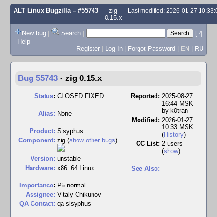
ALT Linux Bugzilla
– #55743
zig
Last modified: 2026-01-27 10:33
0.15.x
New bug
|
Search
|
[?]
|
Help
Register
|
Log In
|
Forgot Password
|
EN
|
RU
Bug 55743
-
zig 0.15.x
Status
:
CLOSED FIXED
Reported:
2025-08-27
16:44 MSK
by
k0tran
Alias:
None
Modified:
2026-01-27
10:33 MSK
Product:
Sisyphus
(
History
)
Component:
zig (
show other bugs
)
CC List:
2 users
(
show
)
Version:
unstable
Hardware:
x86_64 Linux
See Also:
I
mportance
:
P5 normal
Assignee:
Vitaly Chikunov
QA Contact:
qa-sisyphus