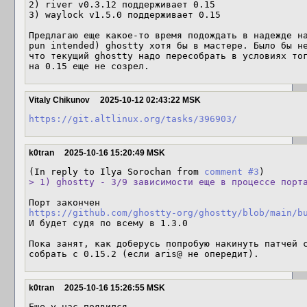
2) river v0.3.12 поддерживает 0.15

3) waylock v1.5.0 поддерживает 0.15

Предлагаю еще какое-то время подождать в надежде на
pun intended) ghostty хотя бы в мастере. Было бы не
что текущий ghostty надо пересобрать в условиях тог
на 0.15 еще не созрел.
Vitaly Chikunov
2025-10-12 02:43:22 MSK
https://git.altlinux.org/tasks/396903/
k0tran
2025-10-16 15:20:49 MSK
(In reply to Ilya Sorochan from 
comment #3
> 1) ghostty - 3/9 зависимости еще в процессе порт
https://github.com/ghostty-org/ghostty/blob/main/b
И будет судя по всему в 1.3.0

Пока занят, как доберусь попробую накинуть патчей с
собрать с 0.15.2 (если aris@ не опередит).
k0tran
2025-10-16 15:26:55 MSK