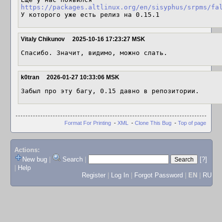
https://packages.altlinux.org/en/sisyphus/srpms/fa
У которого уже есть релиз на 0.15.1
Vitaly Chikunov
2025-10-16 17:23:27 MSK
Спасибо. Значит, видимо, можно слать.
k0tran
2026-01-27 10:33:06 MSK
Забыл про эту багу, 0.15 давно в репозитории.
Format For Printing
-
XML
-
Clone This Bug
-
Top of page
Actions:
New bug
|
Search
|
[?]
|
Help
Register
|
Log In
|
Forgot Password
|
EN
|
RU