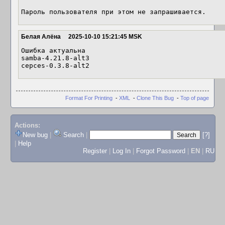
Пароль пользователя при этом не запрашивается.
Белая Алёна
2025-10-10 15:21:45 MSK
Ошибка актуальна

samba-4.21.8-alt3

cepces-0.3.8-alt2
Format For Printing
-
XML
-
Clone This Bug
-
Top of page
Actions:
New bug
|
Search
|
[?]
|
Help
Register
|
Log In
|
Forgot Password
|
EN
|
RU