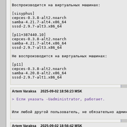
Воспроизводится на виртуальных машинах:

[sisyphus]

cepces-0.3.8-alt2.noarch

samba-4.21.7-alt4.x86_64

sssd-2.9.7-alt3.x86_64

[p11+387440.10]

cepces-0.3.8-alt2.noarch

samba-4.21.7-alt4.x86_64

sssd-2.9.7-alt3.x86_64

Не воспроизводится на виртуальных машинах:

[p11]

cepces-0.3.8-alt2.noarch

samba-4.20.8-alt2.x86_64

sssd-2.9.7-alt1.x86_64
Artem Varaksa
2025-09-02 18:56:23 MSK
> Если указать -Uadministrator, работает.
Или любой другой пользователь, не обязательно адми
Artem Varaksa
2025-09-02 18:56:42 MSK