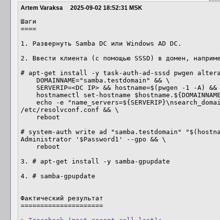
Artem Varaksa
2025-09-02 18:52:31 MSK
Шаги

====

1. Развернуть Samba DC или Windows AD DC.

2. Ввести клиента (с помощью SSSD) в домен, наприме
# apt-get install -y task-auth-ad-sssd pwgen altera
    DOMAINNAME="samba.testdomain" && \

    SERVERIP=<DC IP> && hostname=$(pwgen -1 -A) && \

    hostnamectl set-hostname $hostname.${DOMAINNAME} && \

    echo -e "name_servers=${SERVERIP}\nsearch_domains=${DOMAINNAME}" >> 
/etc/resolvconf.conf && \

    reboot

# system-auth write ad "samba.testdomain" "$(hostna
Administrator '$Password1' --gpo && \

    reboot

3. # apt-get install -y samba-gpupdate

4. # samba-gpupdate

Фактический результат

=====================
