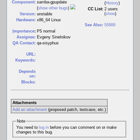
Component:
samba-gpupdate
(
History
)
(
show other bugs
)
CC List:
2 users
(
show
)
Version:
unstable
Hardware:
x86_64 Linux
See Also:
55889
I
mportance
:
P5 normal
Assignee:
Evgeny Sinelnikov
QA Contact:
qa-sisyphus
URL:
Keywords:
Depends
on:
Blocks:
Attachments
Add an attachment
(proposed patch, testcase, etc.)
Note
You need to
log in
before you can comment on or make
changes to this bug.