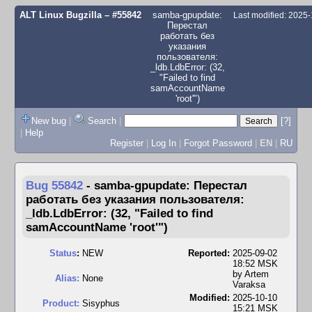
ALT Linux Bugzilla
– #55842
samba-gpupdate:
Last modified: 2025
Перестал
работать без
указания
пользователя:
_ldb.LdbError: (32,
"Failed to find
samAccountName
'root'")
New bug
|
Search
|
[?]
|
Help
Register
|
Log In
|
Forgot Password
|
EN
|
RU
Bug 55842
-
samba-gpupdate: Перестал
работать без указания пользователя:
_ldb.LdbError: (32, "Failed to find
samAccountName 'root'")
Status
:
NEW
Reported:
2025-09-02
18:52 MSK
by
Artem
Alias:
None
Varaksa
Modified:
2025-10-10
Product:
Sisyphus
15:21 MSK