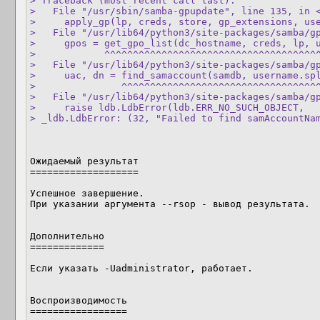
> Traceback (most recent call last):

>   File "/usr/sbin/samba-gpupdate", line 135, in <
>     apply_gp(lp, creds, store, gp_extensions, use
>   File "/usr/lib64/python3/site-packages/samba/gp
>     gpos = get_gpo_list(dc_hostname, creds, lp, u
>            ^^^^^^^^^^^^^^^^^^^^^^^^^^^^^^^^^^^^^^
>   File "/usr/lib64/python3/site-packages/samba/gp
>     uac, dn = find_samaccount(samdb, username.spl
>               ^^^^^^^^^^^^^^^^^^^^^^^^^^^^^^^^^^^
>   File "/usr/lib64/python3/site-packages/samba/gp
>     raise ldb.LdbError(ldb.ERR_NO_SUCH_OBJECT,

> _ldb.LdbError: (32, "Failed to find samAccountNa
Ожидаемый результат

===================

Успешное завершение.

При указании аргумента --rsop - вывод результата.

Дополнительно

=============

Если указать -Uadministrator, работает.

Воспроизводимость

=================
