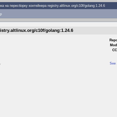
ка на пересборку контейнера registry.altlinux.org/c10f/golang:1.24.6
p
ry.altlinux.org/c10f/golang:1.24.6
Repo
Modi
CC
See 
)