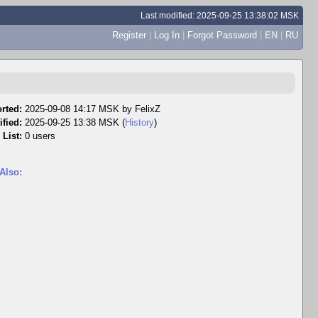
Last modified: 2025-09-25 13:38:02 MSK
Register
|
Log In
|
Forgot Password
|
EN
|
RU
rted:
2025-09-08 14:17 MSK by
FelixZ
fied:
2025-09-25 13:38 MSK (
History
)
 List:
0 users
Also: