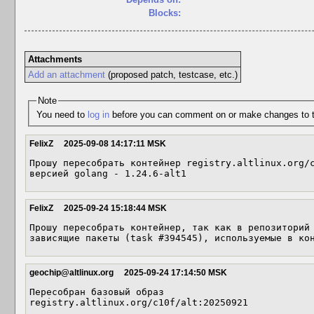
Blocks:
Attachments
Add an attachment
(proposed patch, testcase, etc.)
Note
You need to
log in
before you can comment on or make changes to t
FelixZ
2025-09-08 14:17:11 MSK
Прошу пересобрать контейнер registry.altlinux.org/c
версией golang - 1.24.6-alt1
FelixZ
2025-09-24 15:18:44 MSK
Прошу пересобрать контейнер, так как в репозиторий 
зависящие пакеты (task #394545), используемые в ко
geochip@altlinux.org
2025-09-24 17:14:50 MSK
Пересобран базовый образ

registry.altlinux.org/c10f/alt:20250921
