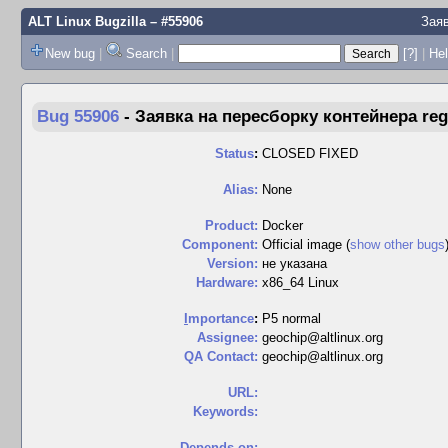
ALT Linux Bugzilla
– #55906
Заяв
New bug
|
Search
|
[?]
|
Hel
Bug 55906
-
Заявка на пересборку контейнера regist
Status
:
CLOSED FIXED
Alias:
None
Product:
Docker
Component:
Official image (
show other bugs
Version:
не указана
Hardware:
x86_64 Linux
I
mportance
:
P5 normal
Assignee:
geochip@altlinux.org
QA Contact:
geochip@altlinux.org
URL:
Keywords:
Depends on: