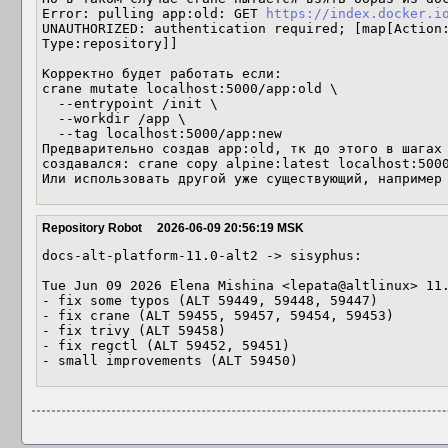
Error: pulling app:old: GET 
https://index.docker.i
UNAUTHORIZED: authentication required; [map[Action:
Type:repository]]

Корректно будет работать если:

crane mutate localhost:5000/app:old \

  --entrypoint /init \

  --workdir /app \

  --tag localhost:5000/app:new

Предварительно создав app:old, тк до этого в шагах 
создавался: crane copy alpine:latest localhost:5000
Или использовать другой уже существующий, например
Repository Robot
2026-06-09 20:56:19 MSK
docs-alt-platform-11.0-alt2 -> sisyphus:

Tue Jun 09 2026 Elena Mishina <lepata@altlinux> 11.
- fix some typos (ALT 59449, 59448, 59447)

- fix crane (ALT 59455, 59457, 59454, 59453)

- fix trivy (ALT 59458)

- fix regctl (ALT 59452, 59451)

- small improvements (ALT 59450)