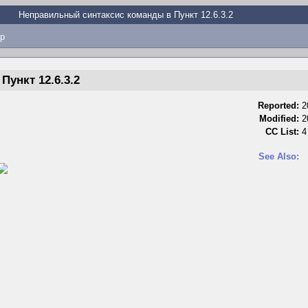
Неправильный синтаксис команды в Пункт 12.6.3.2
p
ункт 12.6.3.2
Reported:
2
Modified:
2
CC List:
4
See Also: