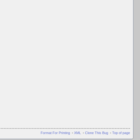
Format For Printing
-
XML
-
Clone This Bug
-
Top of page