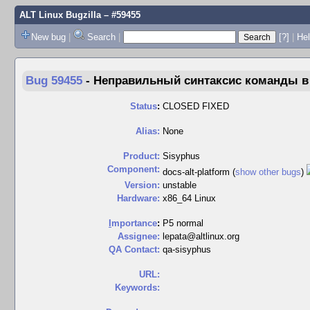
ALT Linux Bugzilla
– #59455
New bug
|
Search
|
[?]
|
Hel
Bug 59455
-
Неправильный синтаксис команды в П
Status
:
CLOSED FIXED
Alias:
None
Product:
Sisyphus
Component:
docs-alt-platform (
show other bugs
)
Version:
unstable
Hardware:
x86_64 Linux
I
mportance
:
P5 normal
Assignee:
lepata@altlinux.org
QA Contact:
qa-sisyphus
URL:
Keywords: