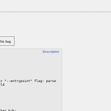
his bug.
Description
r "--entrypoint" flag: parse 
ld

ker hub:
