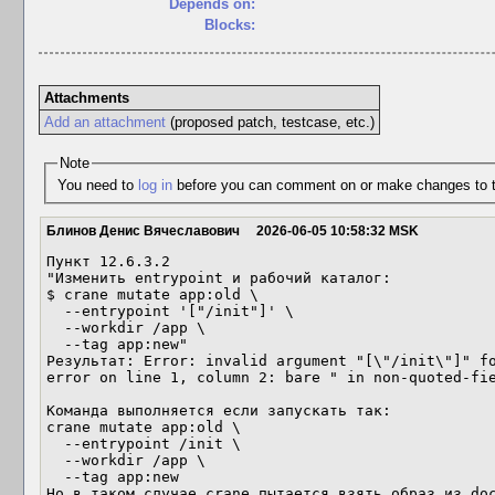
Depends on:
Blocks:
Attachments
Add an attachment
(proposed patch, testcase, etc.)
Note
You need to
log in
before you can comment on or make changes to t
Блинов Денис Вячеславович
2026-06-05 10:58:32 MSK
Пункт 12.6.3.2

"Изменить entrypoint и рабочий каталог:

$ crane mutate app:old \

  --entrypoint '["/init"]' \

  --workdir /app \

  --tag app:new"

Результат: Error: invalid argument "[\"/init\"]" fo
error on line 1, column 2: bare " in non-quoted-fie
Команда выполняется если запускать так:

crane mutate app:old \

  --entrypoint /init \

  --workdir /app \

  --tag app:new

Но в таком случае crane пытается взять образ из doc