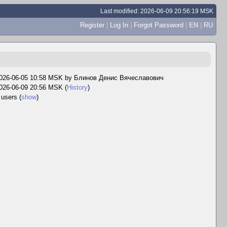
Last modified: 2026-06-09 20:56:19 MSK
Register
|
Log In
|
Forgot Password
|
EN
|
RU
026-06-05 10:58 MSK by
Блинов Денис Вячеславович
026-06-09 20:56 MSK (
History
)
 users
(
show
)