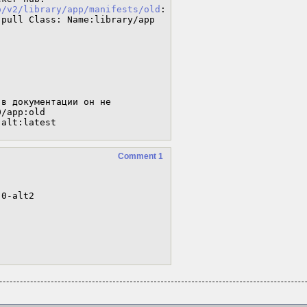
o/v2/library/app/manifests/old
: 
pull Class: Name:library/app 
в документации он не 
/app:old

 alt:latest
Comment 1
0-alt2
