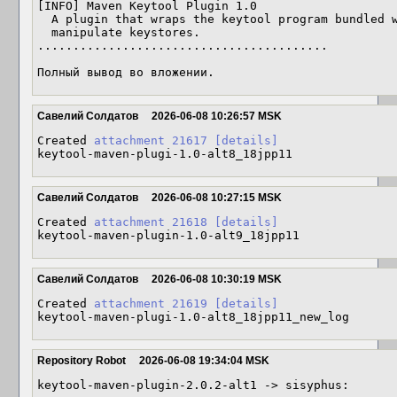
[INFO] Maven Keytool Plugin 1.0

  A plugin that wraps the keytool program bundled with Sun's Java SDK. Allows to

  manipulate keystores.

.........................................

Полный вывод во вложении.
Савелий Солдатов
2026-06-08 10:26:57 MSK
Created 
attachment 21617
[details]
keytool-maven-plugi-1.0-alt8_18jpp11
Савелий Солдатов
2026-06-08 10:27:15 MSK
Created 
attachment 21618
[details]
keytool-maven-plugin-1.0-alt9_18jpp11
Савелий Солдатов
2026-06-08 10:30:19 MSK
Created 
attachment 21619
[details]
keytool-maven-plugi-1.0-alt8_18jpp11_new_log
Repository Robot
2026-06-08 19:34:04 MSK
keytool-maven-plugin-2.0.2-alt1 -> sisyphus:
