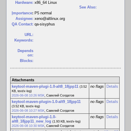
Hardware:
x86_64 Linux
See Also:
I
mportance
:
P5 normal
Assignee:
xeno@altlinux.org
QA Contact:
qa-sisyphus
URL:
Keywords:
Depends
on:
Blocks:
Attachments
keytool-maven-plugi-1.0-alt8_18jpp11
no flags
Details
(3.52
KB, text/x-log)
2026-06-08 10:26 MSK
,
Савелий Солдатов
keytool-maven-plugin-1.0-alt9_18jpp11
no flags
Details
(3.52 KB, text/x-log)
2026-06-08 10:27 MSK
,
Савелий Солдатов
keytool-maven-plugi-1.0-
no flags
Details
alt8_18jpp11_new_log
(1.93 KB, text/x-log)
2026-06-08 10:30 MSK
,
Савелий Солдатов