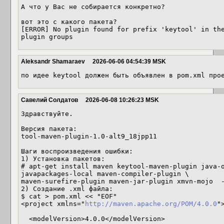
А что у Вас не собирается конкретно?

вот это с какого пакета?

[ERROR] No plugin found for prefix 'keytool' in the
plugin groups
Aleksandr Shamaraev
2026-06-06 04:54:39 MSK
по идее keytool должен быть объявлен в pom.xml про
Савелий Солдатов
2026-06-08 10:26:23 MSK
Здравствуйте.

Версия пакета:

tool-maven-plugin-1.0-alt9_18jpp11

Шаги воспроизведения ошибки:

1) Установка пакетов:

# apt-get install maven keytool-maven-plugin java-o
javapackages-local maven-compiler-plugin \

maven-surefire-plugin maven-jar-plugin xmvn-mojo  -
2) Создание .xml файла:

$ cat > pom.xml << "EOF"

<project xmlns="
http://maven.apache.org/POM/4.0.0
">
  <modelVersion>4.0.0</modelVersion>
