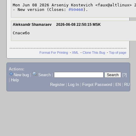
Mon Jun 08 2026 Arseniy Kostevich <faux@altlinux> 2
- New version (Closes: 
#59468
).
Aleksandr Shamaraev
2026-06-08 22:50:15 MSK
Спасибо
Format For Printing
-
XML
-
Clone This Bug
-
Top of page
Actions:
New bug
|
Search
|
[?]
|
Help
Register
|
Log In
|
Forgot Password
|
EN
|
RU