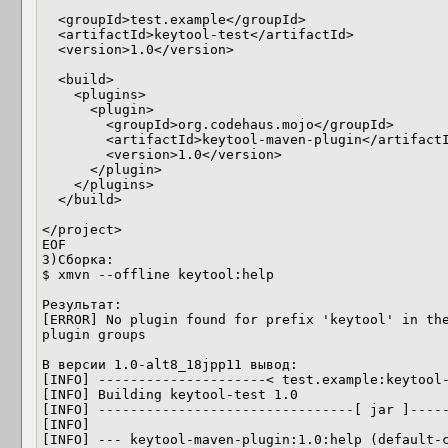
  <groupId>test.example</groupId>

  <artifactId>keytool-test</artifactId>

  <version>1.0</version>

  <build>

    <plugins>

      <plugin>

        <groupId>org.codehaus.mojo</groupId>

        <artifactId>keytool-maven-plugin</artifactId>

        <version>1.0</version>

      </plugin>

    </plugins>

  </build>

</project>

EOF

3)Сборка:

$ xmvn --offline keytool:help

Результат:

[ERROR] No plugin found for prefix 'keytool' in the
plugin groups

В версии 1.0-alt8_18jpp11 вывод:

[INFO] ---------------------< test.example:keytool-
[INFO] Building keytool-test 1.0

[INFO] --------------------------------[ jar ]-----
[INFO] 

[INFO] --- keytool-maven-plugin:1.0:help (default-c