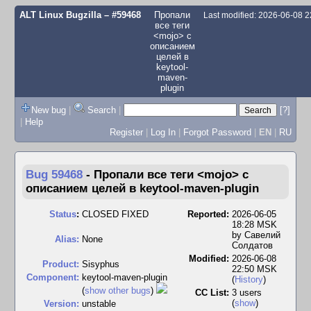
ALT Linux Bugzilla
– #59468
Пропали
Last modified: 2026-06-08 
все теги
<mojo> с
описанием
целей в
keytool-
maven-
plugin
New bug
|
Search
|
[?]
|
Help
Register
|
Log In
|
Forgot Password
|
EN
|
RU
Bug 59468
-
Пропали все теги <mojo> с
описанием целей в keytool-maven-plugin
Status
:
CLOSED FIXED
Reported:
2026-06-05
18:28 MSK
by
Савелий
Alias:
None
Солдатов
Modified:
2026-06-08
Product:
Sisyphus
22:50 MSK
Component:
keytool-maven-plugin
(
History
)
(
show other bugs
)
CC List:
3 users
(
show
)
Version:
unstable