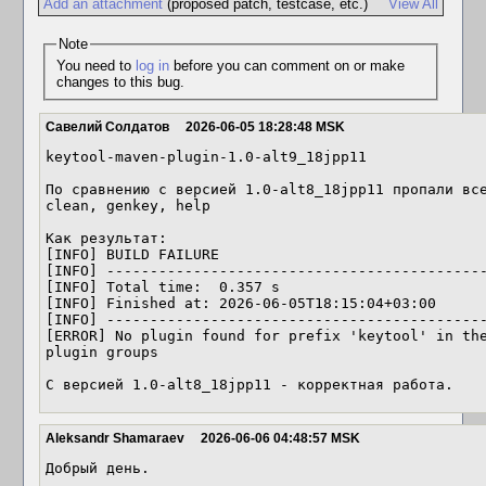
Add an attachment
(proposed patch, testcase, etc.)
View All
Note
You need to
log in
before you can comment on or make
changes to this bug.
Савелий Солдатов
2026-06-05 18:28:48 MSK
keytool-maven-plugin-1.0-alt9_18jpp11

По сравнению с версией 1.0-alt8_18jpp11 пропали все
clean, genkey, help

Как результат:

[INFO] BUILD FAILURE

[INFO] --------------------------------------------
[INFO] Total time:  0.357 s

[INFO] Finished at: 2026-06-05T18:15:04+03:00

[INFO] --------------------------------------------
[ERROR] No plugin found for prefix 'keytool' in the
plugin groups

С версией 1.0-alt8_18jpp11 - корректная работа.
Aleksandr Shamaraev
2026-06-06 04:48:57 MSK
Добрый день.
