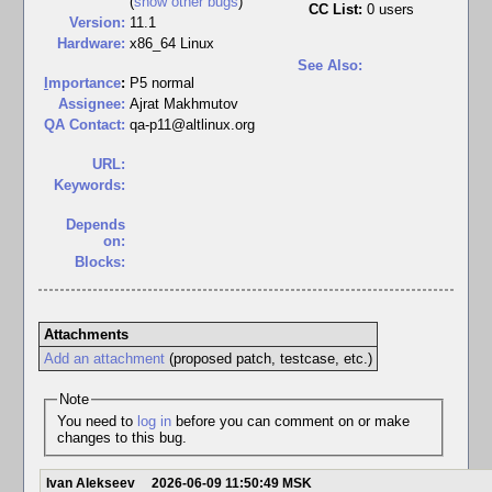
(
show other bugs
)
CC List:
0 users
Version:
11.1
Hardware:
x86_64 Linux
See Also:
I
mportance
:
P5 normal
Assignee:
Ajrat Makhmutov
QA Contact:
qa-p11@altlinux.org
URL:
Keywords:
Depends
on:
Blocks:
Attachments
Add an attachment
(proposed patch, testcase, etc.)
Note
You need to
log in
before you can comment on or make
changes to this bug.
Ivan Alekseev
2026-06-09 11:50:49 MSK