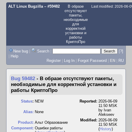
ALT Linux Bugzilla
– #59482
В образе
Last modified: 2026-06-
отсутствуют
пакеты,
необходимые
для
корректной
установки и
работы
КриптоПро
New bug
|
Search
|
[?]
|
Help
Register
|
Log In
|
Forgot Password
|
EN
|
RU
Bug 59482
-
В образе отсутствуют пакеты,
необходимые для корректной установки и
работы КриптоПро
Status
:
NEW
Reported:
2026-06-09
11:50 MSK
by
Ivan
Alias:
None
Alekseev
Modified:
2026-06-09
Product:
Альт Образование
11:50 MSK
Component:
Ошибки работы
(
History
)