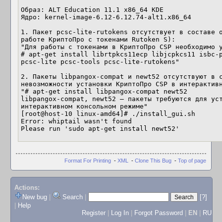
Образ: ALT Education 11.1 x86_64 KDE

Ядро: kernel-image-6.12-6.12.74-alt1.x86_64

1. Пакет pcsc-lite-rutokens отсутствует в составе о
работе КриптоПро с токенами Rutoken S):

"Для работы с токенами в КриптоПро CSP необходимо у
# apt-get install librtpkcs11ecp libjcpkcs11 isbc-p
pcsc-lite pcsc-tools pcsc-lite-rutokens"

2. Пакеты libpangox-compat и newt52 отсутствуют в с
невозможности установки КриптоПро CSP в интерактивн
"# apt-get install libpangox-compat newt52

libpangox-compat, newt52 — пакеты требуются для уст
интерактивном консольном режиме"

[root@host-10 linux-amd64]# ./install_gui.sh 

Error: whiptail wasn't found

Please run 'sudo apt-get install newt52'
Format For Printing
-
XML
-
Clone This Bug
-
Top of page
Actions:
New bug
|
Search
|
[?]
|
Help
Register
|
Log In
|
Forgot Password
|
EN
|
RU