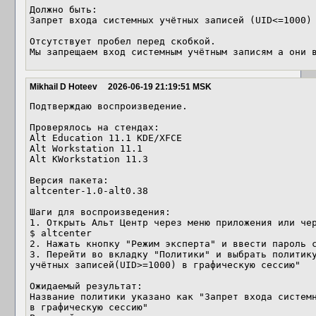
Должно быть:

Запрет входа системных учётных записей (UID<=1000) 
Отсутствует пробел перед скобкой.

Мы запрещаем вход системным учётным записям а они 
Mikhail D Hoteev
2026-06-19 21:19:51 MSK
Подтверждаю воспроизведение.

Проверялось на стендах:

Alt Education 11.1 KDE/XFCE

Alt Workstation 11.1 

Alt KWorkstation 11.3

Версия пакета:

altcenter-1.0-alt0.38

Шаги для воспроизведения:

1. Открыть Альт Центр через меню приложения или чер
$ altcenter

2. Нажать кнопку "Режим эксперта" и ввести пароль с
3. Перейти во вкладку "Политики" и выбрать политику
учётных записей(UID>=1000) в графическую сессию"

Ожидаемый результат: 

Название политики указано как "Запрет входа системн
в графическую сессию"
