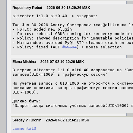
Repository Robot
2026-06-30 18:29:26 MSK
altcenter-1:1.0-alt0.40 -> sisyphus:

Tue Jun 30 2026 Andrey Cherepanov <cas@altlinux> 1:
- FSTEC: added new plugin.

- Policy: rebuilt GRUB config for recovery mode blo
- Policy: showed description for immutable policies
- Mainwindow: avoided PyQt SIP cleanup crash on exi
- Policy: fixed (ALT 
#59594
) + mouse selection.
Elena Mishina
2026-07-02 10:20:20 MSK
В версии altcenter-1:1.0-alt0.40 исправлено на "Зап
записей(UID<=1000) в графическую сессию"

Но учётная запись с UID=1000 не относится к системн
описании политики: вход в графическую сессию разреш
UID>=1000).

Должно быть: 

"Запрет входа системных учётных записей(UID<1000) 
Sergey V Turchin
2026-07-02 10:34:23 MSK
comment#13