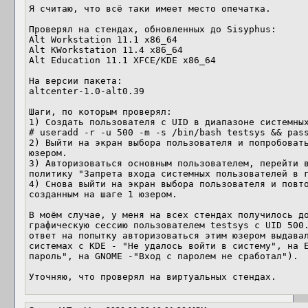
Я считаю, что всё таки имеет место опечатка.

Проверял на стендах, обновленных до Sisyphus:

Alt Workstation 11.1 x86_64

Alt KWorkstation 11.4 x86_64

Alt Education 11.1 XFCE/KDE x86_64

На версии пакета:

altcenter-1.0-alt0.39

Шаги, по которым проверял:

1) Создать пользователя с UID в диапазоне системных
# useradd -r -u 500 -m -s /bin/bash testsys && pass
2) Выйти на экран выбора пользователя и попробовать
юзером.

3) Авторизоваться основным пользователем, перейти в
политику "Запрета входа системных пользователей в г
4) Снова выйти на экран выбора пользователя и повто
созданным на шаге 1 юзером.

В моём случае, у меня на всех стендах получилось до
графическую сессию пользователем testsys с UID 500.
ответ на попытку авторизоваться этим юзером выдавал
системах с KDE - "Не удалось войти в систему", на E
пароль", на GNOME -"Вход с паролем не сработал").

Уточняю, что проверял на виртуальных стендах.