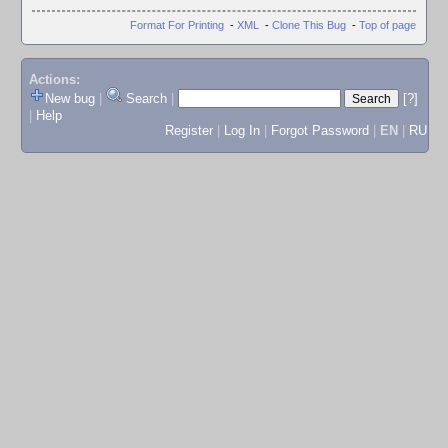
Format For Printing
-
XML
-
Clone This Bug
-
Top of page
Actions:
New bug
|
Search
|
[?]
|
Help
Register
|
Log In
|
Forgot Password
|
EN
|
RU