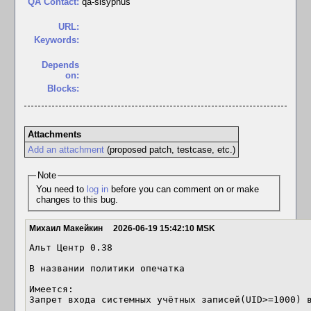
QA Contact:
qa-sisyphus
URL:
Keywords:
Depends
on:
Blocks:
Attachments
Add an attachment
(proposed patch, testcase, etc.)
Note
You need to
log in
before you can comment on or make
changes to this bug.
Михаил Макейкин
2026-06-19 15:42:10 MSK
Альт Центр 0.38

В названии политики опечатка

Имеется:

Запрет входа системных учётных записей(UID>=1000) в