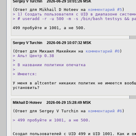
Sergey V Turchin
2026-06-29 10:01:26 MSK
(Ответ для Mikhail D Hoteev на 
комментарий #5
> 1) Создать пользователя с UID в диапазоне системн
> # useradd -r -u 500 -m -s /bin/bash testsys && p
499 пробуйте и 1001, а не 500.
Sergey V Turchin
2026-06-29 10:07:32 MSK
(Ответ для Михаил Макейкин на 
комментарий #0
> Альт Центр 0.38

> 

> В названии политики опечатка

> 

> Имеется:
У меня в altcenter никаких политик не имеется вообщ
установить?
Mikhail D Hoteev
2026-06-29 15:28:49 MSK
(Ответ для Sergey V Turchin на 
комментарий #6
)

> 499 пробуйте и 1001, а не 500.
Создал пользователей с UID 499 и UID 1001. Как и ож