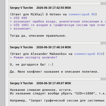
Sergey V Turchin
2026-06-30 17:42:55 MSK
(Ответ для Mikhail D Hoteev на 
комментарий #8
> UID 499

> возникает ошибка входа, аналогичная описанным в 
> UID 1001 со входом в графическую сессию при этом 
> возникает.
Тогда да, описание правильное.
Sergey V Turchin
2026-06-30 17:46:34 MSK
(Ответ для Alexander Makeenkov на 
комментарий #10
> Режим эксперта включён?
О, не догадался бы! :-)

Да. Явно конфликт названия и описания политики.
Sergey V Turchin
2026-06-30 17:49:07 MSK
Название слишком длинное, кстати.

Из название следует вообще убрать "UID>=1000", т.к.
Например, "Запрет графической сессии для системных