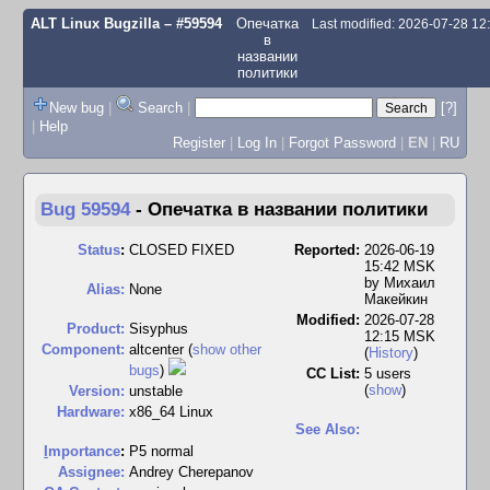
ALT Linux Bugzilla
– #59594
Опечатка
Last modified: 2026-07-28 1
в
названии
политики
New bug
|
Search
|
[?]
|
Help
Register
|
Log In
|
Forgot Password
|
EN
|
RU
Bug 59594
-
Опечатка в названии политики
Status
:
CLOSED FIXED
Reported:
2026-06-19
15:42 MSK
by
Михаил
Alias:
None
Макейкин
Modified:
2026-07-28
Product:
Sisyphus
12:15 MSK
Component:
altcenter (
show other
(
History
)
bugs
)
CC List:
5 users
(
show
)
Version:
unstable
Hardware:
x86_64 Linux
See Also:
I
mportance
:
P5 normal
Assignee:
Andrey Cherepanov