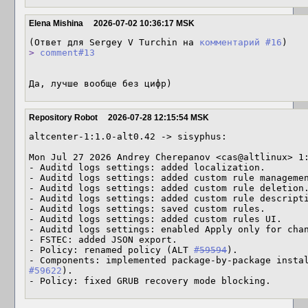
Elena Mishina
2026-07-02 10:36:17 MSK
(Ответ для Sergey V Turchin на 
комментарий #16
> 
comment#13
Да, лучше вообще без цифр)
Repository Robot
2026-07-28 12:15:54 MSK
altcenter-1:1.0-alt0.42 -> sisyphus:

Mon Jul 27 2026 Andrey Cherepanov <cas@altlinux> 1:
- Auditd logs settings: added localization.

- Auditd logs settings: added custom rule managemen
- Auditd logs settings: added custom rule deletion.
- Auditd logs settings: added custom rule descripti
- Auditd logs settings: saved custom rules.

- Auditd logs settings: added custom rules UI.

- Auditd logs settings: enabled Apply only for chan
- FSTEC: added JSON export.

- Policy: renamed policy (ALT 
#59594
).

- Components: implemented package-by-package insta
#59622
).

- Policy: fixed GRUB recovery mode blocking.