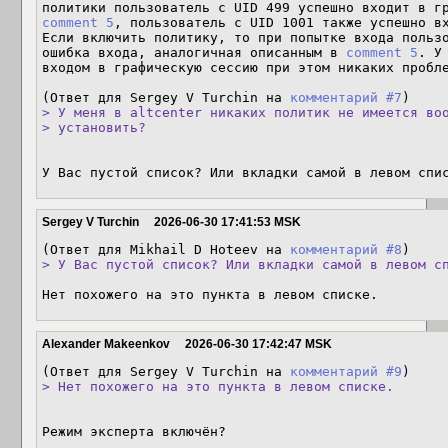
comment 5
, пользователь с UID 1001 также успешно вх
Если включить политику, то при попытке входа пользо
ошибка входа, аналогичная описанным в 
comment 5
. У
входом в графическую сессию при этом никаких пробле
(Ответ для Sergey V Turchin на 
комментарий #7
> У меня в altcenter никаких политик не имеется воо
> установить?
У Вас пустой список? Или вкладки самой в левом спи
Sergey V Turchin
2026-06-30 17:41:53 MSK
(Ответ для Mikhail D Hoteev на 
комментарий #8
> У Вас пустой список? Или вкладки самой в левом с
Нет похожего на это пункта в левом списке.
Alexander Makeenkov
2026-06-30 17:42:47 MSK
(Ответ для Sergey V Turchin на 
комментарий #9
> Нет похожего на это пункта в левом списке.
Режим эксперта включён?