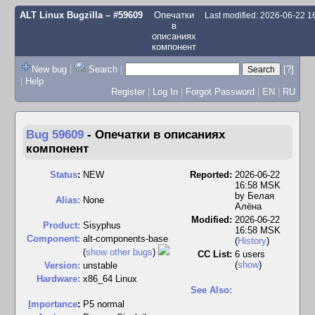
ALT Linux Bugzilla
– #59609
Опечатки
Last modified: 2026-06-22 
в
описаниях
компонент
New bug
|
Search
|
[?]
|
Help
Register
|
Log In
|
Forgot Password
|
EN
|
RU
Bug 59609
-
Опечатки в описаниях
компонент
Status
:
NEW
Reported:
2026-06-22
16:58 MSK
by
Белая
Alias:
None
Алёна
Modified:
2026-06-22
Product:
Sisyphus
16:58 MSK
Component:
alt-components-base
(
History
)
(
show other bugs
)
CC List:
6 users
(
show
)
Version:
unstable
Hardware:
x86_64 Linux
See Also:
I
mportance
:
P5 normal