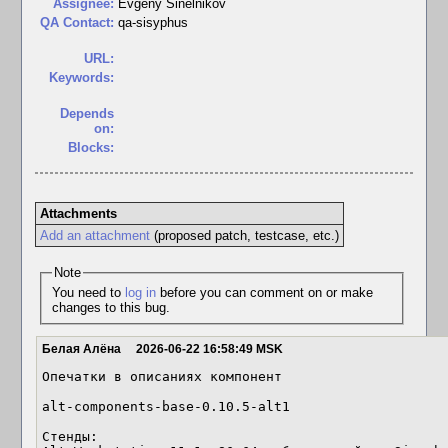
Assignee:
Evgeny Sinelnikov
QA Contact:
qa-sisyphus
URL:
Keywords:
Depends
on:
Blocks:
Attachments
Add an attachment
(proposed patch, testcase, etc.)
Note
You need to
log in
before you can comment on or make
changes to this bug.
Белая Алёна
2026-06-22 16:58:49 MSK
Опечатки в описаниях компонент 

alt-components-base-0.10.5-alt1

Стенды: 
