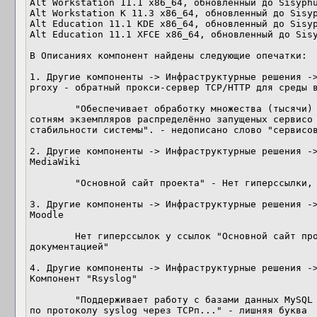
Alt Workstation 11.1 x86_64, обновленный до Sisyphu
Alt Workstation K 11.3 x86_64, обновленный до Sisyp
Alt Education 11.1 KDE x86_64, обновленный до Sisyp
Alt Education 11.1 XFCE x86_64, обновленный до Sisy
В Описаниях компонент найдены следующие опечатки: 

1. Другие компоненты -> Инфраструктурные решения -
proxy - обратный прокси-сервер TCP/HTTP для среды в
	"Обеспечивает обработку множества (тысячи) одновременных подключений к 
сотням экземпляров распределённо запущеных сервисо без 		риск
стабильности системы". - недописано слово "сервисов
2. Другие компоненты -> Инфраструктурные решения ->
MediaWiki

	"Основной сайт проекта" - Нет гиперссылки, как в остальных компонентах

3. Другие компоненты -> Инфраструктурные решения ->
Moodle

	Нет гиперссылок у ссылок "Основной сайт проекта" и "сайт с русскоязычной                   
документацией"

4. Другие компоненты -> Инфраструктурные решения ->
Компонент "Rsyslog"

	"Поддерживает работу с базами данных MySQL и PostgreSQL, передачу логов 
по протоколу syslog через TCPп..." - лишняя буква 		после TCP
