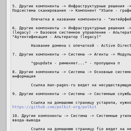
5. Другие компоненты -> Инфраструктурные решения ->
Подсистема сканирования -> Компонент "XSane - графи
	Опечатка в названии компонента - "интейрфейс"

6. Другие компоненты -> Инфраструктурные решения ->
(legacy) -> Базовое системное управление - Альтерат
"Аутентификация - Альтератор (legacy)"

	Название домена с опечаткой - Active Directors 

7. Другие компоненты -> Система -> Агенты -> Модуль
	"gpupdate - рименяет..." - пропущена п

8. Другие компоненты -> Система -> Основные системн
информация 

	Ссылка man-pages-ru ведет на несуществующую страницу

9. Другие компоненты -> Система -> Системные службы
https://github.com/polkit-org/polkit
10. Другие компоненты -> Система -> Системные утили
ввода-вывода

	Ссылка на домашнюю страницу fio ведет на н