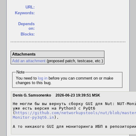
URL:
Keywords:
Depends
on:
Blocks:
Attachments
Add an attachment
(proposed patch, testcase, etc.)
Note
You need to
log in
before you can comment on or make
changes to this bug.
Denis G. Samsonenko
2026-06-23 19:39:51 MSK
Не могли бы вы вернуть сборку GUI для Nut: NUT-Moni
уже есть версия на Python3 с PyQt6 
(
https://github.com/networkupstools/nut/blob/maste
Monitor-py3qt6.in
).

А то никакого GUI для мониторинга ИБП в репозитори