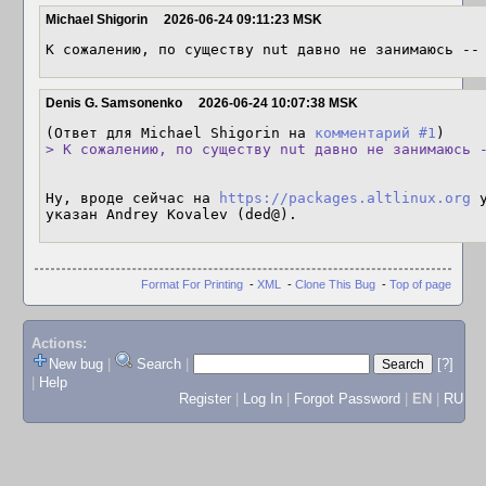
Michael Shigorin
2026-06-24 09:11:23 MSK
К сожалению, по существу nut давно не занимаюсь --
Denis G. Samsonenko
2026-06-24 10:07:38 MSK
(Ответ для Michael Shigorin на 
комментарий #1
> К сожалению, по существу nut давно не занимаюсь 
Ну, вроде сейчас на 
https://packages.altlinux.org
 
указан Andrey Kovalev (ded@).
Format For Printing
-
XML
-
Clone This Bug
-
Top of page
Actions:
New bug
|
Search
|
[?]
|
Help
Register
|
Log In
|
Forgot Password
|
EN
|
RU