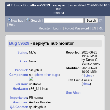
ALT Linux Bugzilla
– #59629
вернуть
Last modified: 2026-06-24 10:
nut-
monitor
New bug
|
Search
|
[?]
|
Help
Register
|
Log In
|
Forgot Password
|
EN
|
RU
Bug 59629
-
вернуть nut-monitor
Status
:
NEW
Reported:
2026-06-23
19:39 MSK
by
Denis G.
Alias:
None
Samsonenko
Modified:
2026-06-24
Product:
Sisyphus
10:07 MSK
Component:
nut (
show other bugs
)
(
History
)
CC List:
4 users
(
show
)
Version:
unstable
Hardware:
x86_64 Linux
See Also:
I
mportance
:
P5 normal
Assignee:
Andrey Kovalev
QA Contact:
qa-sisyphus