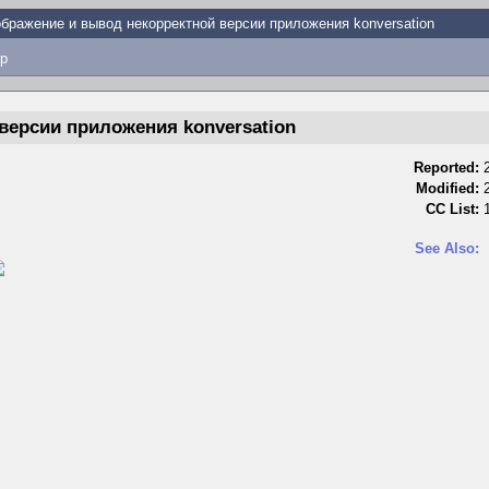
бражение и вывод некорректной версии приложения konversation
p
версии приложения konversation
Reported:
Modified:
CC List:
See Also: