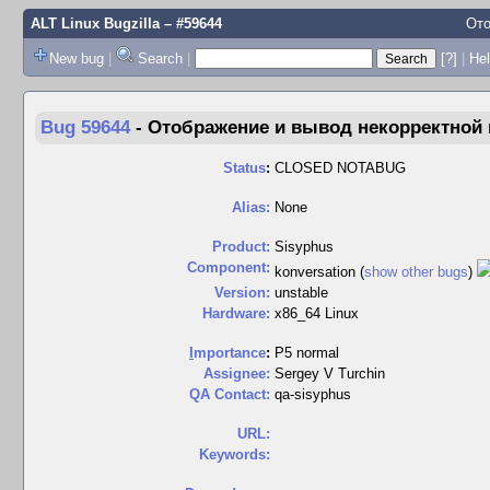
ALT Linux Bugzilla
– #59644
Ото
New bug
|
Search
|
[?]
|
Hel
Bug 59644
-
Отображение и вывод некорректной 
Status
:
CLOSED NOTABUG
Alias:
None
Product:
Sisyphus
Component:
konversation (
show other bugs
)
Version:
unstable
Hardware:
x86_64 Linux
I
mportance
:
P5 normal
Assignee:
Sergey V Turchin
QA Contact:
qa-sisyphus
URL:
Keywords: