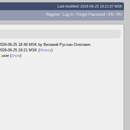
Last modified: 2026-06-25 19:21:07 MSK
Register
|
Log In
|
Forgot Password
|
EN
|
RU
2026-06-25 18:48 MSK by
Великий Руслан Олегович
2026-06-25 19:21 MSK (
History
)
1 user
(
show
)