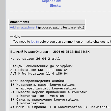
Depends on:
Blocks:
Attachments
Add an attachment
(proposed patch, testcase, etc.)
Note
You need to
log in
before you can comment on or make changes to t
Великий Руслан Олегович
2026-06-25 18:48:34 MSK
konversation-26.04.2-alt1

Стенды, обновленные до Sisyphus:

ALT Education KDE 11.1 x86-64   

ALT K Workstation 11.4 x86-64

Шаги воспроизведения ошибки:

1) Установить пакет konversation:

   # apt-get install konversation

2) Вывести версию приложения в консоли:

   $ konversation --version

3) Открыть приложение konversation:

   $ konversation

4) Меню -> Справка -> О Konversation -> Посмотреть 